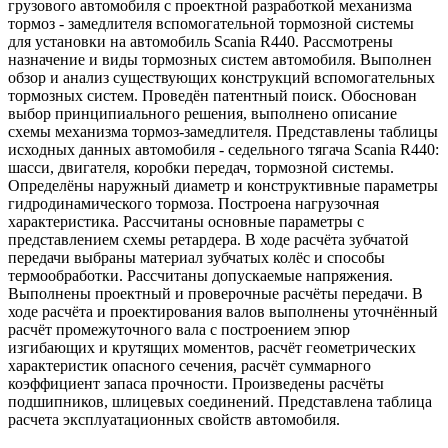
грузового автомобиля с проектной разработкой механизма
тормоз - замедлителя вспомогательной тормозной системы
для установки на автомобиль Scania R440. Рассмотрены
назначение и виды тормозных систем автомобиля. Выполнен
обзор и анализ существующих конструкций вспомогательных
тормозных систем. Проведён патентный поиск. Обоснован
выбор принципиального решения, выполнено описание
схемы механизма тормоз-замедлителя. Представлены таблицы
исходных данных автомобиля - седельного тягача Scania R440:
шасси, двигателя, коробки передач, тормозной системы.
Определёны наружный диаметр и конструктивные параметры
гидродинамического тормоза. Построена нагрузочная
характеристика. Рассчитаны основные параметры с
представлением схемы ретардера. В ходе расчёта зубчатой
передачи выбраны материал зубчатых колёс и способы
термообработки. Рассчитаны допускаемые напряжения.
Выполнены проектный и проверочные расчёты передачи. В
ходе расчёта и проектирования валов выполнены уточнённый
расчёт промежуточного вала с построением эпюр
изгибающих и крутящих моментов, расчёт геометрических
характеристик опасного сечения, расчёт суммарного
коэффициент запаса прочности. Произведены расчёты
подшипников, шлицевых соединений. Представлена таблица
расчета эксплуатационных свойств автомобиля.