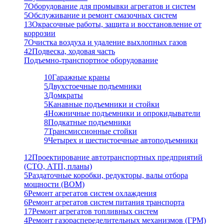
7
Оборудование для промывки агрегатов и систем
5
Обслуживание и ремонт смазочных систем
13
Окрасочные работы, защита и восстановление от
коррозии
7
Очистка воздуха и удаление выхлопных газов
42
Подвеска, ходовая часть
Подъемно-транспортное оборудование
10
Гаражные краны
5
Двухстоечные подъемники
3
Домкраты
5
Канавные подъемники и стойки
4
Ножничные подъемники и опрокидыватели
8
Подкатные подъемники
7
Трансмиссионные стойки
9
Четырех и шестистоечные автоподъемники
12
Проектирование автотранспортных предприятий
(СТО, АТП, планы)
5
Раздаточные коробки, редукторы, валы отбора
мощности (ВОМ)
6
Ремонт агрегатов систем охлаждения
6
Ремонт агрегатов систем питания транспорта
17
Ремонт агрегатов топливных систем
4
Ремонт газораспеределительных механизмов (ГРМ)