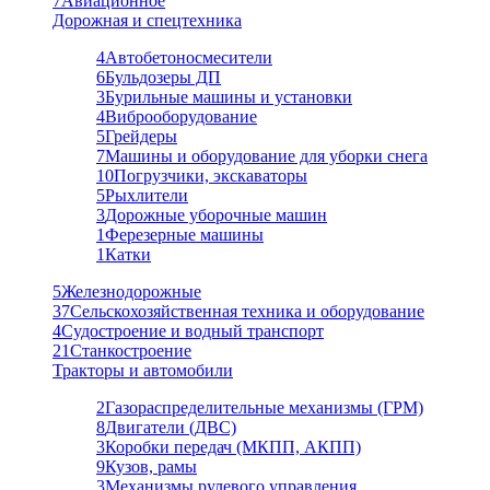
7
Авиационное
Дорожная и спецтехника
4
Автобетоносмесители
6
Бульдозеры ДП
3
Бурильные машины и установки
4
Виброоборудование
5
Грейдеры
7
Машины и оборудование для уборки снега
10
Погрузчики, экскаваторы
5
Рыхлители
3
Дорожные уборочные машин
1
Ферезерные машины
1
Катки
5
Железнодорожные
37
Сельскохозяйственная техника и оборудование
4
Судостроение и водный транспорт
21
Станкостроение
Тракторы и автомобили
2
Газораспределительные механизмы (ГРМ)
8
Двигатели (ДВС)
3
Коробки передач (МКПП, АКПП)
9
Кузов, рамы
3
Механизмы рулевого управления