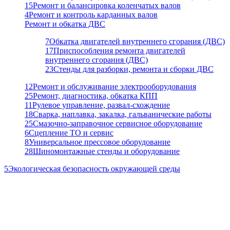
15
Ремонт и балансировка коленчатых валов
4
Ремонт и контроль карданных валов
Ремонт и обкатка ДВС
7
Обкатка двигателей внутреннего сгорания (ДВС)
17
Приспособления ремонта двигателей
внутреннего сгорания (ДВС)
23
Стенды для разборки, ремонта и сборки ДВС
12
Ремонт и обслуживание электрооборудования
25
Ремонт, диагностика, обкатка КПП
11
Рулевое управление, развал-схождение
18
Сварка, наплавка, закалка, гальванические работы
25
Смазочно-заправочное сервисное оборудование
6
Сцепление ТО и сервис
8
Универсальное прессовое оборудование
28
Шиномонтажные стенды и оборудование
5
Экологическая безопасность окружающей среды