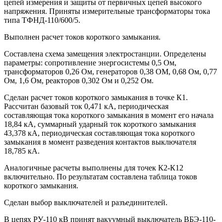
цепей измерения и защиты от первич­ных цепей высокого
напряжения. Приняты измерительные трансформаторы тока
типа ТФНД-110/600/5.
Выполнен расчет токов короткого замыкания.
Составлена схема замещения электростанции. Определены
параметры: сопротивление энергосистемы 0,5 Ом,
трансформаторов 0,26 Ом, генераторов 0,38 ОМ, 0,68 Ом, 0,77
Ом, 1,6 Ом, реакторов 0,302 Ом и 0,252 Ом.
Сделан расчет токов короткого замыкания в точке К1.
Рассчитан базовый ток 0,471 кА, периодическая
составляющая тока короткого замыкания в момент его начала
18,84 кА, суммарный ударный ток короткого замыкания
43,378 кА, периодическая составляющая тока короткого
замыкания в момент разведения контактов выключателя
18,785 кА.
Аналогичные расчеты выполнены для точек К2-К12
включительно. По результатам составлена таблица токов
короткого замыкания.
Сделан выбор выключателей и разъединителей.
В цепях РУ-110 кВ принят вакуумный выключатель ВБЭ-110-