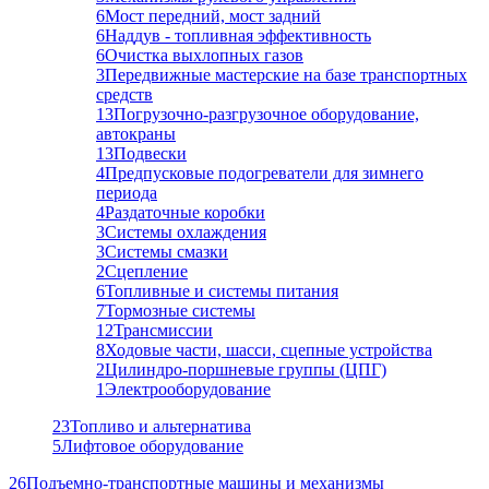
6
Мост передний, мост задний
6
Наддув - топливная эффективность
6
Очистка выхлопных газов
3
Передвижные мастерские на базе транспортных
средств
13
Погрузочно-разгрузочное оборудование,
автокраны
13
Подвески
4
Предпусковые подогреватели для зимнего
периода
4
Раздаточные коробки
3
Системы охлаждения
3
Системы смазки
2
Сцепление
6
Топливные и системы питания
7
Тормозные системы
12
Трансмиссии
8
Ходовые части, шасси, сцепные устройства
2
Цилиндро-поршневые группы (ЦПГ)
1
Электрооборудование
23
Топливо и альтернатива
5
Лифтовое оборудование
26
Подъемно-транспортные машины и механизмы