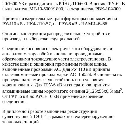
20/1600 У3 и разъединитель РЛНД-110/600. В цепях ГРУ-6 кВ
выключатель МГ-10-5000/1800, разъединитель РВК-10/4000.
Приняты измерительные трансформаторы напряжения на
РУ-110 кВ - НКФ-110-57, на ГРУ-6 кВ - НАМИ–6–66.
Описана конструкция распределительных устройств и
произведен выбор токоведущих частей.
Соединение основного электрического оборудования и
аппаратов между собой выполнено проводниками,
образующими токоведущие части электроустановки. В
качестве шин и ошиновки применены гибкие шины,
выполненные проводами АС. Для РУ-110 кВ приняты
сталеалюминевые провода марки АС–150/24. Выполнена их
проверка на термическую стойкость и по условиям
коронирования. Для ГРУ-6 кВ и генераторов приняты
2
алюминиевые шины коробчатого сечения 2(125х55х6,5) мм
.
От ГРУ–6 кВ до РУСН–6 кВ применено кабельное
соединение.
В дипломной работе выполнена реконструкция
существующей ТЭЦ–1 в рамках по техперевооружению
тепловых станций.