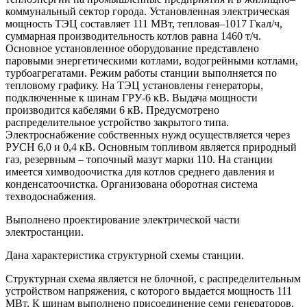
коммунальный сектор города. Установленная электрическая
мощность ТЭЦ составляет 111 МВт, тепловая–1017 Гкал/ч,
суммарная производительность котлов равна 1460 т/ч.
Основное установленное оборудование представлено
паровыми энергетическими котлами, водогрейными котлами,
турбоагрегатами. Режим работы станции выполняется по
тепловому графику. На ТЭЦ установлены генераторы,
подключенные к шинам ГРУ-6 кВ. Выдача мощности
производится кабелями 6 кВ. Предусмотрено
распределительное устройство закрытого типа.
Электроснабжение собственных нужд осуществляется через
РУСН 6,0 и 0,4 кВ. Основным топливом является природный
газ, резервным – топочный мазут марки 110. На станции
имеется химводоочистка для котлов среднего давления и
конденсатоочистка. Организована оборотная система
техводоснабжения.
Выполнено проектирование электрической части
электростанции.
Дана характеристика структурной схемы станции.
Структурная схема является не блочной, с распределительным
устройством напряжения, с которого выдается мощность 111
МВт. К шинам выполнено присоединение семи генераторов.