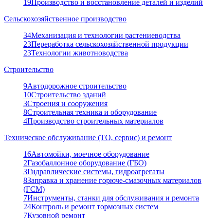
19
Производство и восстановление деталей и изделий
Сельскохозяйственное производство
34
Механизация и технологии растениеводства
23
Переработка сельскохозяйственной продукции
23
Технологии животноводства
Строительство
9
Автодорожное строительство
10
Строительство зданий
3
Строения и сооружения
8
Строительная техника и оборудование
4
Производство строительных материалов
Техническое обслуживание (ТО, сервис) и ремонт
16
Автомойки, моечное оборудование
2
Газобаллонное оборудование (ГБО)
3
Гидравлические системы, гидроагрегаты
8
Заправка и хранение горюче-смазочных материалов
(ГСМ)
7
Инструменты, станки для обслуживания и ремонта
24
Контроль и ремонт тормозных систем
7
Кузовной ремонт