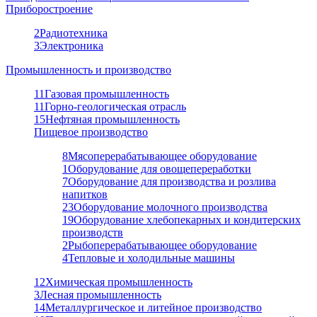
Приборостроение
2
Радиотехника
3
Электроника
Промышленность и производство
11
Газовая промышленность
11
Горно-геологическая отрасль
15
Нефтяная промышленность
Пищевое производство
8
Мясоперерабатывающее оборудование
1
Оборудование для овощепереработки
7
Оборудование для производства и розлива
напитков
23
Оборудование молочного производства
19
Оборудование хлебопекарных и кондитерских
производств
2
Рыбоперерабатывающее оборудование
4
Тепловые и холодильные машины
12
Химическая промышленность
3
Лесная промышленность
14
Металлургическое и литейное производство