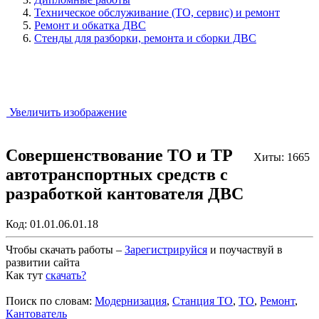
Техническое обслуживание (ТО, сервис) и ремонт
Ремонт и обкатка ДВС
Стенды для разборки, ремонта и сборки ДВС
Увеличить изображение
Совершенствование ТО и ТР
Хиты: 1665
автотранспортных средств с
разработкой кантователя ДВС
Код:
01.01.06.01.18
Чтобы скачать работы –
Зарегистрируйся
и поучаствуй в
развитии сайта
Как тут
скачать?
Закрыть работу?
Поиск по словам:
Модернизация
,
Станция ТО
,
ТО
,
Ремонт
,
Кантователь