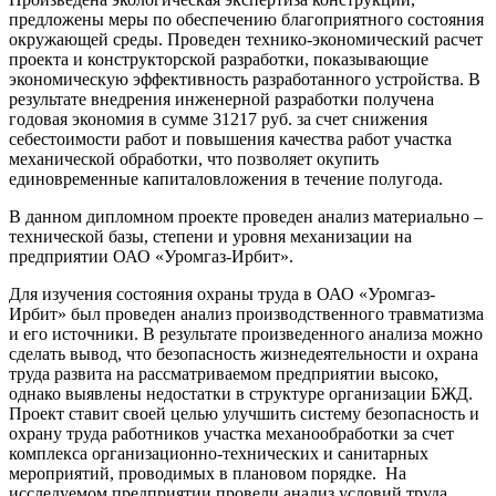
предложены меры по обеспечению благоприятного состояния
окружающей среды. Проведен технико-экономический расчет
проекта и конструкторской разработки, показывающие
экономическую эффективность разработанного устройства. В
результате внедрения инженерной разработки получена
годовая экономия в сумме 31217 руб. за счет снижения
себестоимости работ и повышения качества работ участка
механической обработки, что позволяет окупить
единовременные капиталовложения в течение полугода.
В данном дипломном проекте проведен анализ материально –
технической базы, степени и уровня механизации на
предприятии ОАО «Уромгаз-Ирбит».
Для изучения состояния охраны труда в ОАО «Уромгаз-
Ирбит» был проведен анализ производственного травматизма
и его источники. В результате произведенного анализа можно
сделать вывод, что безопасность жизнедеятельности и охрана
труда развита на рассматриваемом предприятии высоко,
однако выявлены недостатки в структуре организации БЖД.
Проект ставит своей целью улучшить систему безопасность и
охрану труда работников участка механообработки за счет
комплекса организационно-технических и санитарных
мероприятий, проводимых в плановом порядке. На
исследуемом предприятии провели анализ условий труда,