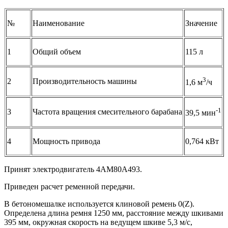
№
Наименование
Значение
1
Общий объем
115 л
3
2
Производительность машины
1,6 м
/ч
-1
3
Частота вращения смесительного барабана
39,5 мин
4
Мощность привода
0,764 кВт
Принят электродвигатель 4АМ80А493.
Приведен расчет ременной передачи.
В бетономешалке используется клиновой ремень 0(Z).
Определена длина ремня 1250 мм, расстояние между шкивами
395 мм, окружная скорость на ведущем шкиве 5,3 м/с,