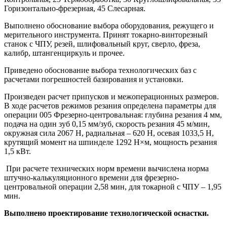
Горизонтально-фрезерная, 45 Слесарная.
Выполнено обоснование выбора оборудования, режущего и
мерительного инструмента. Принят токарно-винторезный
станок с ЧПУ, резей, шлифовальный круг, сверло, фреза,
калибр, штангенциркуль и прочее.
Приведено обоснование выбора технологических баз с
расчетами погрешностей базирования и установки.
Произведен расчет припусков и межоперационных размеров.
В ходе расчетов режимов резания определена параметры для
операции 005 Фрезерно-центровальная: глубина резания 4 мм,
подача на один зуб 0,15 мм/зуб, скорость резания 45 м/мин,
окружная сила 2067 Н, радиальная – 620 Н, осевая 1033,5 Н,
крутящий момент на шпинделе 1292 Н×м, мощность резания
1,5 кВт.
При расчете технических норм времени вычислена норма
штучно-калькуляционного времени для фрезерно-
центровальной операции 2,58 мин, для токарной с ЧПУ – 1,95
мин.
Выполнено проектирование технологической оснастки.