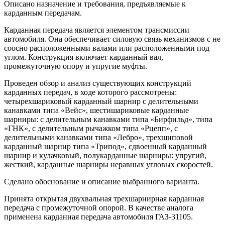
Описано назначение и требования, предъявляемые к
карданным передачам.
Карданная передача является элементом трансмиссии
автомобиля. Она обеспечивает силовую связь механизмов с не
соосно расположенными валами или расположенными под
углом. Конструкция включает карданный вал,
промежуточную опору и упругие муфты.
Проведен обзор и анализ существующих конструкций
карданных передач, в ходе которого рассмотрены:
четырехшариковый карданный шарнир с делительными
канавками типа «Вейс», шестишариковые карданные
шарниры: с делительным канавками типа «Бирфильд», типа
«ГНК», с делительным рычажком типа «Рцепп», с
делительными канавками типа «Лебро», трехшиповой
карданный шарнир типа «Трипод», сдвоенный карданный
шарнир и кулачковый, полукарданные шарниры: упругий,
жесткий, карданные шарниры неравных угловых скоростей.
Сделано обоснование и описание выбранного варианта.
Принята открытая двухвальная трехшарнирная карданная
передача с промежуточной опорой. В качестве аналога
применена карданная передача автомобиля ГАЗ-31105.