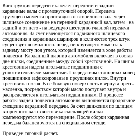
Конструкция передачи включает передний и задний
карданные валы с промежуточной опорой. Передача
крутящего момента происходит от вторичного вала через
шлицевое соединение на передний карданный вал, затем - на
задний и от него - на ведущую шестерню главной передачи
автомобиля. За счет имеющегося подвижного шлицевого
соединения и карданных шарниров в количестве трех штук
существует возможность передачи крутящего момента к
заднему мосту под углом, который изменяется в ходе работы
подвески. Карданный шарнир автомобиля включает в состав
две вилки, соединенные между собой крестовиной. На шипы
крестовины надеты игольчатые подшипники с
уплотнительными манжетами. Посредством стопорных колец
подшипники зафиксированы в проушинах вилок. Внутри
крестовина полая. В ее боковую поверхность ввернута пресс-
маслёнка, посредством которой масло поступает внутрь и
распределяется к игольчатым подшипникам. В процессе
работы задней подвески автомобиля выполняется продольное
смещение карданной передачи. За счет движения по шлицам
вторичного вала хвостовика скользящей вилки
компенсируется это перемещение. После сборки карданная
передача балансируются на специальном стенде.
Приведен тяговый расчет.