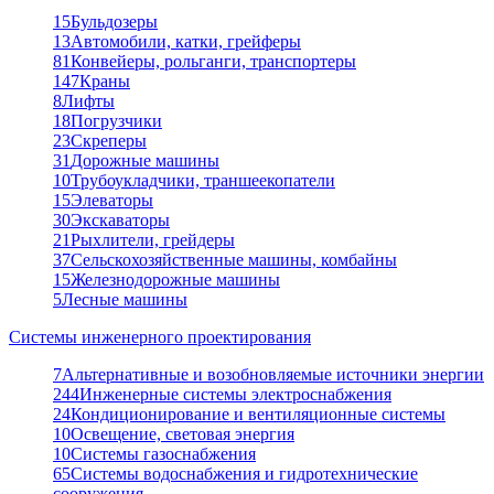
15
Бульдозеры
13
Автомобили, катки, грейферы
81
Конвейеры, рольганги, транспортеры
147
Краны
8
Лифты
18
Погрузчики
23
Скреперы
31
Дорожные машины
10
Трубоукладчики, траншеекопатели
15
Элеваторы
30
Экскаваторы
21
Рыхлители, грейдеры
37
Сельскохозяйственные машины, комбайны
15
Железнодорожные машины
5
Лесные машины
Системы инженерного проектирования
7
Альтернативные и возобновляемые источники энергии
244
Инженерные системы электроснабжения
24
Кондиционирование и вентиляционные системы
10
Освещение, световая энергия
10
Системы газоснабжения
65
Системы водоснабжения и гидротехнические
сооружения