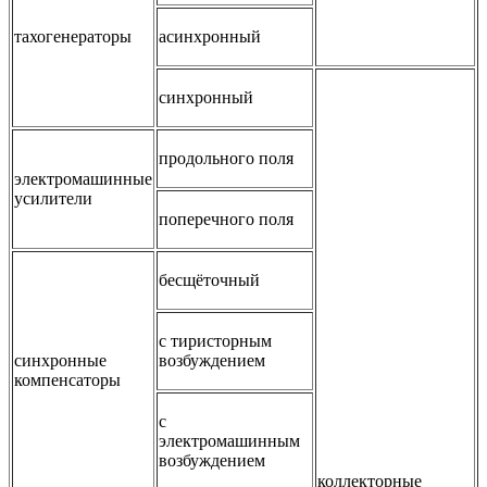
тахогенераторы
асинхронный
синхронный
продольного поля
электромашинные
усилители
поперечного поля
бесщёточный
с тиристорным
синхронные
возбуждением
компенсаторы
с
электромашинным
возбуждением
коллекторные