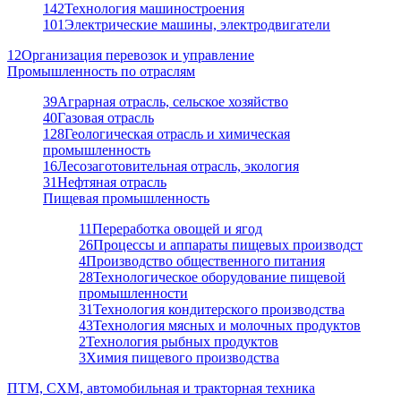
142
Технология машиностроения
101
Электрические машины, электродвигатели
12
Организация перевозок и управление
Промышленность по отраслям
39
Аграрная отрасль, сельское хозяйство
40
Газовая отрасль
128
Геологическая отрасль и химическая
промышленность
16
Лесозаготовительная отрасль, экология
31
Нефтяная отрасль
Пищевая промышленность
11
Переработка овощей и ягод
26
Процессы и аппараты пищевых производст
4
Производство общественного питания
28
Технологическое оборудование пищевой
промышленности
31
Технология кондитерского производства
43
Технология мясных и молочных продуктов
2
Технология рыбных продуктов
3
Химия пищевого производства
ПТМ, СХМ, автомобильная и тракторная техника