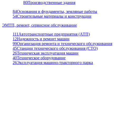
80
Производственные здания
84
Основания и фундаменты, земляные работы
54
Строительные материалы и конструкции
ЭМТП, ремонт, сервисное обслуживание
111
Автотранспортные предприятия (АТП)
12
Надежность и ремонт машин
99
Организация ремонта и технического обслуживания
45
Станции технического обслуживания (СТО)
26
Техническая эксплуатация машин
40
Техническое оборудование
26
Эксплуатация машино-тракторного парка