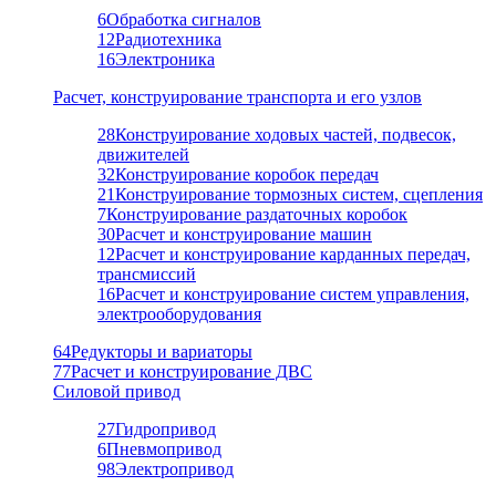
6
Обработка сигналов
12
Радиотехника
16
Электроника
Расчет, конструирование транспорта и его узлов
28
Конструирование ходовых частей, подвесок,
движителей
32
Конструирование коробок передач
21
Конструирование тормозных систем, сцепления
7
Конструирование раздаточных коробок
30
Расчет и конструирование машин
12
Расчет и конструирование карданных передач,
трансмиссий
16
Расчет и конструирование систем управления,
электрооборудования
64
Редукторы и вариаторы
77
Расчет и конструирование ДВС
Силовой привод
27
Гидропривод
6
Пневмопривод
98
Электропривод