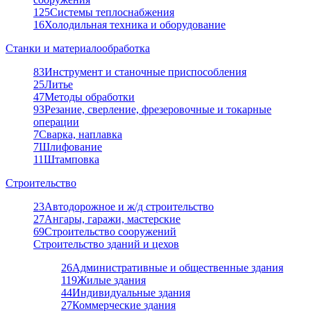
125
Системы теплоснабжения
16
Холодильная техника и оборудование
Станки и материалообработка
83
Инструмент и станочные приспособления
25
Литье
47
Методы обработки
93
Резание, сверление, фрезеровочные и токарные
операции
7
Сварка, наплавка
7
Шлифование
11
Штамповка
Строительство
23
Автодорожное и ж/д строительство
27
Ангары, гаражи, мастерские
69
Строительство сооружений
Строительство зданий и цехов
26
Административные и общественные здания
119
Жилые здания
44
Индивидуальные здания
27
Коммерческие здания