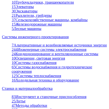
10
Трубоукладчики, траншеекопатели
15
Элеваторы
30
Экскаваторы
21
Рыхлители, грейдеры
37
Сельскохозяйственные машины, комбайны
15
Железнодорожные машины
5
Лесные машины
Системы инженерного проектирования
7
Альтернативные и возобновляемые источники энергии
244
Инженерные системы электроснабжения
24
Кондиционирование и вентиляционные системы
10
Освещение, световая энергия
10
Системы газоснабжения
65
Системы водоснабжения и гидротехнические
сооружения
125
Системы теплоснабжения
16
Холодильная техника и оборудование
Станки и материалообработка
83
Инструмент и станочные приспособления
25
Литье
47
Методы обработки