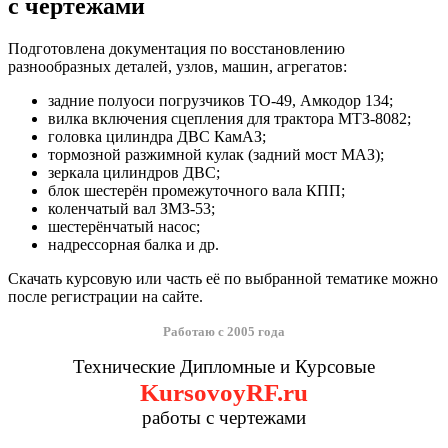
с чертежами
Подготовлена документация по восстановлению
разнообразных деталей, узлов, машин, агрегатов:
задние полуоси погрузчиков ТО-49, Амкодор 134;
вилка включения сцепления для трактора МТЗ-8082;
головка цилиндра ДВС КамАЗ;
тормозной разжимной кулак (задний мост МАЗ);
зеркала цилиндров ДВС;
блок шестерён промежуточного вала КПП;
коленчатый вал ЗМЗ-53;
шестерёнчатый насос;
надрессорная балка и др.
Скачать курсовую или часть её по выбранной тематике можно
после регистрации на сайте.
Работаю с 2005 года
Технические Дипломные и Курсовые
KursovoyRF.ru
работы с чертежами