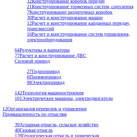
32
Конструирование коробок передач
21
Конструирование тормозных систем, сцепления
7
Конструирование раздаточных коробок
30
Расчет и конструирование машин
12
Расчет и конструирование карданных передач,
трансмиссий
16
Расчет и конструирование систем управления,
электрооборудования
64
Редукторы и вариаторы
77
Расчет и конструирование ДВС
Силовой привод
27
Гидропривод
6
Пневмопривод
98
Электропривод
142
Технология машиностроения
101
Электрические машины, электродвигатели
12
Организация перевозок и управление
Промышленность по отраслям
39
Аграрная отрасль, сельское хозяйство
40
Газовая отрасль
128
Геологическая отрасль и химическая