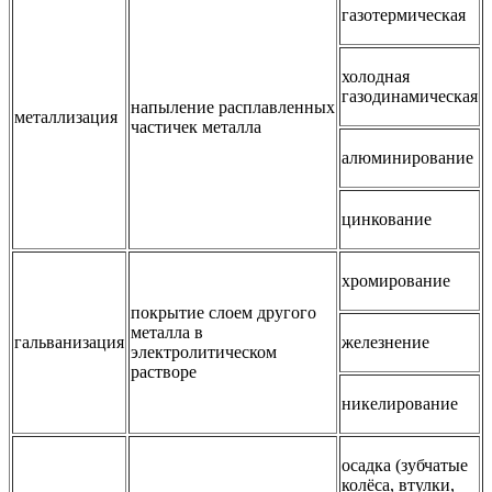
газотермическая
холодная
газодинамическая
напыление расплавленных
металлизация
частичек металла
алюминирование
цинкование
хромирование
покрытие слоем другого
металла в
гальванизация
железнение
электролитическом
растворе
никелирование
осадка (зубчатые
колёса, втулки,