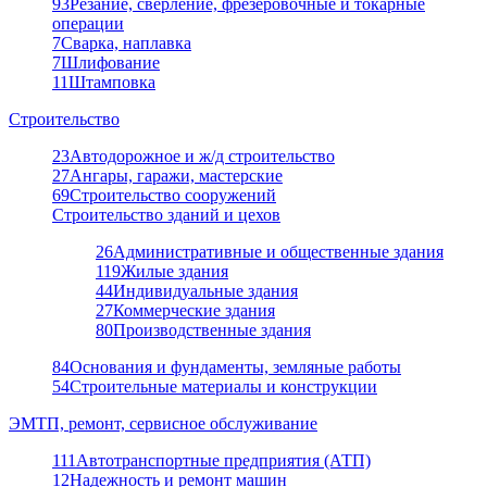
93
Резание, сверление, фрезеровочные и токарные
операции
7
Сварка, наплавка
7
Шлифование
11
Штамповка
Строительство
23
Автодорожное и ж/д строительство
27
Ангары, гаражи, мастерские
69
Строительство сооружений
Строительство зданий и цехов
26
Административные и общественные здания
119
Жилые здания
44
Индивидуальные здания
27
Коммерческие здания
80
Производственные здания
84
Основания и фундаменты, земляные работы
54
Строительные материалы и конструкции
ЭМТП, ремонт, сервисное обслуживание
111
Автотранспортные предприятия (АТП)
12
Надежность и ремонт машин