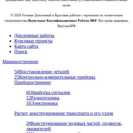
целях
© 2026 Готовые Дипломный и Курсовые работы с чертежами по техническим
специальностям
Выпускные Квалификационные Работы ВКР
. Все права защищены.
КурсовойРФ
Дипломные работы
Курсовые проекты
Карта сайта
Поиск
Машиностроение
50
Восстановление деталей
25
Контрольно-измерительные приборы
Приборостроение
6
Обработка сигналов
12
Радиотехника
16
Электроника
Расчет, конструирование транспорта и его узлов
28
Конструирование ходовых частей, подвесок,
движителей