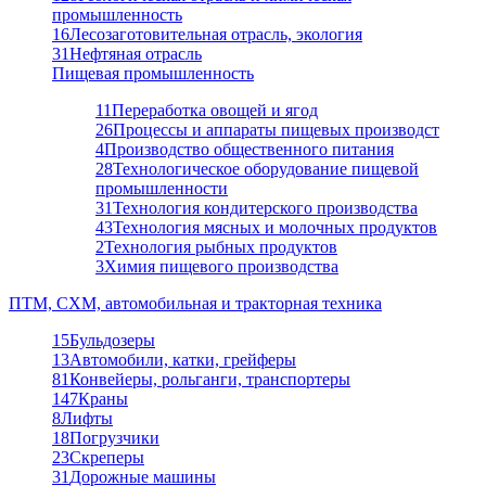
промышленность
16
Лесозаготовительная отрасль, экология
31
Нефтяная отрасль
Пищевая промышленность
11
Переработка овощей и ягод
26
Процессы и аппараты пищевых производст
4
Производство общественного питания
28
Технологическое оборудование пищевой
промышленности
31
Технология кондитерского производства
43
Технология мясных и молочных продуктов
2
Технология рыбных продуктов
3
Химия пищевого производства
ПТМ, СХМ, автомобильная и тракторная техника
15
Бульдозеры
13
Автомобили, катки, грейферы
81
Конвейеры, рольганги, транспортеры
147
Краны
8
Лифты
18
Погрузчики
23
Скреперы
31
Дорожные машины