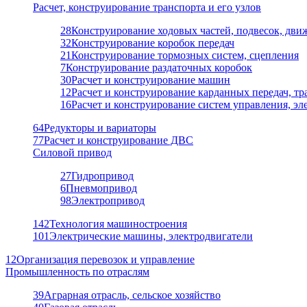
Расчет, конструирование транспорта и его узлов
28
Конструирование ходовых частей, подвесок, дви
32
Конструирование коробок передач
21
Конструирование тормозных систем, сцепления
7
Конструирование раздаточных коробок
30
Расчет и конструирование машин
12
Расчет и конструирование карданных передач, т
16
Расчет и конструирование систем управления, э
64
Редукторы и вариаторы
77
Расчет и конструирование ДВС
Силовой привод
27
Гидропривод
6
Пневмопривод
98
Электропривод
142
Технология машиностроения
101
Электрические машины, электродвигатели
12
Организация перевозок и управление
Промышленность по отраслям
39
Аграрная отрасль, сельское хозяйство