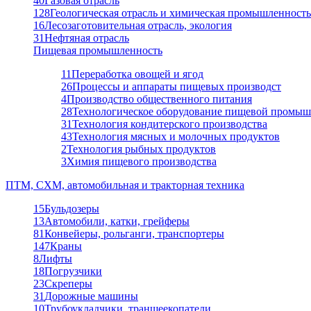
40
Газовая отрасль
128
Геологическая отрасль и химическая промышленность
16
Лесозаготовительная отрасль, экология
31
Нефтяная отрасль
Пищевая промышленность
11
Переработка овощей и ягод
26
Процессы и аппараты пищевых производст
4
Производство общественного питания
28
Технологическое оборудование пищевой промыш
31
Технология кондитерского производства
43
Технология мясных и молочных продуктов
2
Технология рыбных продуктов
3
Химия пищевого производства
ПТМ, СХМ, автомобильная и тракторная техника
15
Бульдозеры
13
Автомобили, катки, грейферы
81
Конвейеры, рольганги, транспортеры
147
Краны
8
Лифты
18
Погрузчики
23
Скреперы
31
Дорожные машины
10
Трубоукладчики, траншеекопатели