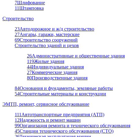
7
Шлифование
11
Штамповка
Строительство
23
Автодорожное и ж/д строительство
27
Ангары, гаражи, мастерские
69
Строительство сооружений
Строительство зданий и цехов
26
Административные и общественные здания
119
Жилые здания
44
Индивидуальные здания
27
Коммерческие здания
80
Производственные здания
84
Основания и фундаменты, земляные работы
54
Строительные материалы и конструкции
ЭМТП, ремонт, сервисное обслуживание
111
Автотранспортные предприятия (АТП)
12
Надежность и ремонт машин
99
Организация ремонта и технического обслуживания
45
Станции технического обслуживания (СТО)
26
Техническая эксплуатация машин