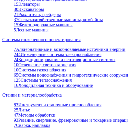
15
Элеваторы
30
Экскаваторы
21
Рыхлители, грейдеры
37
Сельскохозяйственные машины, комбайны
15
Железнодорожные машины
5
Лесные машины
Системы инженерного проектирования
7
Альтернативные и возобновляемые источники энергии
244
Инженерные системы электроснабжения
24
Кондиционирование и вентиляционные системы
10
Освещение, световая энергия
10
Системы газоснабжения
65
Системы водоснабжения и гидротехнические сооруже
125
Системы теплоснабжения
16
Холодильная техника и оборудование
Станки и материалообработка
83
Инструмент и станочные приспособления
25
Литье
47
Методы обработки
93
Резание, сверление, фрезеровочные и токарные операц
7
Сварка, наплавка