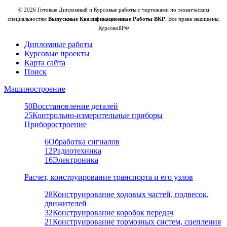
© 2026 Готовые Дипломный и Курсовые работы с чертежами по техническим
специальностям
Выпускные Квалификационные Работы ВКР
. Все права защищены.
КурсовойРФ
Дипломные работы
Курсовые проекты
Карта сайта
Поиск
Машиностроение
50
Восстановление деталей
25
Контрольно-измерительные приборы
Приборостроение
6
Обработка сигналов
12
Радиотехника
16
Электроника
Расчет, конструирование транспорта и его узлов
28
Конструирование ходовых частей, подвесок,
движителей
32
Конструирование коробок передач
21
Конструирование тормозных систем, сцепления