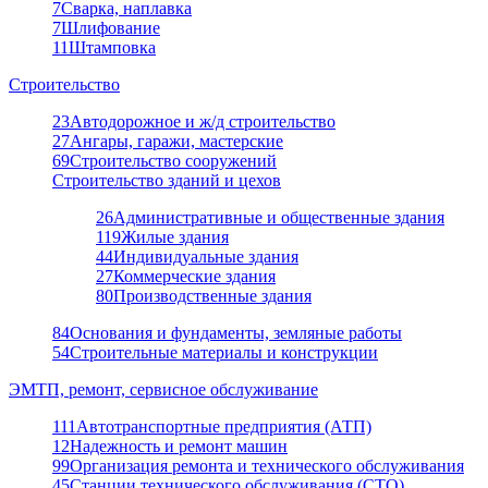
7
Сварка, наплавка
7
Шлифование
11
Штамповка
Строительство
23
Автодорожное и ж/д строительство
27
Ангары, гаражи, мастерские
69
Строительство сооружений
Строительство зданий и цехов
26
Административные и общественные здания
119
Жилые здания
44
Индивидуальные здания
27
Коммерческие здания
80
Производственные здания
84
Основания и фундаменты, земляные работы
54
Строительные материалы и конструкции
ЭМТП, ремонт, сервисное обслуживание
111
Автотранспортные предприятия (АТП)
12
Надежность и ремонт машин
99
Организация ремонта и технического обслуживания
45
Станции технического обслуживания (СТО)