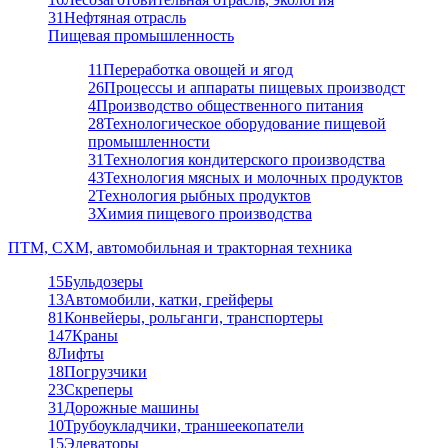
31
Нефтяная отрасль
Пищевая промышленность
11
Переработка овощей и ягод
26
Процессы и аппараты пищевых производст
4
Производство общественного питания
28
Технологическое оборудование пищевой
промышленности
31
Технология кондитерского производства
43
Технология мясных и молочных продуктов
2
Технология рыбных продуктов
3
Химия пищевого производства
ПТМ, СХМ, автомобильная и тракторная техника
15
Бульдозеры
13
Автомобили, катки, грейферы
81
Конвейеры, рольганги, транспортеры
147
Краны
8
Лифты
18
Погрузчики
23
Скреперы
31
Дорожные машины
10
Трубоукладчики, траншеекопатели
15
Элеваторы