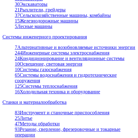
30
Экскаваторы
21
Рыхлители, грейдеры
37
Сельскохозяйственные машины, комбайны
15
Железнодорожные машины
5
Лесные машины
Системы инженерного проектирования
7
Альтернативные и возобновляемые источники энергии
244
Инженерные системы электроснабжения
24
Кондиционирование и вентиляционные системы
10
Освещение, световая энергия
10
Системы газоснабжения
65
Системы водоснабжения и гидротехнические
сооружения
125
Системы теплоснабжения
16
Холодильная техника и оборудование
Станки и материалообработка
83
Инструмент и станочные приспособления
25
Литье
47
Методы обработки
93
Резание, сверление, фрезеровочные и токарные
операции