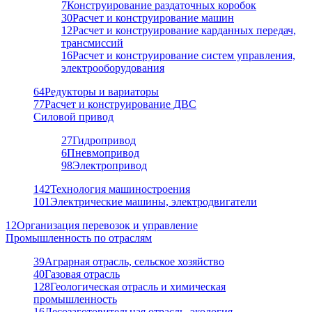
7
Конструирование раздаточных коробок
30
Расчет и конструирование машин
12
Расчет и конструирование карданных передач,
трансмиссий
16
Расчет и конструирование систем управления,
электрооборудования
64
Редукторы и вариаторы
77
Расчет и конструирование ДВС
Силовой привод
27
Гидропривод
6
Пневмопривод
98
Электропривод
142
Технология машиностроения
101
Электрические машины, электродвигатели
12
Организация перевозок и управление
Промышленность по отраслям
39
Аграрная отрасль, сельское хозяйство
40
Газовая отрасль
128
Геологическая отрасль и химическая
промышленность
16
Лесозаготовительная отрасль, экология