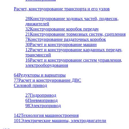
Расчет, конструирование транспорта и его узлов
28
Конструирование ходовых частей, подвесок,
движителей
32
Конструирование коробок передач
21
Конструирование тормозных систем, сцепления
7
Конструирование раздаточных коробок
30
Расчет и конструирование машин
12
Расчет и конструирование карданных передач,
трансмиссий
16
Расчет и конструирование систем управления,
электрооборудования
64
Редукторы и вариаторы
77
Расчет и конструирование ДВС
Силовой привод
27
Гидропривод
6
Пневмопривод
98
Электропривод
142
Технология машиностроения
101
Электрические машины, электродвигатели