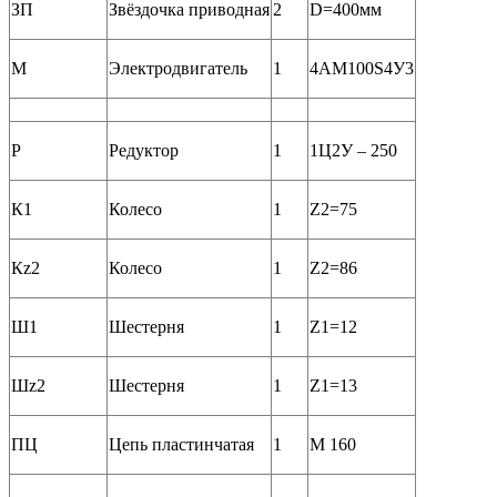
ЗП
Звёздочка приводная
2
D=400мм
М
Электродвигатель
1
4АМ100S4У3
Р
Редуктор
1
1Ц2У – 250
К1
Колесо
1
Z2=75
Кz2
Колесо
1
Z2=86
Ш1
Шестерня
1
Z1=12
Шz2
Шестерня
1
Z1=13
ПЦ
Цепь пластинчатая
1
М 160