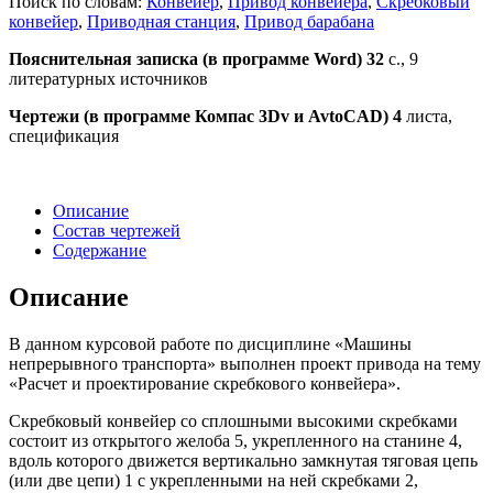
Поиск по словам:
Конвейер
,
Привод конвейера
,
Скребковый
конвейер
,
Приводная станция
,
Привод барабана
Пояснительная записка (в программе Word) 32
с., 9
литературных источников
Чертежи (в программе Компас 3
Dv
и
AvtoCAD
) 4
листа,
спецификация
Описание
Состав чертежей
Содержание
Описание
В данном курсовой работе по дисциплине «Машины
непрерывного транспорта» выполнен проект привода на тему
«Расчет и проектирование скребкового конвейера».
Скребковый конвейер со сплошными высокими скребками
состоит из открытого желоба 5, укрепленного на станине 4,
вдоль которого движется вертикально замкнутая тяговая цепь
(или две цепи) 1 с укрепленными на ней скребками 2,