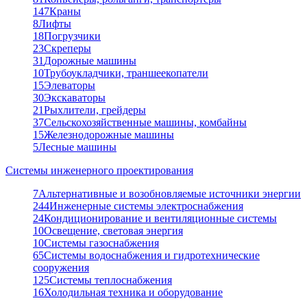
147
Краны
8
Лифты
18
Погрузчики
23
Скреперы
31
Дорожные машины
10
Трубоукладчики, траншеекопатели
15
Элеваторы
30
Экскаваторы
21
Рыхлители, грейдеры
37
Сельскохозяйственные машины, комбайны
15
Железнодорожные машины
5
Лесные машины
Системы инженерного проектирования
7
Альтернативные и возобновляемые источники энергии
244
Инженерные системы электроснабжения
24
Кондиционирование и вентиляционные системы
10
Освещение, световая энергия
10
Системы газоснабжения
65
Системы водоснабжения и гидротехнические
сооружения
125
Системы теплоснабжения
16
Холодильная техника и оборудование