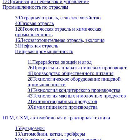
12
Организация перевозок и управление
Промышленность по отраслям
39
Аграрная отрасль, сельское хозяйство
40
Газовая отрасль
128
Геологическая отрасль и химическая
промышленность
16
Лесозаготовительная отрасль, экология
31
Нефтяная отрасль
Пищевая промышленность
11
Переработка овощей и ягод
26
Процессы и аппараты пищевых производст
4
Производство общественного питания
28
Технологическое оборудование пищевой
промышленности
31
Технология кондитерского производства
43
Технология мясных и молочных продуктов
2
Технология рыбных продуктов
3
Химия пищевого производства
ПТМ, СХМ, автомобильная и тракторная техника
15
Бульдозеры
13
Автомобили, катки, грейферы
81
Конвейеры, рольганги, транспортеры