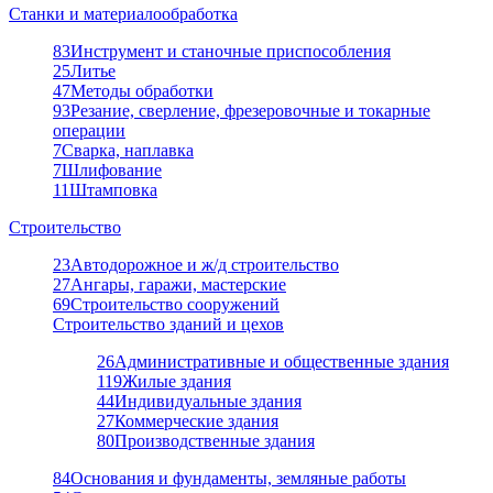
Станки и материалообработка
83
Инструмент и станочные приспособления
25
Литье
47
Методы обработки
93
Резание, сверление, фрезеровочные и токарные
операции
7
Сварка, наплавка
7
Шлифование
11
Штамповка
Строительство
23
Автодорожное и ж/д строительство
27
Ангары, гаражи, мастерские
69
Строительство сооружений
Строительство зданий и цехов
26
Административные и общественные здания
119
Жилые здания
44
Индивидуальные здания
27
Коммерческие здания
80
Производственные здания
84
Основания и фундаменты, земляные работы