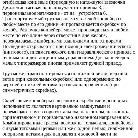
огибающая концевые (приводную и натяжную) звездочки.
Движение тяговая цепь получает от привода 3, а
первоначальное натяжение - от на¬ устройства 6.
Транспортируемый груз засыпается в желоб конвейера в
любом месте по его длине ¬и проталкивается скребком по
желобу. Разгрузка конвейера может производиться в любом
месте по его длине через отверстия в дне желоба,
перекрываемые шиберными задвижками или затворами.
Последние открываются при помощи электромеханического
(винтового), пневматического или гидравлического привода с
ручным или дистанционным управлением. Для конвейеров
малых типоразмеров иногда применяют ручной привод.
Груз может транспортироваться по нижней ветви, верхней
ветви (при консольных скребках) или одновременно по
верхней и нижней ветвям в разных направлениях (при
симметричных скребках).
Скребковые конвейеры с высокими скребками в основных
исполнениях являются вертикально замкнутыми и
перемещают груз в горизонтальном, наклонном, наклонно-
горизонтальном и горизонтально-наклонном направлениях.
Комбинированные трассы, возможны только для, конвейеров
с двумя тяговыми цепями или же с одной цепью, снабженной
опорными катками для направления ходовой части на