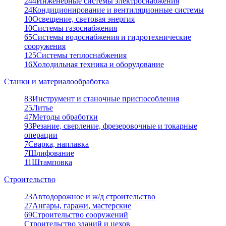
244
Инженерные системы электроснабжения
24
Кондиционирование и вентиляционные системы
10
Освещение, световая энергия
10
Системы газоснабжения
65
Системы водоснабжения и гидротехнические
сооружения
125
Системы теплоснабжения
16
Холодильная техника и оборудование
Станки и материалообработка
83
Инструмент и станочные приспособления
25
Литье
47
Методы обработки
93
Резание, сверление, фрезеровочные и токарные
операции
7
Сварка, наплавка
7
Шлифование
11
Штамповка
Строительство
23
Автодорожное и ж/д строительство
27
Ангары, гаражи, мастерские
69
Строительство сооружений
Строительство зданий и цехов