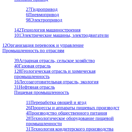
27
Гидропривод
6
Пневмопривод
98
Электропривод
142
Технология машиностроения
101
Электрические машины, электродвигатели
12
Организация перевозок и управление
Промышленность по отраслям
39
Аграрная отрасль, сельское хозяйство
40
Газовая отрасль
128
Геологическая отрасль и химическая
промышленность
16
Лесозаготовительная отрасль, экология
31
Нефтяная отрасль
Пищевая промышленность
11
Переработка овощей и ягод
26
Процессы и аппараты пищевых производст
4
Производство общественного питания
28
Технологическое оборудование пищевой
промышленности
31
Технология кондитерского производства