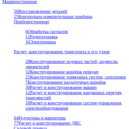
Машиностроение
50
Восстановление деталей
25
Контрольно-измерительные приборы
Приборостроение
6
Обработка сигналов
12
Радиотехника
16
Электроника
Расчет, конструирование транспорта и его узлов
28
Конструирование ходовых частей, подвесок,
движителей
32
Конструирование коробок передач
21
Конструирование тормозных систем, сцепления
7
Конструирование раздаточных коробок
30
Расчет и конструирование машин
12
Расчет и конструирование карданных передач,
трансмиссий
16
Расчет и конструирование систем управления,
электрооборудования
64
Редукторы и вариаторы
77
Расчет и конструирование ДВС
Силовой привод