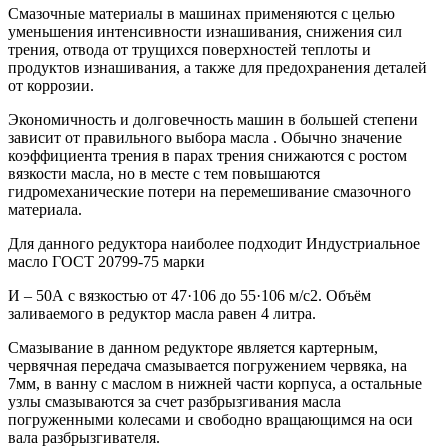
Смазочные материалы в машинах применяются с целью
уменьшения интенсивности изнашивания, снижения сил
трения, отвода от трущихся поверхностей теплоты и
продуктов изнашивания, а также для предохранения деталей
от коррозии.
Экономичность и долговечность машин в большей степени
зависит от правильного выбора масла . Обычно значение
коэффициента трения в парах трения снижаются с ростом
вязкости масла, но в месте с тем повышаются
гидромеханические потери на перемешивание смазочного
материала.
Для данного редуктора наиболее подходит Индустриальное
масло ГОСТ 20799-75 марки
И – 50А с вязкостью от 47·106 до 55·106 м/с2. Объём
заливаемого в редуктор масла равен 4 литра.
Смазывание в данном редукторе является картерным,
червячная передача смазывается погружением червяка, на
7мм, в ванну с маслом в нижней части корпуса, а остальные
узлы смазываются за счет разбрызгивания масла
погруженными колесами и свободно вращающимся на оси
вала разбрызгивателя.