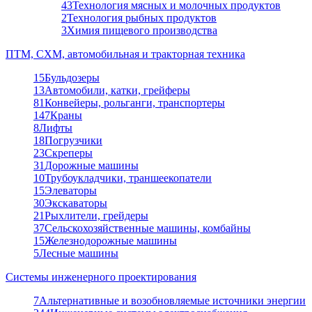
43
Технология мясных и молочных продуктов
2
Технология рыбных продуктов
3
Химия пищевого производства
ПТМ, СХМ, автомобильная и тракторная техника
15
Бульдозеры
13
Автомобили, катки, грейферы
81
Конвейеры, рольганги, транспортеры
147
Краны
8
Лифты
18
Погрузчики
23
Скреперы
31
Дорожные машины
10
Трубоукладчики, траншеекопатели
15
Элеваторы
30
Экскаваторы
21
Рыхлители, грейдеры
37
Сельскохозяйственные машины, комбайны
15
Железнодорожные машины
5
Лесные машины
Системы инженерного проектирования
7
Альтернативные и возобновляемые источники энергии