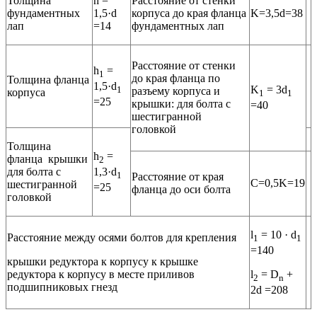
Толщина
h =
Расстояние от стенки
фундаментных
1,5·d
корпуса до края фланца
K=3,5d=38
лап
=14
фундаментных лап
Расстояние от стенки
h
=
1
до края фланца по
Толщина фланца
1,5·d
K
= 3d
1
разъему корпуса и
корпу­са
1
1
=25
крышки: для болта с
=40
шестигран­ной
головкой
Толщина
h
=
фланца крыш­ки
2
для болта с
1,3·d
1
Расстояние от края
C=0,5K=19
шестигран­ной
=25
фланца до оси болта
головкой
l
= 10 · d
Расстояние между осями болтов для кре­пления
1
1
=140
крышки редуктора к корпусу к крышке
редуктора к корпусу в месте при­ливов
l
= D
+
2
n
подшипниковых гнезд
2d =208