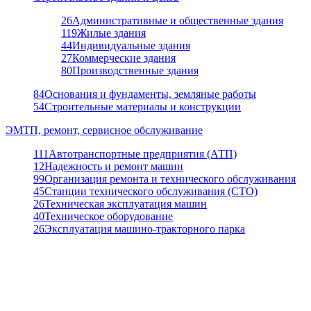
26
Административные и общественные здания
119
Жилые здания
44
Индивидуальные здания
27
Коммерческие здания
80
Производственные здания
84
Основания и фундаменты, земляные работы
54
Строительные материалы и конструкции
ЭМТП, ремонт, сервисное обслуживание
111
Автотранспортные предприятия (АТП)
12
Надежность и ремонт машин
99
Организация ремонта и технического обслуживания
45
Станции технического обслуживания (СТО)
26
Техническая эксплуатация машин
40
Техническое оборудование
26
Эксплуатация машино-тракторного парка