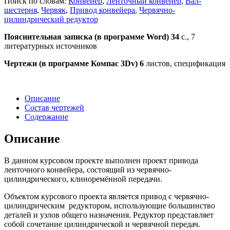
Поиск по словам:
Конвейер
,
Ленточный конвейер
,
Вал-
шестерня
,
Червяк
,
Привод конвейера
,
Червячно-
цилиндрический редуктор
Пояснительная записка (в программе Word) 34
с., 7
литературных источников
Чертежи (в программе Компас 3
Dv
) 6
листов, спецификация
Описание
Состав чертежей
Содержание
Описание
В данном курсовом проекте выполнен проект привода
ленточного конвейера, состоящий из червячно-
цилиндрического, клиноремённой передачи.
Объектом курсового проекта является привод с червячно-
цилиндрическим редуктором, использующие большинство
деталей и узлов общего назначения. Редуктор представляет
собой сочетание цилиндрической и червячной передач.