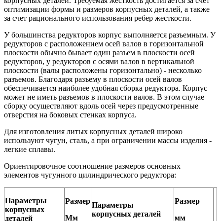
корпусных деталей. Требуемая жесткость достигается за счет
оптимизации формы и размеров корпусных деталей, а также
за счет рационального использования ребер жесткости.
У большинства редукторов корпус выполняется разъемным. У
редукторов с расположением осей валов в горизонтальной
плоскости обычно бывает один разъем в плоскости осей
редукторов, у редукторов с осями валов в вертикальной
плоскости (валы расположены горизонтально) - несколько
разъемов. Благодаря разъему в плоскости осей валов
обеспечивается наиболее удобная сборка редуктора. Корпус
может не иметь разъемов в плоскости валов. В этом случае
сборку осуществляют вдоль осей через предусмотренные
отверстия на боковых стенках корпуса.
Для изготовления литых корпусных деталей широко
используют чугун, сталь, а при ограничении массы изделия -
легкие сплавы.
Ориентировочное соотношение размеров основных
элементов чугунного цилиндрического редуктора:
Параметры
Размер
Размер
Параметры
корпусных
корпусных деталей
Мм
мм
деталей