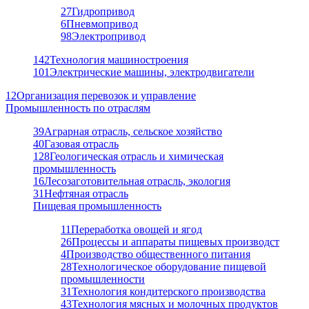
27
Гидропривод
6
Пневмопривод
98
Электропривод
142
Технология машиностроения
101
Электрические машины, электродвигатели
12
Организация перевозок и управление
Промышленность по отраслям
39
Аграрная отрасль, сельское хозяйство
40
Газовая отрасль
128
Геологическая отрасль и химическая
промышленность
16
Лесозаготовительная отрасль, экология
31
Нефтяная отрасль
Пищевая промышленность
11
Переработка овощей и ягод
26
Процессы и аппараты пищевых производст
4
Производство общественного питания
28
Технологическое оборудование пищевой
промышленности
31
Технология кондитерского производства
43
Технология мясных и молочных продуктов