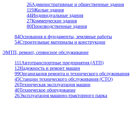
26
Административные и общественные здания
119
Жилые здания
44
Индивидуальные здания
27
Коммерческие здания
80
Производственные здания
84
Основания и фундаменты, земляные работы
54
Строительные материалы и конструкции
ЭМТП, ремонт, сервисное обслуживание
111
Автотранспортные предприятия (АТП)
12
Надежность и ремонт машин
99
Организация ремонта и технического обслуживания
45
Станции технического обслуживания (СТО)
26
Техническая эксплуатация машин
40
Техническое оборудование
26
Эксплуатация машино-тракторного парка