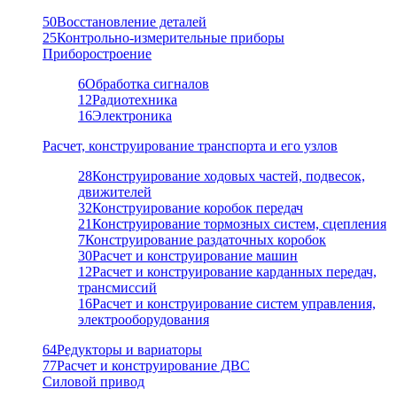
50
Восстановление деталей
25
Контрольно-измерительные приборы
Приборостроение
6
Обработка сигналов
12
Радиотехника
16
Электроника
Расчет, конструирование транспорта и его узлов
28
Конструирование ходовых частей, подвесок,
движителей
32
Конструирование коробок передач
21
Конструирование тормозных систем, сцепления
7
Конструирование раздаточных коробок
30
Расчет и конструирование машин
12
Расчет и конструирование карданных передач,
трансмиссий
16
Расчет и конструирование систем управления,
электрооборудования
64
Редукторы и вариаторы
77
Расчет и конструирование ДВС
Силовой привод