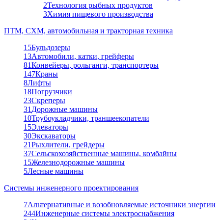
2
Технология рыбных продуктов
3
Химия пищевого производства
ПТМ, СХМ, автомобильная и тракторная техника
15
Бульдозеры
13
Автомобили, катки, грейферы
81
Конвейеры, рольганги, транспортеры
147
Краны
8
Лифты
18
Погрузчики
23
Скреперы
31
Дорожные машины
10
Трубоукладчики, траншеекопатели
15
Элеваторы
30
Экскаваторы
21
Рыхлители, грейдеры
37
Сельскохозяйственные машины, комбайны
15
Железнодорожные машины
5
Лесные машины
Системы инженерного проектирования
7
Альтернативные и возобновляемые источники энергии
244
Инженерные системы электроснабжения