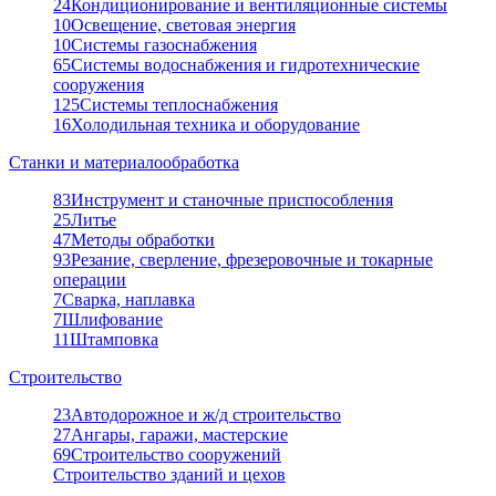
24
Кондиционирование и вентиляционные системы
10
Освещение, световая энергия
10
Системы газоснабжения
65
Системы водоснабжения и гидротехнические
сооружения
125
Системы теплоснабжения
16
Холодильная техника и оборудование
Станки и материалообработка
83
Инструмент и станочные приспособления
25
Литье
47
Методы обработки
93
Резание, сверление, фрезеровочные и токарные
операции
7
Сварка, наплавка
7
Шлифование
11
Штамповка
Строительство
23
Автодорожное и ж/д строительство
27
Ангары, гаражи, мастерские
69
Строительство сооружений
Строительство зданий и цехов