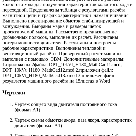
холостого хода для получения характеристик холостого хода и
переходной. Представлены таблица с результатами расчёта
магнитной цепи и график характеристики намагничивания.
Выполнено проектирование обмоток стабилизирующей и
возбуждения. Выбраны марка и размеры щёток
проектируемой машины. Рассмотрено предназначение
добавочных полюсов, выполнен их расчёт. Рассчитаны
потери мощности двигателя. Рассчитаны и построены
рабочие характеристики. Выполнены тепловой и
вентиляционный расчёты. Проверочный расчёт машины
выполнен с помощью ЭВМ. Дополнительные материалы:
1.приложены 2файла: DPT_10kVt_H180_MathCad11.mcd;
DPT_10kVt_H180_MathCad12.mcd 2.приложен файл:
DPT_10kVt_H180_MathCad13.xmcd 3.приложен файл
результатов машинного расчёта на 15листах в Word
Чертежи
Чертёж общего вида двигателя постоянного тока
(формат А1)
Чертеж cхемы обмотки якоря, паза якоря, характеристик
двигателя (формат А1)
Чертеж межполюсного пространства (формат А4)