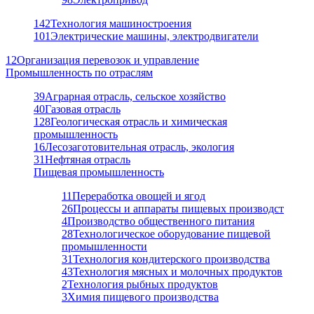
142
Технология машиностроения
101
Электрические машины, электродвигатели
12
Организация перевозок и управление
Промышленность по отраслям
39
Аграрная отрасль, сельское хозяйство
40
Газовая отрасль
128
Геологическая отрасль и химическая
промышленность
16
Лесозаготовительная отрасль, экология
31
Нефтяная отрасль
Пищевая промышленность
11
Переработка овощей и ягод
26
Процессы и аппараты пищевых производст
4
Производство общественного питания
28
Технологическое оборудование пищевой
промышленности
31
Технология кондитерского производства
43
Технология мясных и молочных продуктов
2
Технология рыбных продуктов
3
Химия пищевого производства