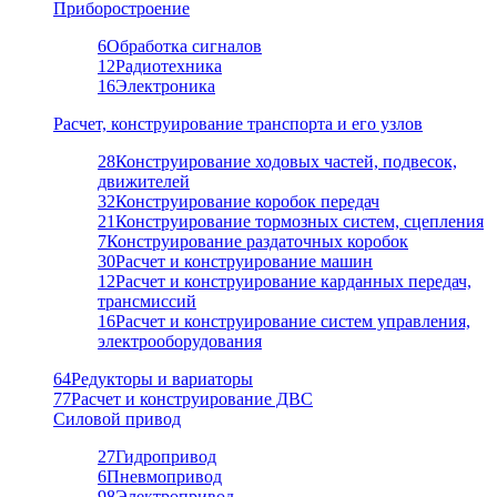
Приборостроение
6
Обработка сигналов
12
Радиотехника
16
Электроника
Расчет, конструирование транспорта и его узлов
28
Конструирование ходовых частей, подвесок,
движителей
32
Конструирование коробок передач
21
Конструирование тормозных систем, сцепления
7
Конструирование раздаточных коробок
30
Расчет и конструирование машин
12
Расчет и конструирование карданных передач,
трансмиссий
16
Расчет и конструирование систем управления,
электрооборудования
64
Редукторы и вариаторы
77
Расчет и конструирование ДВС
Силовой привод
27
Гидропривод
6
Пневмопривод
98
Электропривод