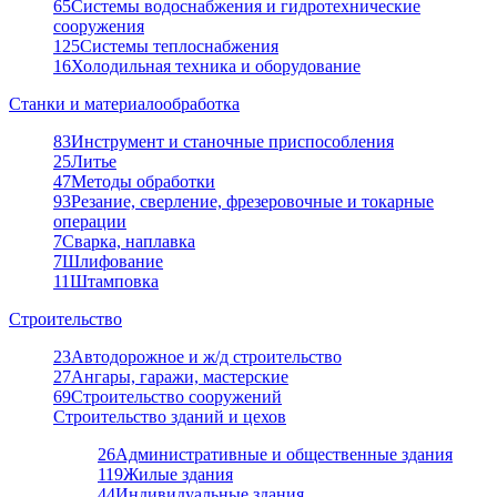
65
Системы водоснабжения и гидротехнические
сооружения
125
Системы теплоснабжения
16
Холодильная техника и оборудование
Станки и материалообработка
83
Инструмент и станочные приспособления
25
Литье
47
Методы обработки
93
Резание, сверление, фрезеровочные и токарные
операции
7
Сварка, наплавка
7
Шлифование
11
Штамповка
Строительство
23
Автодорожное и ж/д строительство
27
Ангары, гаражи, мастерские
69
Строительство сооружений
Строительство зданий и цехов
26
Административные и общественные здания
119
Жилые здания
44
Индивидуальные здания