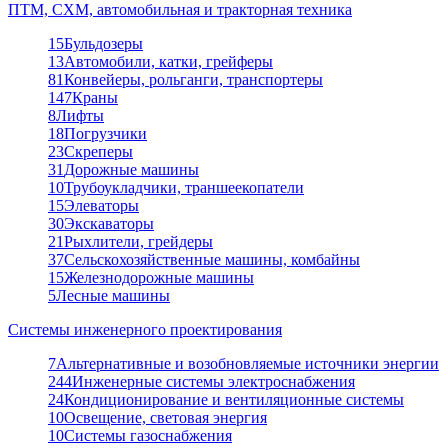
ПТМ, СХМ, автомобильная и тракторная техника
15
Бульдозеры
13
Автомобили, катки, грейферы
81
Конвейеры, рольганги, транспортеры
147
Краны
8
Лифты
18
Погрузчики
23
Скреперы
31
Дорожные машины
10
Трубоукладчики, траншеекопатели
15
Элеваторы
30
Экскаваторы
21
Рыхлители, грейдеры
37
Сельскохозяйственные машины, комбайны
15
Железнодорожные машины
5
Лесные машины
Системы инженерного проектирования
7
Альтернативные и возобновляемые источники энергии
244
Инженерные системы электроснабжения
24
Кондиционирование и вентиляционные системы
10
Освещение, световая энергия
10
Системы газоснабжения