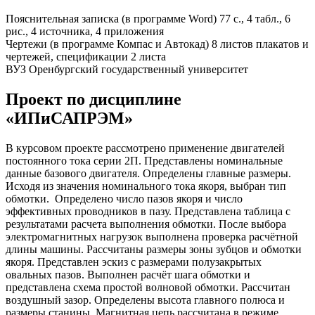
Пояснительная записка (в программе Word) 77 с., 4 табл., 6
рис., 4 источника, 4 приложения
Чертежи (в программе Компас и Автокад) 8 листов плакатов и
чертежей, спецификации 2 листа
ВУЗ Оренбургский государственный университет
Проект по дисциплине
«ИПиСАПРЭМ»
В курсовом проекте рассмотрено применение двигателей
постоянного тока серии 2П. Представлены номинальные
данные базового двигателя. Определены главные размеры.
Исходя из значения номинального тока якоря, выбран тип
обмотки. Определено число пазов якоря и число
эффективных проводников в пазу. Представлена таблица с
результатами расчета выполнения обмотки. После выбора
электромагнитных нагрузок выполнена проверка расчётной
длины машины. Рассчитаны размеры зоны зубцов и обмотки
якоря. Представлен эскиз с размерами полузакрытых
овальных пазов. Выполнен расчёт шага обмотки и
представлена схема простой волновой обмотки. Рассчитан
воздушный зазор. Определены высота главного полюса и
размеры станины. Магнитная цепь рассчитана в режиме