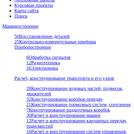
Курсовые проекты
Карта сайта
Поиск
Машиностроение
50
Восстановление деталей
25
Контрольно-измерительные приборы
Приборостроение
6
Обработка сигналов
12
Радиотехника
16
Электроника
Расчет, конструирование транспорта и его узлов
28
Конструирование ходовых частей, подвесок,
движителей
32
Конструирование коробок передач
21
Конструирование тормозных систем, сцепления
7
Конструирование раздаточных коробок
30
Расчет и конструирование машин
12
Расчет и конструирование карданных передач,
трансмиссий
16
Расчет и конструирование систем управления,