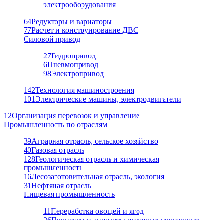
электрооборудования
64
Редукторы и вариаторы
77
Расчет и конструирование ДВС
Силовой привод
27
Гидропривод
6
Пневмопривод
98
Электропривод
142
Технология машиностроения
101
Электрические машины, электродвигатели
12
Организация перевозок и управление
Промышленность по отраслям
39
Аграрная отрасль, сельское хозяйство
40
Газовая отрасль
128
Геологическая отрасль и химическая
промышленность
16
Лесозаготовительная отрасль, экология
31
Нефтяная отрасль
Пищевая промышленность
11
Переработка овощей и ягод
26
Процессы и аппараты пищевых производст