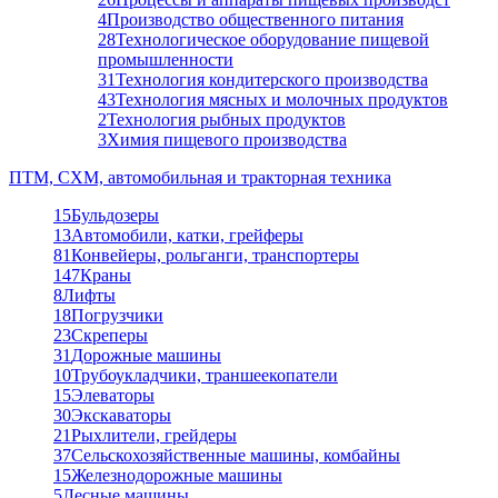
4
Производство общественного питания
28
Технологическое оборудование пищевой
промышленности
31
Технология кондитерского производства
43
Технология мясных и молочных продуктов
2
Технология рыбных продуктов
3
Химия пищевого производства
ПТМ, СХМ, автомобильная и тракторная техника
15
Бульдозеры
13
Автомобили, катки, грейферы
81
Конвейеры, рольганги, транспортеры
147
Краны
8
Лифты
18
Погрузчики
23
Скреперы
31
Дорожные машины
10
Трубоукладчики, траншеекопатели
15
Элеваторы
30
Экскаваторы
21
Рыхлители, грейдеры
37
Сельскохозяйственные машины, комбайны
15
Железнодорожные машины
5
Лесные машины