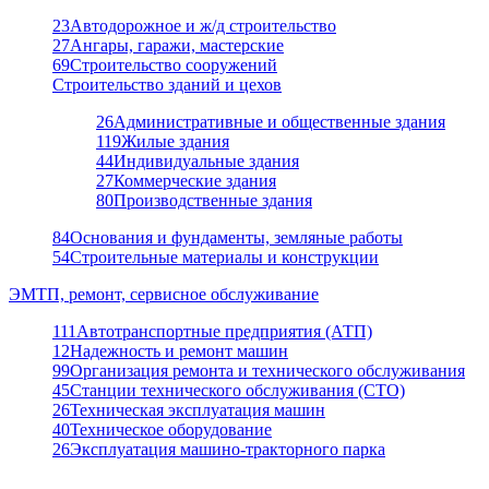
23
Автодорожное и ж/д строительство
27
Ангары, гаражи, мастерские
69
Строительство сооружений
Строительство зданий и цехов
26
Административные и общественные здания
119
Жилые здания
44
Индивидуальные здания
27
Коммерческие здания
80
Производственные здания
84
Основания и фундаменты, земляные работы
54
Строительные материалы и конструкции
ЭМТП, ремонт, сервисное обслуживание
111
Автотранспортные предприятия (АТП)
12
Надежность и ремонт машин
99
Организация ремонта и технического обслуживания
45
Станции технического обслуживания (СТО)
26
Техническая эксплуатация машин
40
Техническое оборудование
26
Эксплуатация машино-тракторного парка