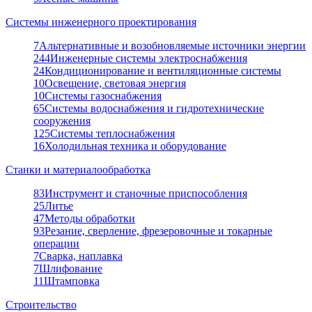
Системы инженерного проектирования
7
Альтернативные и возобновляемые источники энергии
244
Инженерные системы электроснабжения
24
Кондиционирование и вентиляционные системы
10
Освещение, световая энергия
10
Системы газоснабжения
65
Системы водоснабжения и гидротехнические
сооружения
125
Системы теплоснабжения
16
Холодильная техника и оборудование
Станки и материалообработка
83
Инструмент и станочные приспособления
25
Литье
47
Методы обработки
93
Резание, сверление, фрезеровочные и токарные
операции
7
Сварка, наплавка
7
Шлифование
11
Штамповка
Строительство