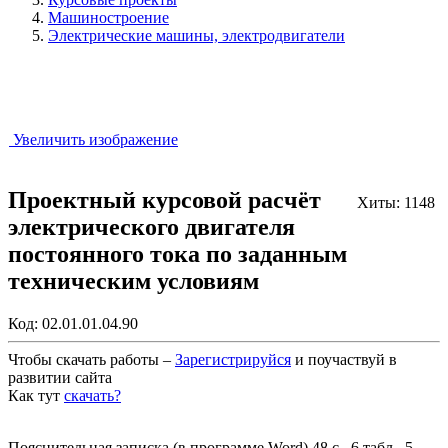
Машиностроение
Электрические машины, электродвигатели
Увеличить изображение
Проектный курсовой расчёт
Хиты: 1148
электрического двигателя
постоянного тока по заданным
техническим условиям
Код:
02.01.01.04.90
Чтобы скачать работы –
Зарегистрируйся
и поучаствуй в
развитии сайта
Как тут
скачать?
Закрыть работу?
Пояснительная записка (в программе Word) 48 с., 6 табл., 5