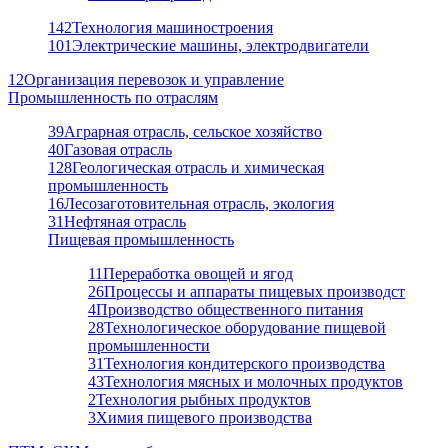
142
Технология машиностроения
101
Электрические машины, электродвигатели
12
Организация перевозок и управление
Промышленность по отраслям
39
Аграрная отрасль, сельское хозяйство
40
Газовая отрасль
128
Геологическая отрасль и химическая
промышленность
16
Лесозаготовительная отрасль, экология
31
Нефтяная отрасль
Пищевая промышленность
11
Переработка овощей и ягод
26
Процессы и аппараты пищевых производст
4
Производство общественного питания
28
Технологическое оборудование пищевой
промышленности
31
Технология кондитерского производства
43
Технология мясных и молочных продуктов
2
Технология рыбных продуктов
3
Химия пищевого производства