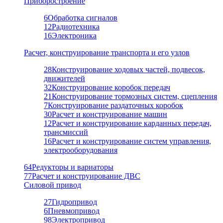
Приборостроение
6
Обработка сигналов
12
Радиотехника
16
Электроника
Расчет, конструирование транспорта и его узлов
28
Конструирование ходовых частей, подвесок,
движителей
32
Конструирование коробок передач
21
Конструирование тормозных систем, сцепления
7
Конструирование раздаточных коробок
30
Расчет и конструирование машин
12
Расчет и конструирование карданных передач,
трансмиссий
16
Расчет и конструирование систем управления,
электрооборудования
64
Редукторы и вариаторы
77
Расчет и конструирование ДВС
Силовой привод
27
Гидропривод
6
Пневмопривод
98
Электропривод