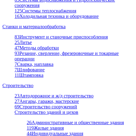
сооружения
125
Системы теплоснабжения
16
Холодильная техника и оборудование
Станки и материалообработка
83
Инструмент и станочные приспособления
25
Литье
47
Методы обработки
93
Резание, сверление, фрезеровочные и токарные
операции
7
Сварка, наплавка
7
Шлифование
11
Штамповка
Строительство
23
Автодорожное и ж/д строительство
27
Ангары, гаражи, мастерские
69
Строительство сооружений
Строительство зданий и цехов
26
Административные и общественные здания
119
Жилые здания
44
Индивидуальные здания