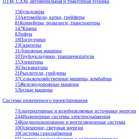
ПТМ, СХМ, автомобильная и тракторная техника
15
Бульдозеры
13
Автомобили, катки, грейферы
81
Конвейеры, рольганги, транспортеры
147
Краны
8
Лифты
18
Погрузчики
23
Скреперы
31
Дорожные машины
10
Трубоукладчики, траншеекопатели
15
Элеваторы
30
Экскаваторы
21
Рыхлители, грейдеры
37
Сельскохозяйственные машины, комбайны
15
Железнодорожные машины
5
Лесные машины
Системы инженерного проектирования
7
Альтернативные и возобновляемые источники энергии
244
Инженерные системы электроснабжения
24
Кондиционирование и вентиляционные системы
10
Освещение, световая энергия
10
Системы газоснабжения
65
Системы водоснабжения и гидротехнические