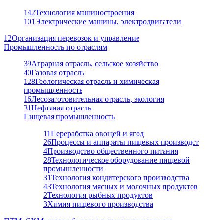
142
Технология машиностроения
101
Электрические машины, электродвигатели
12
Организация перевозок и управление
Промышленность по отраслям
39
Аграрная отрасль, сельское хозяйство
40
Газовая отрасль
128
Геологическая отрасль и химическая
промышленность
16
Лесозаготовительная отрасль, экология
31
Нефтяная отрасль
Пищевая промышленность
11
Переработка овощей и ягод
26
Процессы и аппараты пищевых производст
4
Производство общественного питания
28
Технологическое оборудование пищевой
промышленности
31
Технология кондитерского производства
43
Технология мясных и молочных продуктов
2
Технология рыбных продуктов
3
Химия пищевого производства