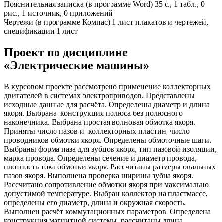
Пояснительная записка (в программе Word) 35 с., 1 табл., 0
рис., 1 источник, 0 приложений
Чертежи (в программе Компас) 1 лист плакатов и чертежей,
спецификации 1 лист
Проект по дисциплине
«Электрические машины»
В курсовом проекте рассмотрено применение коллекторных
двигателей в системах электроприводов. Представлены
исходные данные для расчёта. Определены диаметр и длина
якоря. Выбрана конструкция полюса без полюсного
наконечника. Выбрана простая волновая обмотка якоря.
Приняты число пазов и коллекторных пластин, число
проводников обмотки якоря. Определены обмоточные шаги.
Выбраны форма паза для зубцов якоря, тип пазовой изоляции,
марка провода. Определены сечение и диаметр провода,
плотность тока обмотки якоря. Рассчитаны размеры овальных
пазов якоря. Выполнена проверка ширины зубца якоря.
Рассчитано сопротивление обмотки якоря при максимально
допустимой температуре. Выбран коллектор на пластмассе,
определены его диаметр, длина и окружная скорость.
Выполнен расчёт коммутационных параметров. Определена
конструкция магнитной системы, рассчитаны длина