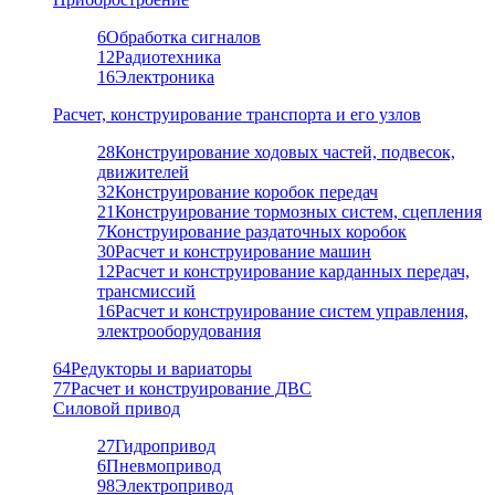
6
Обработка сигналов
12
Радиотехника
16
Электроника
Расчет, конструирование транспорта и его узлов
28
Конструирование ходовых частей, подвесок,
движителей
32
Конструирование коробок передач
21
Конструирование тормозных систем, сцепления
7
Конструирование раздаточных коробок
30
Расчет и конструирование машин
12
Расчет и конструирование карданных передач,
трансмиссий
16
Расчет и конструирование систем управления,
электрооборудования
64
Редукторы и вариаторы
77
Расчет и конструирование ДВС
Силовой привод
27
Гидропривод
6
Пневмопривод
98
Электропривод