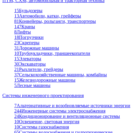
ПТМ, СХМ, автомобильная и тракторная техника
15
Бульдозеры
13
Автомобили, катки, грейферы
81
Конвейеры, рольганги, транспортеры
147
Краны
8
Лифты
18
Погрузчики
23
Скреперы
31
Дорожные машины
10
Трубоукладчики, траншеекопатели
15
Элеваторы
30
Экскаваторы
21
Рыхлители, грейдеры
37
Сельскохозяйственные машины, комбайны
15
Железнодорожные машины
5
Лесные машины
Системы инженерного проектирования
7
Альтернативные и возобновляемые источники энергии
244
Инженерные системы электроснабжения
24
Кондиционирование и вентиляционные системы
10
Освещение, световая энергия
10
Системы газоснабжения
65
Системы водоснабжения и гидротехнические