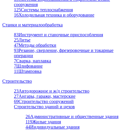
сооружения
125
Системы теплоснабжения
16
Холодильная техника и оборудование
Станки и материалообработка
83
Инструмент и станочные приспособления
25
Литье
47
Методы обработки
93
Резание, сверление, фрезеровочные и токарные
операции
7
Сварка, наплавка
7
Шлифование
11
Штамповка
Строительство
23
Автодорожное и ж/д строительство
27
Ангары, гаражи, мастерские
69
Строительство сооружений
Строительство зданий и цехов
26
Административные и общественные здания
119
Жилые здания
44
Индивидуальные здания