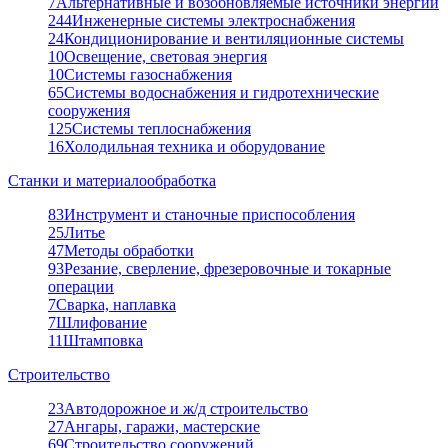
7
Альтернативные и возобновляемые источники энергии
244
Инженерные системы электроснабжения
24
Кондиционирование и вентиляционные системы
10
Освещение, световая энергия
10
Системы газоснабжения
65
Системы водоснабжения и гидротехнические
сооружения
125
Системы теплоснабжения
16
Холодильная техника и оборудование
Станки и материалообработка
83
Инструмент и станочные приспособления
25
Литье
47
Методы обработки
93
Резание, сверление, фрезеровочные и токарные
операции
7
Сварка, наплавка
7
Шлифование
11
Штамповка
Строительство
23
Автодорожное и ж/д строительство
27
Ангары, гаражи, мастерские
69
Строительство сооружений