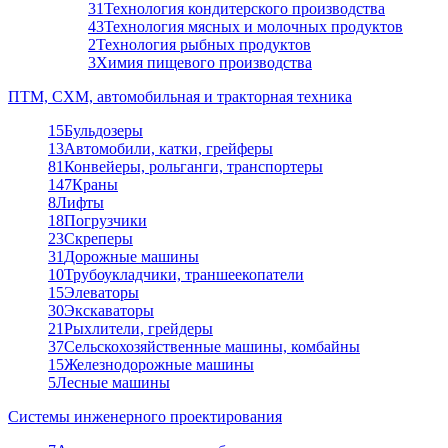
31
Технология кондитерского производства
43
Технология мясных и молочных продуктов
2
Технология рыбных продуктов
3
Химия пищевого производства
ПТМ, СХМ, автомобильная и тракторная техника
15
Бульдозеры
13
Автомобили, катки, грейферы
81
Конвейеры, рольганги, транспортеры
147
Краны
8
Лифты
18
Погрузчики
23
Скреперы
31
Дорожные машины
10
Трубоукладчики, траншеекопатели
15
Элеваторы
30
Экскаваторы
21
Рыхлители, грейдеры
37
Сельскохозяйственные машины, комбайны
15
Железнодорожные машины
5
Лесные машины
Системы инженерного проектирования