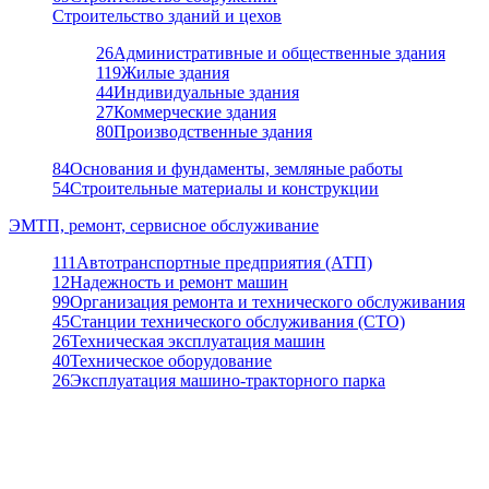
Строительство зданий и цехов
26
Административные и общественные здания
119
Жилые здания
44
Индивидуальные здания
27
Коммерческие здания
80
Производственные здания
84
Основания и фундаменты, земляные работы
54
Строительные материалы и конструкции
ЭМТП, ремонт, сервисное обслуживание
111
Автотранспортные предприятия (АТП)
12
Надежность и ремонт машин
99
Организация ремонта и технического обслуживания
45
Станции технического обслуживания (СТО)
26
Техническая эксплуатация машин
40
Техническое оборудование
26
Эксплуатация машино-тракторного парка