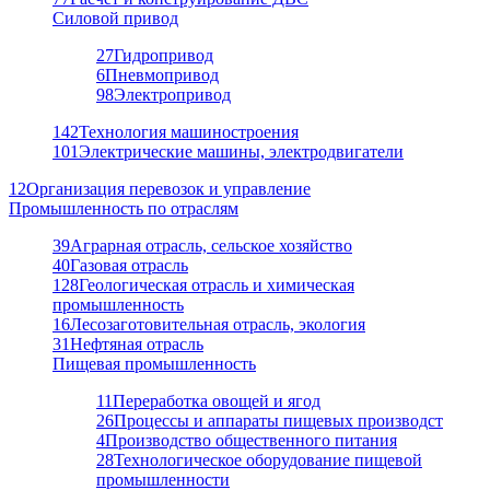
Силовой привод
27
Гидропривод
6
Пневмопривод
98
Электропривод
142
Технология машиностроения
101
Электрические машины, электродвигатели
12
Организация перевозок и управление
Промышленность по отраслям
39
Аграрная отрасль, сельское хозяйство
40
Газовая отрасль
128
Геологическая отрасль и химическая
промышленность
16
Лесозаготовительная отрасль, экология
31
Нефтяная отрасль
Пищевая промышленность
11
Переработка овощей и ягод
26
Процессы и аппараты пищевых производст
4
Производство общественного питания
28
Технологическое оборудование пищевой
промышленности