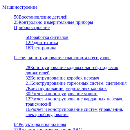
Машиностроение
50
Восстановление деталей
25
Контрольно-измерительные приборы
Приборостроение
6
Обработка сигналов
12
Радиотехника
16
Электроника
Расчет, конструирование транспорта и его узлов
28
Конструирование ходовых частей, подвесок,
движителей
32
Конструирование коробок передач
21
Конструирование тормозных систем, сцепления
7
Конструирование раздаточных коробок
30
Расчет и конструирование машин
12
Расчет и конструирование карданных передач,
трансмиссий
16
Расчет и конструирование систем управления,
электрооборудования
64
Редукторы и вариаторы
77
Расчет и конструирование ДВС