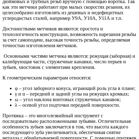
дюймовых и трубных резьб вручную с помощью воротка. Так
как эти метчики работают при малых скоростях резания, их
целесообразно изготовлять из дешевых и недефицитных
углеродистых сталей, например У9А, У10А, У11А и т.п.
Достоинствами метчиков являются: простота и
технологичность конструкции, возможность нарезания резьбы
за счет самоподачи, высокая точность резьбы, определяемая
точностью изготовления метчиков.
Основными частями метчика являются: режущая (заборная) и
калибрующая части, стружечные канавки, число перьев и
зубьев, хвостовик с элементами крепления.
К геометрическим параметрам относятся:
φ – угол заборного конуса, играющий роль угла в плане;
γ и α – передний и задний углы на режущих кромках;
ω – угол наклона винтовых стружечных канавок;
λ – осевой угол подточки передней поверхности.
Протяжка – это многолезвийный инструмент с
последовательно расположенными зубьями. Отличительная
особенность зубьев заключается в том, что высота каждого
последующего зуба увеличивается, обеспечивая снятие
металла с обрабатываемой поверхности. С помощью протяжек