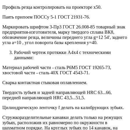
Профиль резца контролировать на проекторе х50.
Паять припоем ПОССу 5-1 ГОСТ 21931-76.
Маркировать шрифтом 3-Пр3 ГОСТ 26.008-85 товарный знак
предприятия-изготовителя, марку твердого сплава ВК8,
обозначение резца, величины переднего угла g=12 54', заднего
угла a=10 , угол поворота базы крепления y=40.
Рабочий чертеж протяжки А4х4 с техническими
данными:
Материал рабочей части - сталь Р6М5 ГОСТ 19265-73,
хвостовой части - сталь 40Х ГОСТ 4543-71.
Сварка контактная стыковая оплавлением.
Твердость зубьев и задней направляющей HRC 63...66,
передней направляющей HRC 43,5...51,5.
Цилиндрическую ленточку f делать на калибрующих зубьях.
Стружкоразделительные канавки делать только на режущих
зубьях, расположив их равномерно по окружности в
шахматном порядке. На круглых зубьях по 14 канавок, на