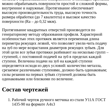
можно обрабатывать поверхности простой и сложной формы,
внутренние и наружные. Протягивание обеспечивает
высокую производительность труда, высокую точность
размера обработки (до 7 квалитета) и высокое качество
поверхности (Rа – до 0,32 мкм).
Протягивание квадратных отверстий производится по
генераторному методу образования профиля. Характерной
особенностью этих протяжек является переменная длина
периметра режущих лезвий, что позволяет увели-чить подачу
на зуб по мере возрастания диаметров режущих зубьев. Для
этой цели все зубья протяжки разбивают на несколько групп –
ступеней, с постоянной подачей на зуб в пределах каждой
ступени. Величина подачи на зуб на каждой ступени
определяется исходя из двух условий: количество металла,
срезаемое различными ступенями, должно быть одинаковым;
силы резания на первых зубьях ступеней должны быть
одинаковыми или близкими по величине.
Состав чертежей
Рабочий чертеж ручного метчика из стали У11А ГОСТ
1435-90 на формате А4х3