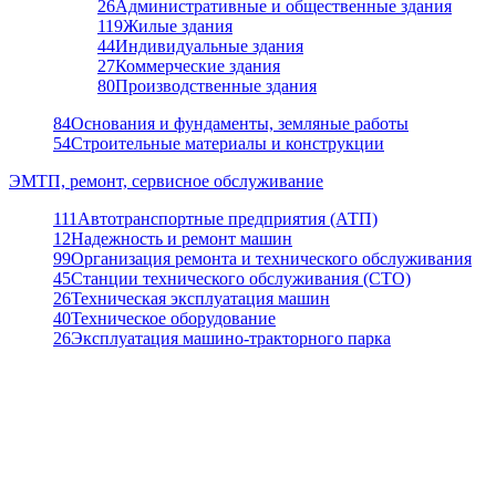
26
Административные и общественные здания
119
Жилые здания
44
Индивидуальные здания
27
Коммерческие здания
80
Производственные здания
84
Основания и фундаменты, земляные работы
54
Строительные материалы и конструкции
ЭМТП, ремонт, сервисное обслуживание
111
Автотранспортные предприятия (АТП)
12
Надежность и ремонт машин
99
Организация ремонта и технического обслуживания
45
Станции технического обслуживания (СТО)
26
Техническая эксплуатация машин
40
Техническое оборудование
26
Эксплуатация машино-тракторного парка