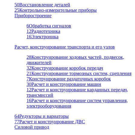
50
Восстановление деталей
25
Контрольно-измерительные приборы
Приборостроение
6
Обработка сигналов
12
Радиотехника
16
Электроника
Расчет, конструирование транспорта и его узлов
28
Конструирование ходовых частей, подвесок,
движителей
32
Конструирование коробок передач
21
Конструирование тормозных систем, сцепления
7
Конструирование раздаточных коробок
30
Расчет и конструирование машин
12
Расчет и конструирование карданных передач,
трансмиссий
16
Расчет и конструирование систем управления,
электрооборудования
64
Редукторы и вариаторы
77
Расчет и конструирование ДВС
Силовой привод