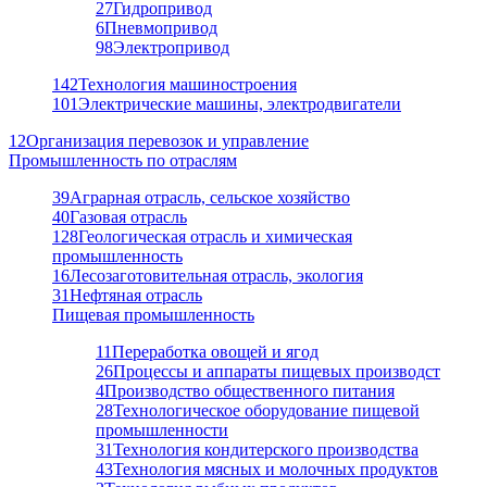
27
Гидропривод
6
Пневмопривод
98
Электропривод
142
Технология машиностроения
101
Электрические машины, электродвигатели
12
Организация перевозок и управление
Промышленность по отраслям
39
Аграрная отрасль, сельское хозяйство
40
Газовая отрасль
128
Геологическая отрасль и химическая
промышленность
16
Лесозаготовительная отрасль, экология
31
Нефтяная отрасль
Пищевая промышленность
11
Переработка овощей и ягод
26
Процессы и аппараты пищевых производст
4
Производство общественного питания
28
Технологическое оборудование пищевой
промышленности
31
Технология кондитерского производства
43
Технология мясных и молочных продуктов