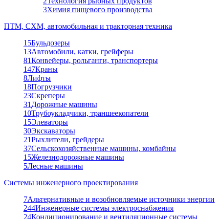
2
Технология рыбных продуктов
3
Химия пищевого производства
ПТМ, СХМ, автомобильная и тракторная техника
15
Бульдозеры
13
Автомобили, катки, грейферы
81
Конвейеры, рольганги, транспортеры
147
Краны
8
Лифты
18
Погрузчики
23
Скреперы
31
Дорожные машины
10
Трубоукладчики, траншеекопатели
15
Элеваторы
30
Экскаваторы
21
Рыхлители, грейдеры
37
Сельскохозяйственные машины, комбайны
15
Железнодорожные машины
5
Лесные машины
Системы инженерного проектирования
7
Альтернативные и возобновляемые источники энергии
244
Инженерные системы электроснабжения
24
Кондиционирование и вентиляционные системы