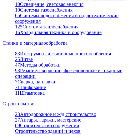
10
Освещение, световая энергия
10
Системы газоснабжения
65
Системы водоснабжения и гидротехнические
сооружения
125
Системы теплоснабжения
16
Холодильная техника и оборудование
Станки и материалообработка
83
Инструмент и станочные приспособления
25
Литье
47
Методы обработки
93
Резание, сверление, фрезеровочные и токарные
операции
7
Сварка, наплавка
7
Шлифование
11
Штамповка
Строительство
23
Автодорожное и ж/д строительство
27
Ангары, гаражи, мастерские
69
Строительство сооружений
Строительство зданий и цехов