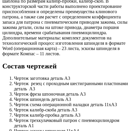
шаблона по размерам калибр-пробки, калибр-скоб. В
конструкторской части работы выполнено проектирование
приспособления и определены преимущества клинового
патрона, а также сам расчет с определением коэффициента
запаса для патрона с пневматическим приводом зажима, силы
зажима детали, силы на штоке привода, диаметра поршня
цилиндра, времени срабатывания пневмоцилиндра.
Дополнительные материалы: комплект документов на
технологический процесс изготовления шпинделя в формате
Word (операционная карта) – 23 листа, эскизы шпинделя в
формате Компас – 11 листов.
Состав чертежей
Чертеж заготовка деталь А3
Чертеж резец с проходным шестигранными пластинами
деталь А3
Чертеж фреза шпоночная деталь А3
Чертеж шпиндель деталь А3
Чертеж схема операционной наладки деталь 11хА3
Чертеж калибр-скоба деталь А3
Чертеж калибр-пробка деталь А3
Чертеж трехкулачковый патрон с пневмоцилиндром
деталь А1
Чертеж эскизы шпинделя 11хА4