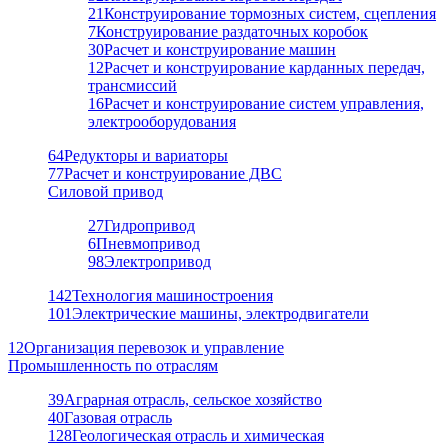
21
Конструирование тормозных систем, сцепления
7
Конструирование раздаточных коробок
30
Расчет и конструирование машин
12
Расчет и конструирование карданных передач,
трансмиссий
16
Расчет и конструирование систем управления,
электрооборудования
64
Редукторы и вариаторы
77
Расчет и конструирование ДВС
Силовой привод
27
Гидропривод
6
Пневмопривод
98
Электропривод
142
Технология машиностроения
101
Электрические машины, электродвигатели
12
Организация перевозок и управление
Промышленность по отраслям
39
Аграрная отрасль, сельское хозяйство
40
Газовая отрасль
128
Геологическая отрасль и химическая