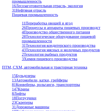
промышленность
16
Лесозаготовительная отрасль, экология
31
Нефтяная отрасль
Пищевая промышленность
11
Переработка овощей и ягод
26
Процессы и аппараты пищевых производст
4
Производство общественного питания
28
Технологическое оборудование пищевой
промышленности
31
Технология кондитерского производства
43
Технология мясных и молочных продуктов
2
Технология рыбных продуктов
3
Химия пищевого производства
ПТМ, СХМ, автомобильная и тракторная техника
15
Бульдозеры
13
Автомобили, катки, грейферы
81
Конвейеры, рольганги, транспортеры
147
Краны
8
Лифты
18
Погрузчики
23
Скреперы
31
Дорожные машины