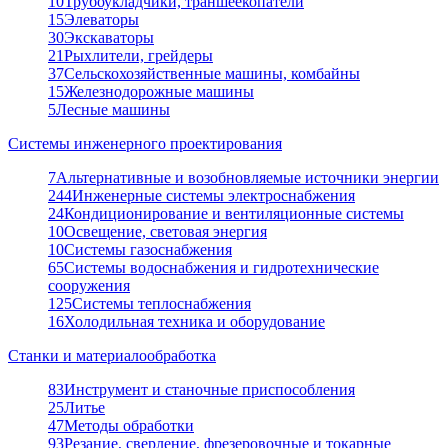
10
Трубоукладчики, траншеекопатели
15
Элеваторы
30
Экскаваторы
21
Рыхлители, грейдеры
37
Сельскохозяйственные машины, комбайны
15
Железнодорожные машины
5
Лесные машины
Системы инженерного проектирования
7
Альтернативные и возобновляемые источники энергии
244
Инженерные системы электроснабжения
24
Кондиционирование и вентиляционные системы
10
Освещение, световая энергия
10
Системы газоснабжения
65
Системы водоснабжения и гидротехнические
сооружения
125
Системы теплоснабжения
16
Холодильная техника и оборудование
Станки и материалообработка
83
Инструмент и станочные приспособления
25
Литье
47
Методы обработки
93
Резание, сверление, фрезеровочные и токарные