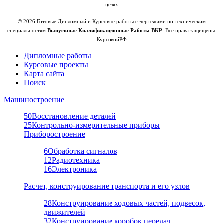
целях
© 2026 Готовые Дипломный и Курсовые работы с чертежами по техническим
специальностям
Выпускные Квалификационные Работы ВКР
. Все права защищены.
КурсовойРФ
Дипломные работы
Курсовые проекты
Карта сайта
Поиск
Машиностроение
50
Восстановление деталей
25
Контрольно-измерительные приборы
Приборостроение
6
Обработка сигналов
12
Радиотехника
16
Электроника
Расчет, конструирование транспорта и его узлов
28
Конструирование ходовых частей, подвесок,
движителей
32
Конструирование коробок передач