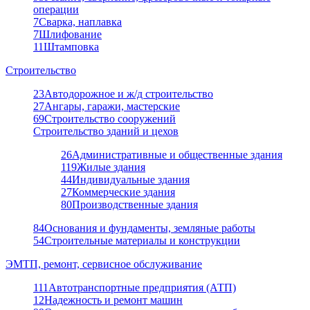
операции
7
Сварка, наплавка
7
Шлифование
11
Штамповка
Строительство
23
Автодорожное и ж/д строительство
27
Ангары, гаражи, мастерские
69
Строительство сооружений
Строительство зданий и цехов
26
Административные и общественные здания
119
Жилые здания
44
Индивидуальные здания
27
Коммерческие здания
80
Производственные здания
84
Основания и фундаменты, земляные работы
54
Строительные материалы и конструкции
ЭМТП, ремонт, сервисное обслуживание
111
Автотранспортные предприятия (АТП)
12
Надежность и ремонт машин