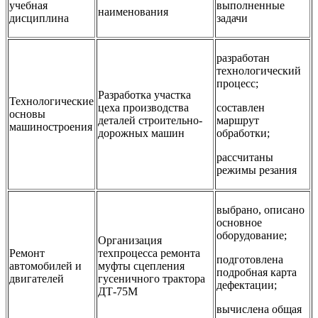
учебная
выполненные
наименования
дисциплина
задачи
разработан
технологический
процесс;
Разработка участка
Технологические
цеха производства
составлен
основы
деталей строительно-
маршрут
машиностроения
дорожных машин
обработки;
рассчитаны
режимы резания
выбрано, описано
основное
оборудование;
Организация
Ремонт
техпроцесса ремонта
подготовлена
автомобилей и
муфты сцепления
подробная карта
двигателей
гусеничного трактора
дефектации;
ДТ-75М
вычислена общая