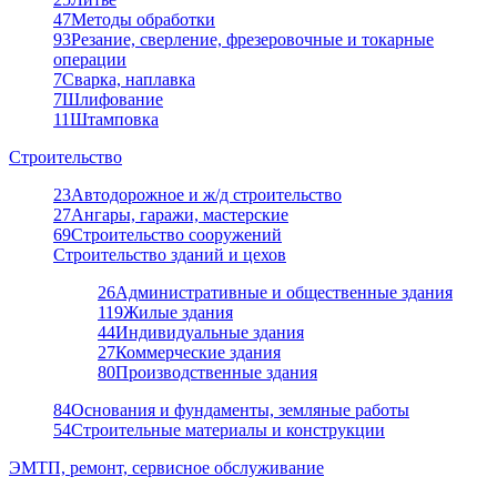
47
Методы обработки
93
Резание, сверление, фрезеровочные и токарные
операции
7
Сварка, наплавка
7
Шлифование
11
Штамповка
Строительство
23
Автодорожное и ж/д строительство
27
Ангары, гаражи, мастерские
69
Строительство сооружений
Строительство зданий и цехов
26
Административные и общественные здания
119
Жилые здания
44
Индивидуальные здания
27
Коммерческие здания
80
Производственные здания
84
Основания и фундаменты, земляные работы
54
Строительные материалы и конструкции
ЭМТП, ремонт, сервисное обслуживание