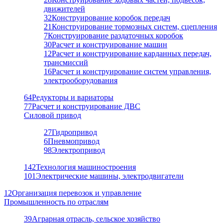
движителей
32
Конструирование коробок передач
21
Конструирование тормозных систем, сцепления
7
Конструирование раздаточных коробок
30
Расчет и конструирование машин
12
Расчет и конструирование карданных передач,
трансмиссий
16
Расчет и конструирование систем управления,
электрооборудования
64
Редукторы и вариаторы
77
Расчет и конструирование ДВС
Силовой привод
27
Гидропривод
6
Пневмопривод
98
Электропривод
142
Технология машиностроения
101
Электрические машины, электродвигатели
12
Организация перевозок и управление
Промышленность по отраслям
39
Аграрная отрасль, сельское хозяйство