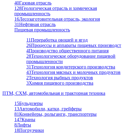
40
Газовая отрасль
128
Геологическая отрасль и химическая
промышленность
16
Лесозаготовительная отрасль, экология
31
Нефтяная отрасль
Пищевая промышленность
11
Переработка овощей и ягод
26
Процессы и аппараты пищевых производст
4
Производство общественного питания
28
Технологическое оборудование пищевой
промышленности
31
Технология кондитерского производства
43
Технология мясных и молочных продуктов
2
Технология рыбных продуктов
3
Химия пищевого производства
ПТМ, СХМ, автомобильная и тракторная техника
15
Бульдозеры
13
Автомобили, катки, грейферы
81
Конвейеры, рольганги, транспортеры
147
Краны
8
Лифты
18
Погрузчики