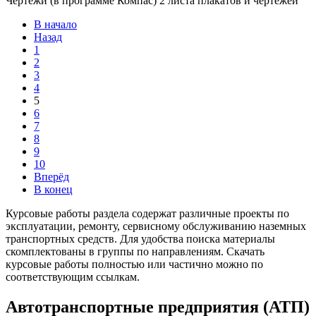
Чертежи (в программе Компас) 2 листа плакатов и чертежей
В начало
Назад
1
2
3
4
5
6
7
8
9
10
Вперёд
В конец
Курсовые работы раздела содержат различные проекты по
эксплуатации, ремонту, сервисному обслуживанию наземных
транспортных средств. Для удобства поиска материалы
скомплектованы в группы по направлениям. Скачать
курсовые работы полностью или частично можно по
соответствующим ссылкам.
Автотранспортные предприятия (АТП)