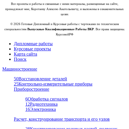
Все проекты и работы и связанные с ними материалы, размещенные на сайте,
принадлежат мне, Коротаеву Алексею Анатольевичу, и выложены в ознакомительных
целях
© 2026 Готовые Дипломный и Курсовые работы с чертежами по техническим
специальностям
Выпускные Квалификационные Работы ВКР
. Все права защищены.
КурсовойРФ
Дипломные работы
Курсовые проекты
Карта сайта
Поиск
Машиностроение
50
Восстановление деталей
25
Контрольно-измерительные приборы
Приборостроение
6
Обработка сигналов
12
Радиотехника
16
Электроника
Расчет, конструирование транспорта и его узлов
28
Конструирование ходовых частей, подвесок,