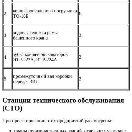
ковш фронтального погрузчика
2
6
ТО-18Б
ходовая тележка рамы
3
3
башенного крана
зубья ковшей экскаваторов
4
3
ЭТР-223А, ЭТР-224А
промежуточный вал коробки
5
2
передач ЗИЛ
Станции технического обслуживания
(СТО)
При проектировании этих предприятий рассмотрены:
планы производственных зданий, отдельных участков;