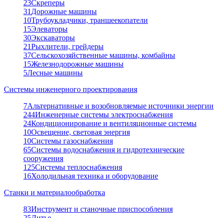
23
Скреперы
31
Дорожные машины
10
Трубоукладчики, траншеекопатели
15
Элеваторы
30
Экскаваторы
21
Рыхлители, грейдеры
37
Сельскохозяйственные машины, комбайны
15
Железнодорожные машины
5
Лесные машины
Системы инженерного проектирования
7
Альтернативные и возобновляемые источники энергии
244
Инженерные системы электроснабжения
24
Кондиционирование и вентиляционные системы
10
Освещение, световая энергия
10
Системы газоснабжения
65
Системы водоснабжения и гидротехнические
сооружения
125
Системы теплоснабжения
16
Холодильная техника и оборудование
Станки и материалообработка
83
Инструмент и станочные приспособления
25
Литье