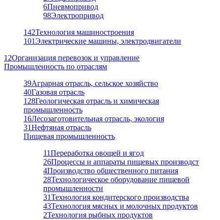
6
Пневмопривод
98
Электропривод
142
Технология машиностроения
101
Электрические машины, электродвигатели
12
Организация перевозок и управление
Промышленность по отраслям
39
Аграрная отрасль, сельское хозяйство
40
Газовая отрасль
128
Геологическая отрасль и химическая
промышленность
16
Лесозаготовительная отрасль, экология
31
Нефтяная отрасль
Пищевая промышленность
11
Переработка овощей и ягод
26
Процессы и аппараты пищевых производст
4
Производство общественного питания
28
Технологическое оборудование пищевой
промышленности
31
Технология кондитерского производства
43
Технология мясных и молочных продуктов
2
Технология рыбных продуктов