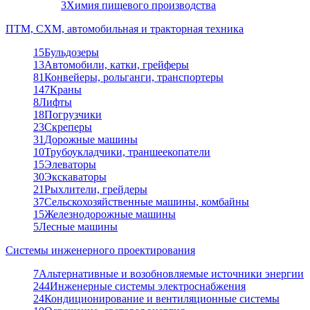
3
Химия пищевого производства
ПТМ, СХМ, автомобильная и тракторная техника
15
Бульдозеры
13
Автомобили, катки, грейферы
81
Конвейеры, рольганги, транспортеры
147
Краны
8
Лифты
18
Погрузчики
23
Скреперы
31
Дорожные машины
10
Трубоукладчики, траншеекопатели
15
Элеваторы
30
Экскаваторы
21
Рыхлители, грейдеры
37
Сельскохозяйственные машины, комбайны
15
Железнодорожные машины
5
Лесные машины
Системы инженерного проектирования
7
Альтернативные и возобновляемые источники энергии
244
Инженерные системы электроснабжения
24
Кондиционирование и вентиляционные системы