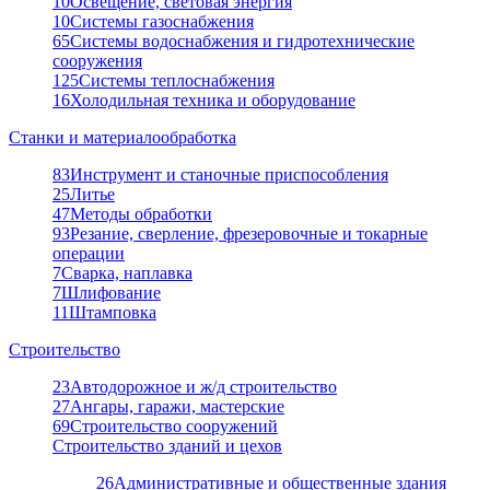
10
Освещение, световая энергия
10
Системы газоснабжения
65
Системы водоснабжения и гидротехнические
сооружения
125
Системы теплоснабжения
16
Холодильная техника и оборудование
Станки и материалообработка
83
Инструмент и станочные приспособления
25
Литье
47
Методы обработки
93
Резание, сверление, фрезеровочные и токарные
операции
7
Сварка, наплавка
7
Шлифование
11
Штамповка
Строительство
23
Автодорожное и ж/д строительство
27
Ангары, гаражи, мастерские
69
Строительство сооружений
Строительство зданий и цехов
26
Административные и общественные здания