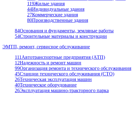
119
Жилые здания
44
Индивидуальные здания
27
Коммерческие здания
80
Производственные здания
84
Основания и фундаменты, земляные работы
54
Строительные материалы и конструкции
ЭМТП, ремонт, сервисное обслуживание
111
Автотранспортные предприятия (АТП)
12
Надежность и ремонт машин
99
Организация ремонта и технического обслуживания
45
Станции технического обслуживания (СТО)
26
Техническая эксплуатация машин
40
Техническое оборудование
26
Эксплуатация машино-тракторного парка