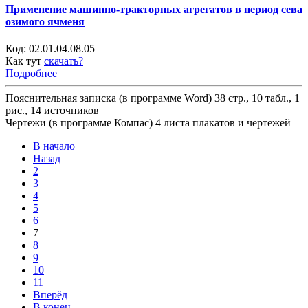
Применение машинно-тракторных агрегатов в период сева
озимого ячменя
Код:
02.01.04.08.05
Как тут
скачать?
Подробнее
Пояснительная записка (в программе Word) 38 стр., 10 табл., 1
рис., 14 источников
Чертежи (в программе Компас) 4 листа плакатов и чертежей
В начало
Назад
2
3
4
5
6
7
8
9
10
11
Вперёд
В конец