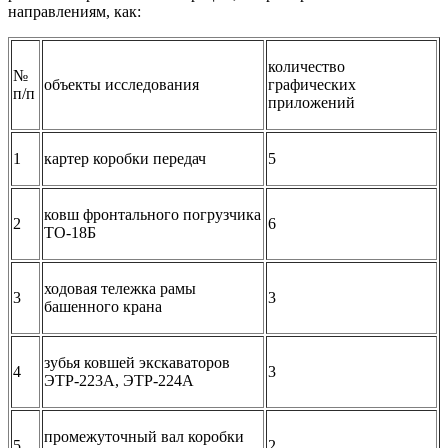
направлениям, как:
количество
№
объекты исследования
графических
п/п
приложений
1
картер коробки передач
5
ковш фронтального погрузчика
2
6
ТО-18Б
ходовая тележка рамы
3
3
башенного крана
зубья ковшей экскаваторов
4
3
ЭТР-223А, ЭТР-224А
промежуточный вал коробки
5
2