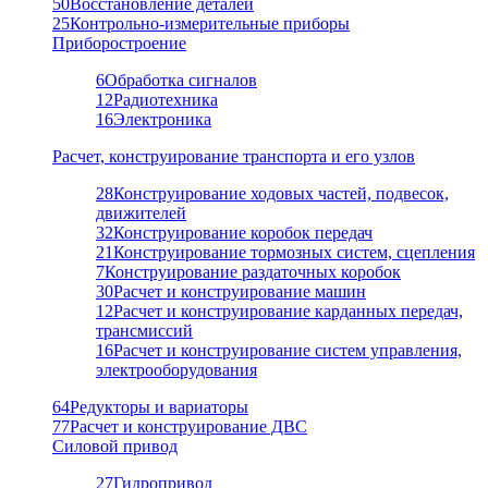
50
Восстановление деталей
25
Контрольно-измерительные приборы
Приборостроение
6
Обработка сигналов
12
Радиотехника
16
Электроника
Расчет, конструирование транспорта и его узлов
28
Конструирование ходовых частей, подвесок,
движителей
32
Конструирование коробок передач
21
Конструирование тормозных систем, сцепления
7
Конструирование раздаточных коробок
30
Расчет и конструирование машин
12
Расчет и конструирование карданных передач,
трансмиссий
16
Расчет и конструирование систем управления,
электрооборудования
64
Редукторы и вариаторы
77
Расчет и конструирование ДВС
Силовой привод
27
Гидропривод