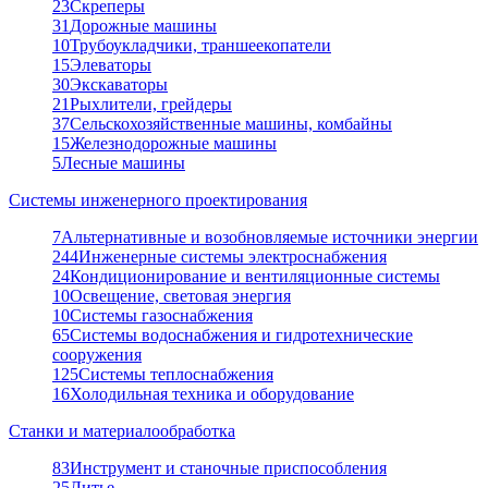
23
Скреперы
31
Дорожные машины
10
Трубоукладчики, траншеекопатели
15
Элеваторы
30
Экскаваторы
21
Рыхлители, грейдеры
37
Сельскохозяйственные машины, комбайны
15
Железнодорожные машины
5
Лесные машины
Системы инженерного проектирования
7
Альтернативные и возобновляемые источники энергии
244
Инженерные системы электроснабжения
24
Кондиционирование и вентиляционные системы
10
Освещение, световая энергия
10
Системы газоснабжения
65
Системы водоснабжения и гидротехнические
сооружения
125
Системы теплоснабжения
16
Холодильная техника и оборудование
Станки и материалообработка
83
Инструмент и станочные приспособления
25
Литье