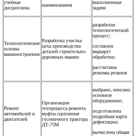
учебная
выполненные
наименования
дисциплина
задачи
разработан
технологический
процесс;
Разработка участка
Технологические
цеха производства
составлен
основы
деталей строительно-
маршрут
машиностроения
дорожных машин
обработки;
рассчитаны
режимы резания
выбрано, описано
основное
оборудование;
Организация
Ремонт
техпроцесса ремонта
подготовлена
автомобилей и
муфты сцепления
подробная карта
двигателей
гусеничного трактора
дефектации;
ДТ-75М
вычислена общая