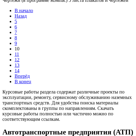
Чертежи (в программе Компас) 5 листа плакатов и чертежей
В начало
Назад
5
6
7
8
9
10
11
12
13
14
Вперёд
В конец
Курсовые работы раздела содержат различные проекты по
эксплуатации, ремонту, сервисному обслуживанию наземных
транспортных средств. Для удобства поиска материалы
скомплектованы в группы по направлениям. Скачать
курсовые работы полностью или частично можно по
соответствующим ссылкам.
Автотранспортные предприятия (АТП)