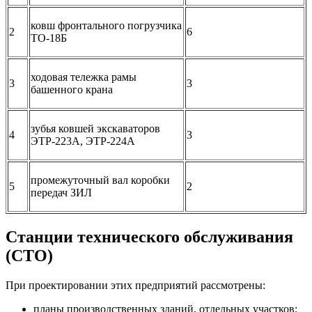
ковш фронтального погрузчика
2
6
ТО-18Б
ходовая тележка рамы
3
3
башенного крана
зубья ковшей экскаваторов
4
3
ЭТР-223А, ЭТР-224А
промежуточный вал коробки
5
2
передач ЗИЛ
Станции технического обслуживания
(СТО)
При проектировании этих предприятий рассмотрены:
планы производственных зданий, отдельных участков;