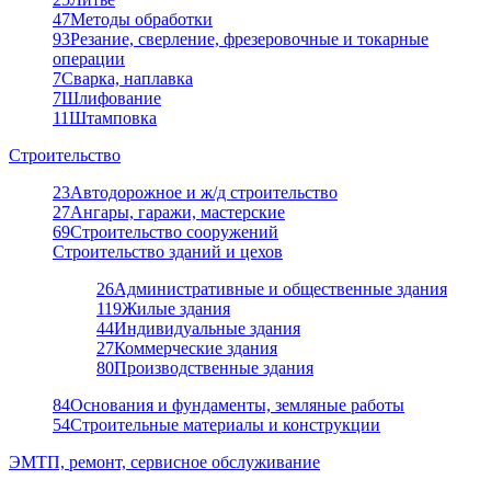
47
Методы обработки
93
Резание, сверление, фрезеровочные и токарные
операции
7
Сварка, наплавка
7
Шлифование
11
Штамповка
Строительство
23
Автодорожное и ж/д строительство
27
Ангары, гаражи, мастерские
69
Строительство сооружений
Строительство зданий и цехов
26
Административные и общественные здания
119
Жилые здания
44
Индивидуальные здания
27
Коммерческие здания
80
Производственные здания
84
Основания и фундаменты, земляные работы
54
Строительные материалы и конструкции
ЭМТП, ремонт, сервисное обслуживание