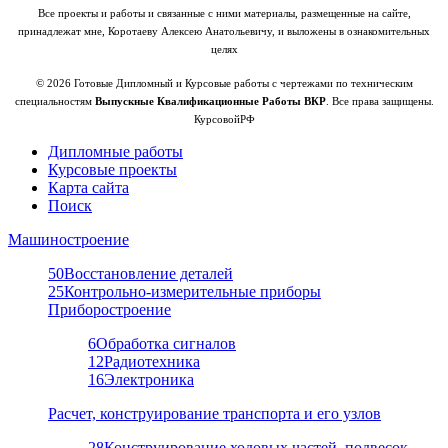
Все проекты и работы и связанные с ними материалы, размещенные на сайте,
принадлежат мне, Коротаеву Алексею Анатольевичу, и выложены в ознакомительных
целях
© 2026 Готовые Дипломный и Курсовые работы с чертежами по техническим
специальностям
Выпускные Квалификационные Работы ВКР
. Все права защищены.
КурсовойРФ
Дипломные работы
Курсовые проекты
Карта сайта
Поиск
Машиностроение
50
Восстановление деталей
25
Контрольно-измерительные приборы
Приборостроение
6
Обработка сигналов
12
Радиотехника
16
Электроника
Расчет, конструирование транспорта и его узлов
28
Конструирование ходовых частей, подвесок,