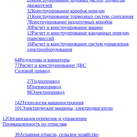
движителей
32
Конструирование коробок передач
21
Конструирование тормозных систем, сцепления
7
Конструирование раздаточных коробок
30
Расчет и конструирование машин
12
Расчет и конструирование карданных передач,
трансмиссий
16
Расчет и конструирование систем управления,
электрооборудования
64
Редукторы и вариаторы
77
Расчет и конструирование ДВС
Силовой привод
27
Гидропривод
6
Пневмопривод
98
Электропривод
142
Технология машиностроения
101
Электрические машины, электродвигатели
12
Организация перевозок и управление
Промышленность по отраслям
39
Аграрная отрасль, сельское хозяйство