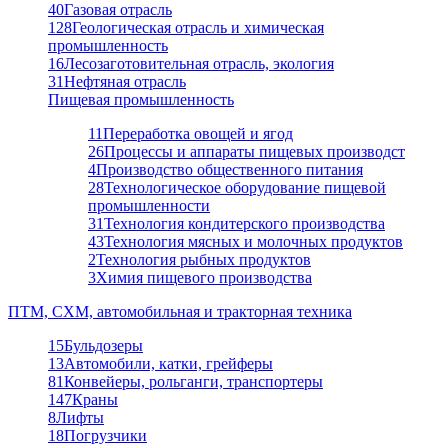
40
Газовая отрасль
128
Геологическая отрасль и химическая
промышленность
16
Лесозаготовительная отрасль, экология
31
Нефтяная отрасль
Пищевая промышленность
11
Переработка овощей и ягод
26
Процессы и аппараты пищевых производст
4
Производство общественного питания
28
Технологическое оборудование пищевой
промышленности
31
Технология кондитерского производства
43
Технология мясных и молочных продуктов
2
Технология рыбных продуктов
3
Химия пищевого производства
ПТМ, СХМ, автомобильная и тракторная техника
15
Бульдозеры
13
Автомобили, катки, грейферы
81
Конвейеры, рольганги, транспортеры
147
Краны
8
Лифты
18
Погрузчики