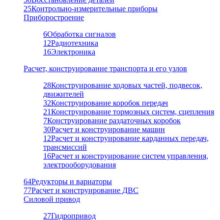
25
Контрольно-измерительные приборы
Приборостроение
6
Обработка сигналов
12
Радиотехника
16
Электроника
Расчет, конструирование транспорта и его узлов
28
Конструирование ходовых частей, подвесок,
движителей
32
Конструирование коробок передач
21
Конструирование тормозных систем, сцепления
7
Конструирование раздаточных коробок
30
Расчет и конструирование машин
12
Расчет и конструирование карданных передач,
трансмиссий
16
Расчет и конструирование систем управления,
электрооборудования
64
Редукторы и вариаторы
77
Расчет и конструирование ДВС
Силовой привод
27
Гидропривод