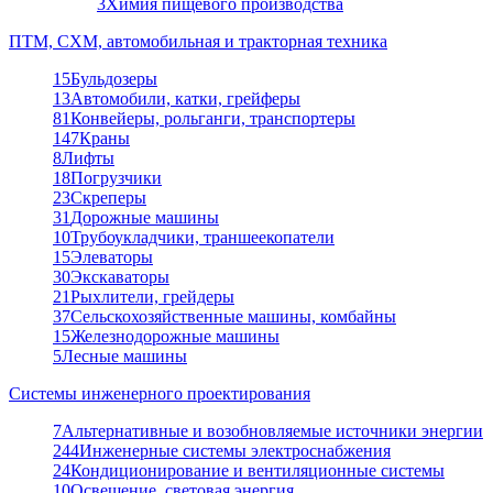
3
Химия пищевого производства
ПТМ, СХМ, автомобильная и тракторная техника
15
Бульдозеры
13
Автомобили, катки, грейферы
81
Конвейеры, рольганги, транспортеры
147
Краны
8
Лифты
18
Погрузчики
23
Скреперы
31
Дорожные машины
10
Трубоукладчики, траншеекопатели
15
Элеваторы
30
Экскаваторы
21
Рыхлители, грейдеры
37
Сельскохозяйственные машины, комбайны
15
Железнодорожные машины
5
Лесные машины
Системы инженерного проектирования
7
Альтернативные и возобновляемые источники энергии
244
Инженерные системы электроснабжения
24
Кондиционирование и вентиляционные системы
10
Освещение, световая энергия