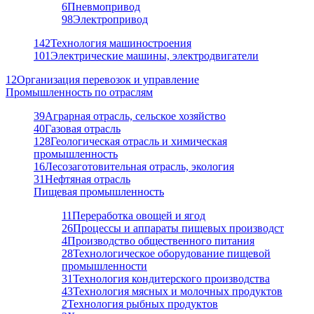
6
Пневмопривод
98
Электропривод
142
Технология машиностроения
101
Электрические машины, электродвигатели
12
Организация перевозок и управление
Промышленность по отраслям
39
Аграрная отрасль, сельское хозяйство
40
Газовая отрасль
128
Геологическая отрасль и химическая
промышленность
16
Лесозаготовительная отрасль, экология
31
Нефтяная отрасль
Пищевая промышленность
11
Переработка овощей и ягод
26
Процессы и аппараты пищевых производст
4
Производство общественного питания
28
Технологическое оборудование пищевой
промышленности
31
Технология кондитерского производства
43
Технология мясных и молочных продуктов
2
Технология рыбных продуктов