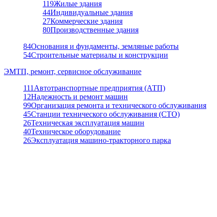
119
Жилые здания
44
Индивидуальные здания
27
Коммерческие здания
80
Производственные здания
84
Основания и фундаменты, земляные работы
54
Строительные материалы и конструкции
ЭМТП, ремонт, сервисное обслуживание
111
Автотранспортные предприятия (АТП)
12
Надежность и ремонт машин
99
Организация ремонта и технического обслуживания
45
Станции технического обслуживания (СТО)
26
Техническая эксплуатация машин
40
Техническое оборудование
26
Эксплуатация машино-тракторного парка