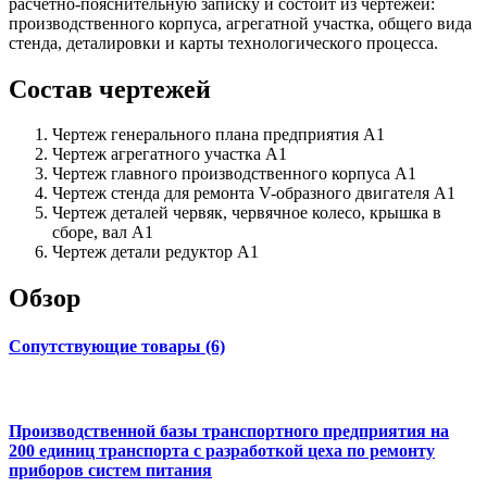
расчетно-пояснительную записку и состоит из чертежей:
производственного корпуса, агрегатной участка, общего вида
стенда, деталировки и карты технологического процесса.
Состав чертежей
Чертеж генерального плана предприятия А1
Чертеж агрегатного участка А1
Чертеж главного производственного корпуса А1
Чертеж стенда для ремонта V-образного двигателя А1
Чертеж деталей червяк, червячное колесо, крышка в
сборе, вал А1
Чертеж детали редуктор А1
Обзор
Сопутствующие товары (6)
Производственной базы транспортного предприятия на
200 единиц транспорта с разработкой цеха по ремонту
приборов систем питания