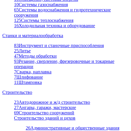
10
Системы газоснабжения
65
Системы водоснабжения и гидротехнические
сооружения
125
Системы теплоснабжения
16
Холодильная техника и оборудование
Станки и материалообработка
83
Инструмент и станочные приспособления
25
Литье
47
Методы обработки
93
Резание, сверление, фрезеровочные и токарные
операции
7
Сварка, наплавка
7
Шлифование
11
Штамповка
Строительство
23
Автодорожное и ж/д строительство
27
Ангары, гаражи, мастерские
69
Строительство сооружений
Строительство зданий и цехов
26
Административные и общественные здания