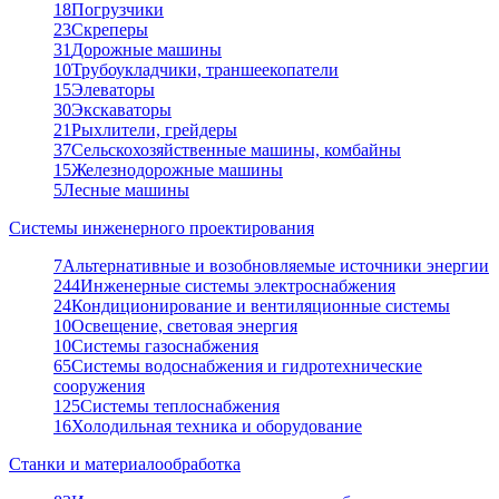
18
Погрузчики
23
Скреперы
31
Дорожные машины
10
Трубоукладчики, траншеекопатели
15
Элеваторы
30
Экскаваторы
21
Рыхлители, грейдеры
37
Сельскохозяйственные машины, комбайны
15
Железнодорожные машины
5
Лесные машины
Системы инженерного проектирования
7
Альтернативные и возобновляемые источники энергии
244
Инженерные системы электроснабжения
24
Кондиционирование и вентиляционные системы
10
Освещение, световая энергия
10
Системы газоснабжения
65
Системы водоснабжения и гидротехнические
сооружения
125
Системы теплоснабжения
16
Холодильная техника и оборудование
Станки и материалообработка