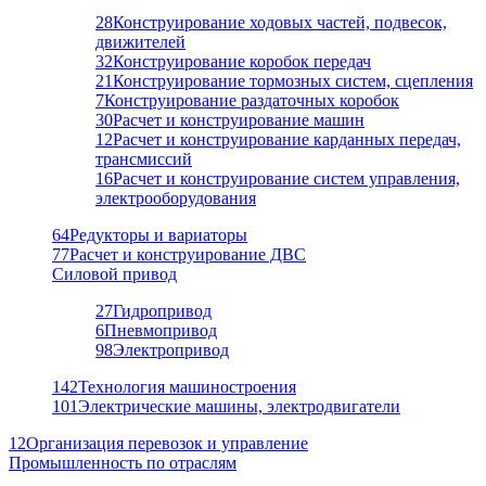
28
Конструирование ходовых частей, подвесок,
движителей
32
Конструирование коробок передач
21
Конструирование тормозных систем, сцепления
7
Конструирование раздаточных коробок
30
Расчет и конструирование машин
12
Расчет и конструирование карданных передач,
трансмиссий
16
Расчет и конструирование систем управления,
электрооборудования
64
Редукторы и вариаторы
77
Расчет и конструирование ДВС
Силовой привод
27
Гидропривод
6
Пневмопривод
98
Электропривод
142
Технология машиностроения
101
Электрические машины, электродвигатели
12
Организация перевозок и управление
Промышленность по отраслям