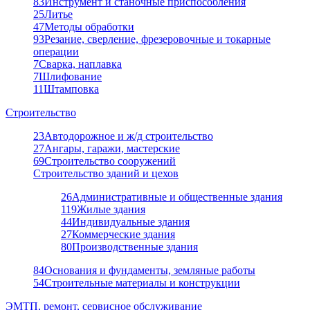
83
Инструмент и станочные приспособления
25
Литье
47
Методы обработки
93
Резание, сверление, фрезеровочные и токарные
операции
7
Сварка, наплавка
7
Шлифование
11
Штамповка
Строительство
23
Автодорожное и ж/д строительство
27
Ангары, гаражи, мастерские
69
Строительство сооружений
Строительство зданий и цехов
26
Административные и общественные здания
119
Жилые здания
44
Индивидуальные здания
27
Коммерческие здания
80
Производственные здания
84
Основания и фундаменты, земляные работы
54
Строительные материалы и конструкции
ЭМТП, ремонт, сервисное обслуживание