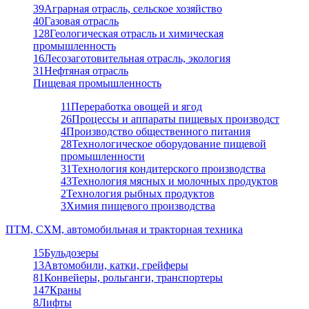
39
Аграрная отрасль, сельское хозяйство
40
Газовая отрасль
128
Геологическая отрасль и химическая
промышленность
16
Лесозаготовительная отрасль, экология
31
Нефтяная отрасль
Пищевая промышленность
11
Переработка овощей и ягод
26
Процессы и аппараты пищевых производст
4
Производство общественного питания
28
Технологическое оборудование пищевой
промышленности
31
Технология кондитерского производства
43
Технология мясных и молочных продуктов
2
Технология рыбных продуктов
3
Химия пищевого производства
ПТМ, СХМ, автомобильная и тракторная техника
15
Бульдозеры
13
Автомобили, катки, грейферы
81
Конвейеры, рольганги, транспортеры
147
Краны
8
Лифты