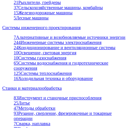
21
Рыхлители, грейдеры
37
Сельскохозяйственные машины, комбайны
15
Железнодорожные машины
5
Лесные машины
Системы инженерного проектирования
7
Альтернативные и возобновляемые источники энергии
244
Инженерные системы электроснабжения
24
Кондиционирование и вентиляционные системы
10
Освещение, световая энергия
10
Системы газоснабжения
65
Системы водоснабжения и гидротехнические
сооружения
125
Системы теплоснабжения
16
Холодильная техника и оборудование
Станки и материалообработка
83
Инструмент и станочные приспособления
25
Литье
47
Методы обработки
93
Резание, сверление, фрезеровочные и токарные
операции
7
Сварка, наплавка