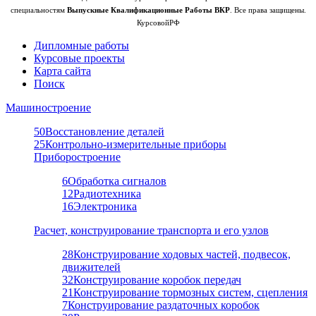
специальностям
Выпускные Квалификационные Работы ВКР
. Все права защищены.
КурсовойРФ
Дипломные работы
Курсовые проекты
Карта сайта
Поиск
Машиностроение
50
Восстановление деталей
25
Контрольно-измерительные приборы
Приборостроение
6
Обработка сигналов
12
Радиотехника
16
Электроника
Расчет, конструирование транспорта и его узлов
28
Конструирование ходовых частей, подвесок,
движителей
32
Конструирование коробок передач
21
Конструирование тормозных систем, сцепления
7
Конструирование раздаточных коробок