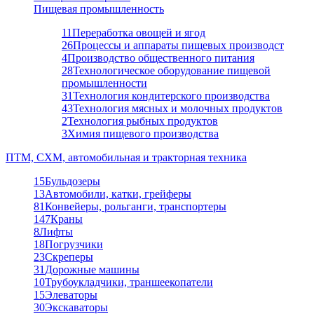
Пищевая промышленность
11
Переработка овощей и ягод
26
Процессы и аппараты пищевых производст
4
Производство общественного питания
28
Технологическое оборудование пищевой
промышленности
31
Технология кондитерского производства
43
Технология мясных и молочных продуктов
2
Технология рыбных продуктов
3
Химия пищевого производства
ПТМ, СХМ, автомобильная и тракторная техника
15
Бульдозеры
13
Автомобили, катки, грейферы
81
Конвейеры, рольганги, транспортеры
147
Краны
8
Лифты
18
Погрузчики
23
Скреперы
31
Дорожные машины
10
Трубоукладчики, траншеекопатели
15
Элеваторы
30
Экскаваторы