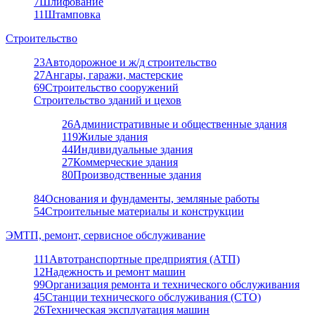
7
Шлифование
11
Штамповка
Строительство
23
Автодорожное и ж/д строительство
27
Ангары, гаражи, мастерские
69
Строительство сооружений
Строительство зданий и цехов
26
Административные и общественные здания
119
Жилые здания
44
Индивидуальные здания
27
Коммерческие здания
80
Производственные здания
84
Основания и фундаменты, земляные работы
54
Строительные материалы и конструкции
ЭМТП, ремонт, сервисное обслуживание
111
Автотранспортные предприятия (АТП)
12
Надежность и ремонт машин
99
Организация ремонта и технического обслуживания
45
Станции технического обслуживания (СТО)
26
Техническая эксплуатация машин