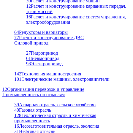
30
Расчет и конструирование машин
12
Расчет и конструирование карданных передач,
трансмиссий
16
Расчет и конструирование систем управления,
электрооборудования
64
Редукторы и вариаторы
77
Расчет и конструирование ДВС
Силовой привод
27
Гидропривод
6
Пневмопривод
98
Электропривод
142
Технология машиностроения
101
Электрические машины, электродвигатели
12
Организация перевозок и управление
Промышленность по отраслям
39
Аграрная отрасль, сельское хозяйство
40
Газовая отрасль
128
Геологическая отрасль и химическая
промышленность
16
Лесозаготовительная отрасль, экология
31
Нефтяная отрасль