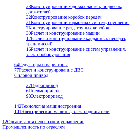
28
Конструирование ходовых частей, подвесок,
движителей
32
Конструирование коробок передач
21
Конструирование тормозных систем, сцепления
7
Конструирование раздаточных коробок
30
Расчет и конструирование машин
12
Расчет и конструирование карданных передач,
трансмиссий
16
Расчет и конструирование систем управления,
электрооборудования
64
Редукторы и вариаторы
77
Расчет и конструирование ДВС
Силовой привод
27
Гидропривод
6
Пневмопривод
98
Электропривод
142
Технология машиностроения
101
Электрические машины, электродвигатели
12
Организация перевозок и управление
Промышленность по отраслям