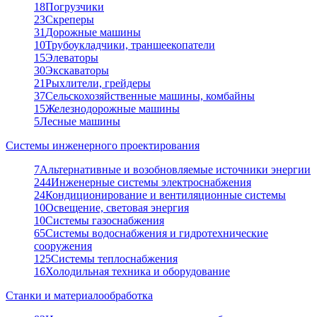
18
Погрузчики
23
Скреперы
31
Дорожные машины
10
Трубоукладчики, траншеекопатели
15
Элеваторы
30
Экскаваторы
21
Рыхлители, грейдеры
37
Сельскохозяйственные машины, комбайны
15
Железнодорожные машины
5
Лесные машины
Системы инженерного проектирования
7
Альтернативные и возобновляемые источники энергии
244
Инженерные системы электроснабжения
24
Кондиционирование и вентиляционные системы
10
Освещение, световая энергия
10
Системы газоснабжения
65
Системы водоснабжения и гидротехнические
сооружения
125
Системы теплоснабжения
16
Холодильная техника и оборудование
Станки и материалообработка