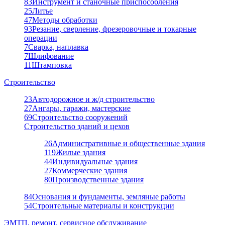
83
Инструмент и станочные приспособления
25
Литье
47
Методы обработки
93
Резание, сверление, фрезеровочные и токарные
операции
7
Сварка, наплавка
7
Шлифование
11
Штамповка
Строительство
23
Автодорожное и ж/д строительство
27
Ангары, гаражи, мастерские
69
Строительство сооружений
Строительство зданий и цехов
26
Административные и общественные здания
119
Жилые здания
44
Индивидуальные здания
27
Коммерческие здания
80
Производственные здания
84
Основания и фундаменты, земляные работы
54
Строительные материалы и конструкции
ЭМТП, ремонт, сервисное обслуживание