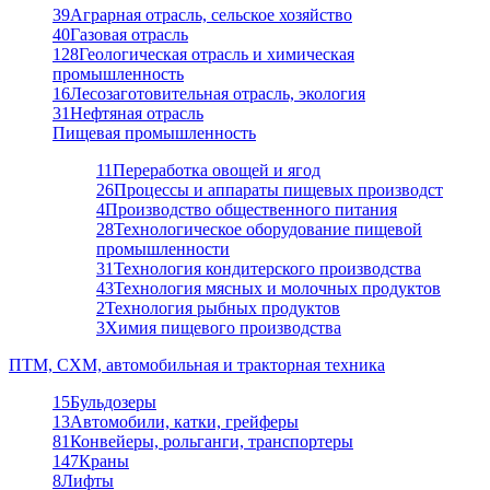
39
Аграрная отрасль, сельское хозяйство
40
Газовая отрасль
128
Геологическая отрасль и химическая
промышленность
16
Лесозаготовительная отрасль, экология
31
Нефтяная отрасль
Пищевая промышленность
11
Переработка овощей и ягод
26
Процессы и аппараты пищевых производст
4
Производство общественного питания
28
Технологическое оборудование пищевой
промышленности
31
Технология кондитерского производства
43
Технология мясных и молочных продуктов
2
Технология рыбных продуктов
3
Химия пищевого производства
ПТМ, СХМ, автомобильная и тракторная техника
15
Бульдозеры
13
Автомобили, катки, грейферы
81
Конвейеры, рольганги, транспортеры
147
Краны
8
Лифты