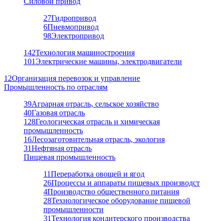
Силовой привод
27
Гидропривод
6
Пневмопривод
98
Электропривод
142
Технология машиностроения
101
Электрические машины, электродвигатели
12
Организация перевозок и управление
Промышленность по отраслям
39
Аграрная отрасль, сельское хозяйство
40
Газовая отрасль
128
Геологическая отрасль и химическая
промышленность
16
Лесозаготовительная отрасль, экология
31
Нефтяная отрасль
Пищевая промышленность
11
Переработка овощей и ягод
26
Процессы и аппараты пищевых производст
4
Производство общественного питания
28
Технологическое оборудование пищевой
промышленности
31
Технология кондитерского производства