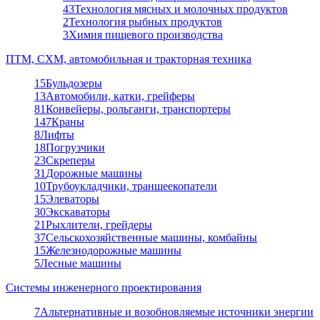
43
Технология мясных и молочных продуктов
2
Технология рыбных продуктов
3
Химия пищевого производства
ПТМ, СХМ, автомобильная и тракторная техника
15
Бульдозеры
13
Автомобили, катки, грейферы
81
Конвейеры, рольганги, транспортеры
147
Краны
8
Лифты
18
Погрузчики
23
Скреперы
31
Дорожные машины
10
Трубоукладчики, траншеекопатели
15
Элеваторы
30
Экскаваторы
21
Рыхлители, грейдеры
37
Сельскохозяйственные машины, комбайны
15
Железнодорожные машины
5
Лесные машины
Системы инженерного проектирования
7
Альтернативные и возобновляемые источники энергии