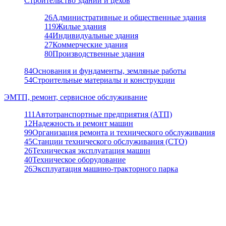
Строительство зданий и цехов
26
Административные и общественные здания
119
Жилые здания
44
Индивидуальные здания
27
Коммерческие здания
80
Производственные здания
84
Основания и фундаменты, земляные работы
54
Строительные материалы и конструкции
ЭМТП, ремонт, сервисное обслуживание
111
Автотранспортные предприятия (АТП)
12
Надежность и ремонт машин
99
Организация ремонта и технического обслуживания
45
Станции технического обслуживания (СТО)
26
Техническая эксплуатация машин
40
Техническое оборудование
26
Эксплуатация машино-тракторного парка