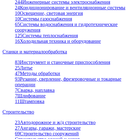
244
Инженерные системы электроснабжения
24
Кондиционирование и вентиляционные системы
10
Освещение, световая энергия
10
Системы газоснабжения
65
Системы водоснабжения и гидротехнические
сооружения
125
Системы теплоснабжения
16
Холодильная техника и оборудование
Станки и материалообработка
83
Инструмент и станочные приспособления
25
Литье
47
Методы обработки
93
Резание, сверление, фрезеровочные и токарные
операции
7
Сварка, наплавка
7
Шлифование
11
Штамповка
Строительство
23
Автодорожное и ж/д строительство
27
Ангары, гаражи, мастерские
69
Строительство сооружений