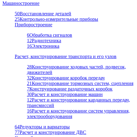
Машиностроение
50
Восстановление деталей
25
Контрольно-измерительные приборы
Приборостроение
6
Обработка сигналов
12
Радиотехника
16
Электроника
Расчет, конструирование транспорта и его узлов
28
Конструирование ходовых частей, подвесок,
движителей
32
Конструирование коробок передач
21
Конструирование тормозных систем, сцепления
7
Конструирование раздаточных коробок
30
Расчет и конструирование машин
12
Расчет и конструирование карданных передач,
трансмиссий
16
Расчет и конструирование систем управления,
электрооборудования
64
Редукторы и вариаторы
77
Расчет и конструирование ДВС