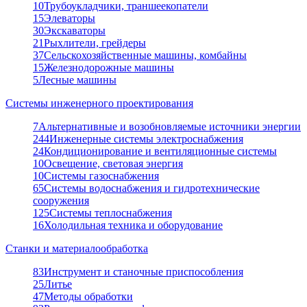
10
Трубоукладчики, траншеекопатели
15
Элеваторы
30
Экскаваторы
21
Рыхлители, грейдеры
37
Сельскохозяйственные машины, комбайны
15
Железнодорожные машины
5
Лесные машины
Системы инженерного проектирования
7
Альтернативные и возобновляемые источники энергии
244
Инженерные системы электроснабжения
24
Кондиционирование и вентиляционные системы
10
Освещение, световая энергия
10
Системы газоснабжения
65
Системы водоснабжения и гидротехнические
сооружения
125
Системы теплоснабжения
16
Холодильная техника и оборудование
Станки и материалообработка
83
Инструмент и станочные приспособления
25
Литье
47
Методы обработки