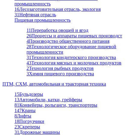
промышленность
16
Лесозаготовительная отрасль, экология
31
Нефтяная отрасль
Пищевая промышленность
11
Переработка овощей и ягод
26
Процессы и аппараты пищевых производст
4
Производство общественного питания
28
Технологическое оборудование пищевой
промышленности
31
Технология кондитерского производства
43
Технология мясных и молочных продуктов
2
Технология рыбных продуктов
3
Химия пищевого производства
ПТМ, СХМ, автомобильная и тракторная техника
15
Бульдозеры
13
Автомобили, катки, грейферы
81
Конвейеры, рольганги, транспортеры
147
Краны
8
Лифты
18
Погрузчики
23
Скреперы
31
Дорожные машины