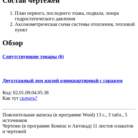
Состав чертежей
План первого, последнего этажа, подвала, эпюра
гидростатического давления
Аксонометрическая схема системы отопления, тепловой
пункт
Обзор
Сопутствующие товары (6)
Двухэтажный дом жилой одноквартирный с гаражом
Код:
02.01.09.04.05.38
Как тут
скачать?
Пояснительная записка (в программе Word) 13 с., 3 табл., 5
источников
Чертежи (в программе Компас и Автокад) 11 листов плакатов
и чертежей