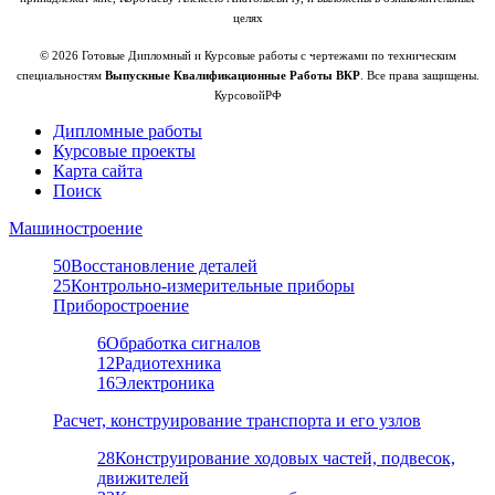
целях
© 2026 Готовые Дипломный и Курсовые работы с чертежами по техническим
специальностям
Выпускные Квалификационные Работы ВКР
. Все права защищены.
КурсовойРФ
Дипломные работы
Курсовые проекты
Карта сайта
Поиск
Машиностроение
50
Восстановление деталей
25
Контрольно-измерительные приборы
Приборостроение
6
Обработка сигналов
12
Радиотехника
16
Электроника
Расчет, конструирование транспорта и его узлов
28
Конструирование ходовых частей, подвесок,
движителей