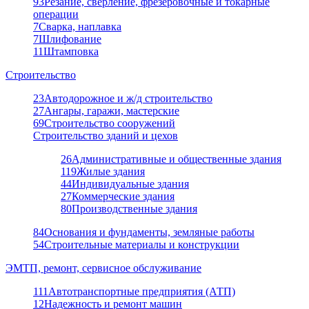
93
Резание, сверление, фрезеровочные и токарные
операции
7
Сварка, наплавка
7
Шлифование
11
Штамповка
Строительство
23
Автодорожное и ж/д строительство
27
Ангары, гаражи, мастерские
69
Строительство сооружений
Строительство зданий и цехов
26
Административные и общественные здания
119
Жилые здания
44
Индивидуальные здания
27
Коммерческие здания
80
Производственные здания
84
Основания и фундаменты, земляные работы
54
Строительные материалы и конструкции
ЭМТП, ремонт, сервисное обслуживание
111
Автотранспортные предприятия (АТП)
12
Надежность и ремонт машин