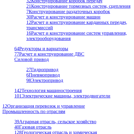
32
Конструирование коробок передач
21
Конструирование тормозных систем, сцепления
7
Конструирование раздаточных коробок
30
Расчет и конструирование машин
12
Расчет и конструирование карданных передач,
трансмиссий
16
Расчет и конструирование систем управления,
электрооборудования
64
Редукторы и вариаторы
77
Расчет и конструирование ДВС
Силовой привод
27
Гидропривод
6
Пневмопривод
98
Электропривод
142
Технология машиностроения
101
Электрические машины, электродвигатели
12
Организация перевозок и управление
Промышленность по отраслям
39
Аграрная отрасль, сельское хозяйство
40
Газовая отрасль
128
Геологическая отрасль и химическая