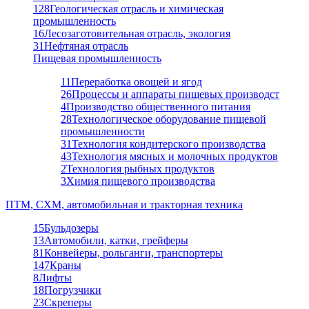
128
Геологическая отрасль и химическая
промышленность
16
Лесозаготовительная отрасль, экология
31
Нефтяная отрасль
Пищевая промышленность
11
Переработка овощей и ягод
26
Процессы и аппараты пищевых производст
4
Производство общественного питания
28
Технологическое оборудование пищевой
промышленности
31
Технология кондитерского производства
43
Технология мясных и молочных продуктов
2
Технология рыбных продуктов
3
Химия пищевого производства
ПТМ, СХМ, автомобильная и тракторная техника
15
Бульдозеры
13
Автомобили, катки, грейферы
81
Конвейеры, рольганги, транспортеры
147
Краны
8
Лифты
18
Погрузчики
23
Скреперы