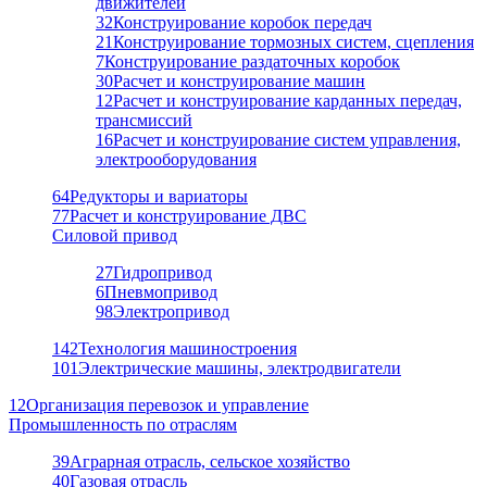
движителей
32
Конструирование коробок передач
21
Конструирование тормозных систем, сцепления
7
Конструирование раздаточных коробок
30
Расчет и конструирование машин
12
Расчет и конструирование карданных передач,
трансмиссий
16
Расчет и конструирование систем управления,
электрооборудования
64
Редукторы и вариаторы
77
Расчет и конструирование ДВС
Силовой привод
27
Гидропривод
6
Пневмопривод
98
Электропривод
142
Технология машиностроения
101
Электрические машины, электродвигатели
12
Организация перевозок и управление
Промышленность по отраслям
39
Аграрная отрасль, сельское хозяйство
40
Газовая отрасль