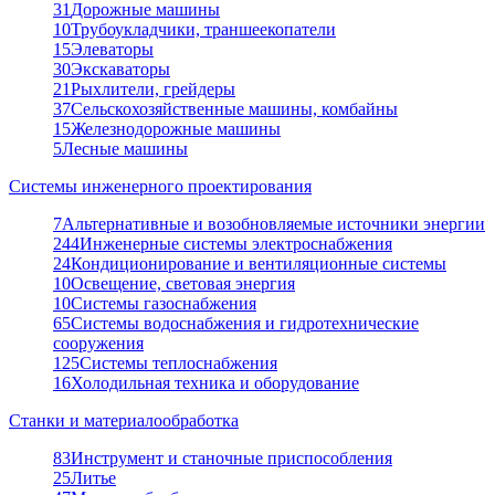
31
Дорожные машины
10
Трубоукладчики, траншеекопатели
15
Элеваторы
30
Экскаваторы
21
Рыхлители, грейдеры
37
Сельскохозяйственные машины, комбайны
15
Железнодорожные машины
5
Лесные машины
Системы инженерного проектирования
7
Альтернативные и возобновляемые источники энергии
244
Инженерные системы электроснабжения
24
Кондиционирование и вентиляционные системы
10
Освещение, световая энергия
10
Системы газоснабжения
65
Системы водоснабжения и гидротехнические
сооружения
125
Системы теплоснабжения
16
Холодильная техника и оборудование
Станки и материалообработка
83
Инструмент и станочные приспособления
25
Литье