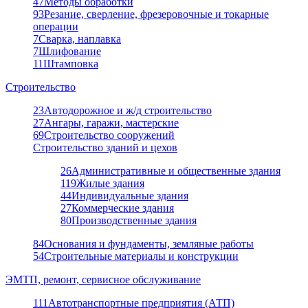
47
Методы обработки
93
Резание, сверление, фрезеровочные и токарные
операции
7
Сварка, наплавка
7
Шлифование
11
Штамповка
Строительство
23
Автодорожное и ж/д строительство
27
Ангары, гаражи, мастерские
69
Строительство сооружений
Строительство зданий и цехов
26
Административные и общественные здания
119
Жилые здания
44
Индивидуальные здания
27
Коммерческие здания
80
Производственные здания
84
Основания и фундаменты, земляные работы
54
Строительные материалы и конструкции
ЭМТП, ремонт, сервисное обслуживание
111
Автотранспортные предприятия (АТП)