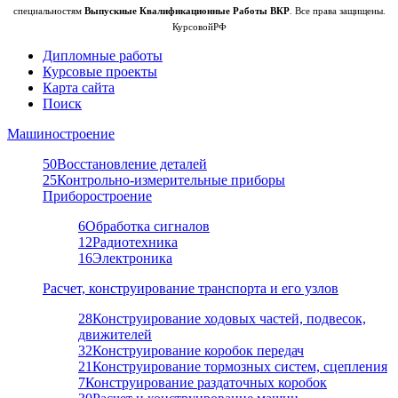
специальностям
Выпускные Квалификационные Работы ВКР
. Все права защищены.
КурсовойРФ
Дипломные работы
Курсовые проекты
Карта сайта
Поиск
Машиностроение
50
Восстановление деталей
25
Контрольно-измерительные приборы
Приборостроение
6
Обработка сигналов
12
Радиотехника
16
Электроника
Расчет, конструирование транспорта и его узлов
28
Конструирование ходовых частей, подвесок,
движителей
32
Конструирование коробок передач
21
Конструирование тормозных систем, сцепления
7
Конструирование раздаточных коробок