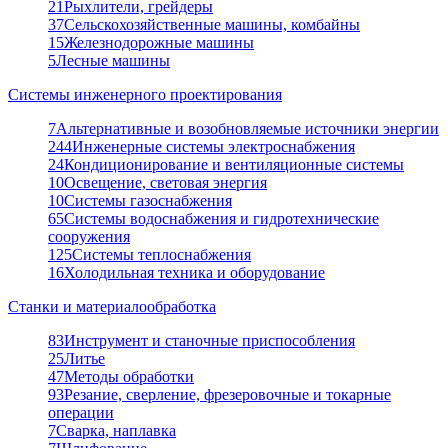
21
Рыхлители, грейдеры
37
Сельскохозяйственные машины, комбайны
15
Железнодорожные машины
5
Лесные машины
Системы инженерного проектирования
7
Альтернативные и возобновляемые источники энергии
244
Инженерные системы электроснабжения
24
Кондиционирование и вентиляционные системы
10
Освещение, световая энергия
10
Системы газоснабжения
65
Системы водоснабжения и гидротехнические
сооружения
125
Системы теплоснабжения
16
Холодильная техника и оборудование
Станки и материалообработка
83
Инструмент и станочные приспособления
25
Литье
47
Методы обработки
93
Резание, сверление, фрезеровочные и токарные
операции
7
Сварка, наплавка