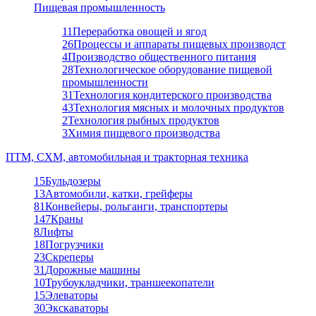
Пищевая промышленность
11
Переработка овощей и ягод
26
Процессы и аппараты пищевых производст
4
Производство общественного питания
28
Технологическое оборудование пищевой
промышленности
31
Технология кондитерского производства
43
Технология мясных и молочных продуктов
2
Технология рыбных продуктов
3
Химия пищевого производства
ПТМ, СХМ, автомобильная и тракторная техника
15
Бульдозеры
13
Автомобили, катки, грейферы
81
Конвейеры, рольганги, транспортеры
147
Краны
8
Лифты
18
Погрузчики
23
Скреперы
31
Дорожные машины
10
Трубоукладчики, траншеекопатели
15
Элеваторы
30
Экскаваторы