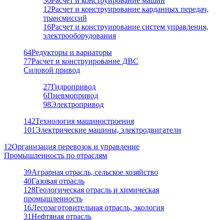
30
Расчет и конструирование машин
12
Расчет и конструирование карданных передач,
трансмиссий
16
Расчет и конструирование систем управления,
электрооборудования
64
Редукторы и вариаторы
77
Расчет и конструирование ДВС
Силовой привод
27
Гидропривод
6
Пневмопривод
98
Электропривод
142
Технология машиностроения
101
Электрические машины, электродвигатели
12
Организация перевозок и управление
Промышленность по отраслям
39
Аграрная отрасль, сельское хозяйство
40
Газовая отрасль
128
Геологическая отрасль и химическая
промышленность
16
Лесозаготовительная отрасль, экология
31
Нефтяная отрасль