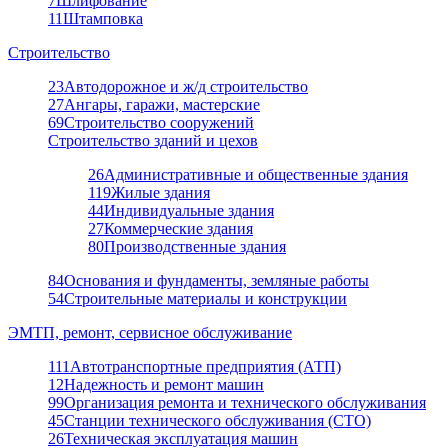
7
Шлифование
11
Штамповка
Строительство
23
Автодорожное и ж/д строительство
27
Ангары, гаражи, мастерские
69
Строительство сооружений
Строительство зданий и цехов
26
Административные и общественные здания
119
Жилые здания
44
Индивидуальные здания
27
Коммерческие здания
80
Производственные здания
84
Основания и фундаменты, земляные работы
54
Строительные материалы и конструкции
ЭМТП, ремонт, сервисное обслуживание
111
Автотранспортные предприятия (АТП)
12
Надежность и ремонт машин
99
Организация ремонта и технического обслуживания
45
Станции технического обслуживания (СТО)
26
Техническая эксплуатация машин