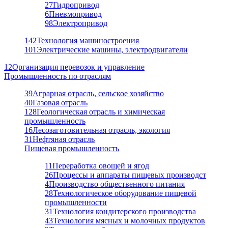
27
Гидропривод
6
Пневмопривод
98
Электропривод
142
Технология машиностроения
101
Электрические машины, электродвигатели
12
Организация перевозок и управление
Промышленность по отраслям
39
Аграрная отрасль, сельское хозяйство
40
Газовая отрасль
128
Геологическая отрасль и химическая
промышленность
16
Лесозаготовительная отрасль, экология
31
Нефтяная отрасль
Пищевая промышленность
11
Переработка овощей и ягод
26
Процессы и аппараты пищевых производст
4
Производство общественного питания
28
Технологическое оборудование пищевой
промышленности
31
Технология кондитерского производства
43
Технология мясных и молочных продуктов