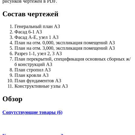
рисунков чертежей в PDF.
Состав чертежей
Генеральный план А3
Фасад 6-1 А3
Фасад А-Е, узел 1 А3
План на отм. 0,000, экспликация помещений А3
План на отм. 3,000, экспликация помещений А3
Разрез 1-1, узел 2, 3 А3
План перекрытий, спецификация основных сборных ж/
б конструкций А3
План стропил А3
План кровли А3
План фундаментов А3
Конструктивные узлы А3
Обзор
Сопутствующие товары (6)