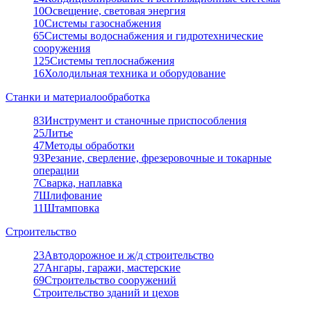
10
Освещение, световая энергия
10
Системы газоснабжения
65
Системы водоснабжения и гидротехнические
сооружения
125
Системы теплоснабжения
16
Холодильная техника и оборудование
Станки и материалообработка
83
Инструмент и станочные приспособления
25
Литье
47
Методы обработки
93
Резание, сверление, фрезеровочные и токарные
операции
7
Сварка, наплавка
7
Шлифование
11
Штамповка
Строительство
23
Автодорожное и ж/д строительство
27
Ангары, гаражи, мастерские
69
Строительство сооружений
Строительство зданий и цехов