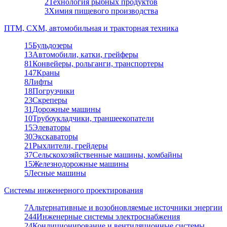
2
Технология рыбных продуктов
3
Химия пищевого производства
ПТМ, СХМ, автомобильная и тракторная техника
15
Бульдозеры
13
Автомобили, катки, грейферы
81
Конвейеры, рольганги, транспортеры
147
Краны
8
Лифты
18
Погрузчики
23
Скреперы
31
Дорожные машины
10
Трубоукладчики, траншеекопатели
15
Элеваторы
30
Экскаваторы
21
Рыхлители, грейдеры
37
Сельскохозяйственные машины, комбайны
15
Железнодорожные машины
5
Лесные машины
Системы инженерного проектирования
7
Альтернативные и возобновляемые источники энергии
244
Инженерные системы электроснабжения
24
Кондиционирование и вентиляционные системы