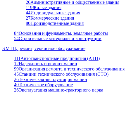
26
Административные и общественные здания
119
Жилые здания
44
Индивидуальные здания
27
Коммерческие здания
80
Производственные здания
84
Основания и фундаменты, земляные работы
54
Строительные материалы и конструкции
ЭМТП, ремонт, сервисное обслуживание
111
Автотранспортные предприятия (АТП)
12
Надежность и ремонт машин
99
Организация ремонта и технического обслуживания
45
Станции технического обслуживания (СТО)
26
Техническая эксплуатация машин
40
Техническое оборудование
26
Эксплуатация машино-тракторного парка