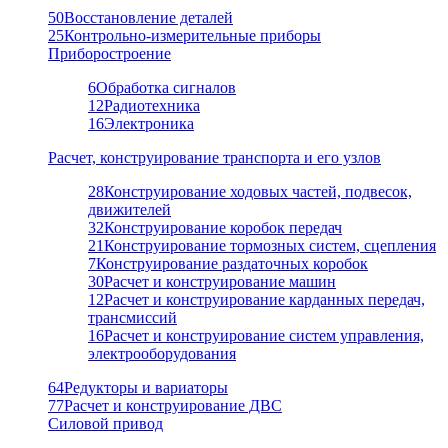
50
Восстановление деталей
25
Контрольно-измерительные приборы
Приборостроение
6
Обработка сигналов
12
Радиотехника
16
Электроника
Расчет, конструирование транспорта и его узлов
28
Конструирование ходовых частей, подвесок,
движителей
32
Конструирование коробок передач
21
Конструирование тормозных систем, сцепления
7
Конструирование раздаточных коробок
30
Расчет и конструирование машин
12
Расчет и конструирование карданных передач,
трансмиссий
16
Расчет и конструирование систем управления,
электрооборудования
64
Редукторы и вариаторы
77
Расчет и конструирование ДВС
Силовой привод