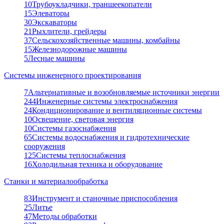
10
Трубоукладчики, траншеекопатели
15
Элеваторы
30
Экскаваторы
21
Рыхлители, грейдеры
37
Сельскохозяйственные машины, комбайны
15
Железнодорожные машины
5
Лесные машины
Системы инженерного проектирования
7
Альтернативные и возобновляемые источники энергии
244
Инженерные системы электроснабжения
24
Кондиционирование и вентиляционные системы
10
Освещение, световая энергия
10
Системы газоснабжения
65
Системы водоснабжения и гидротехнические
сооружения
125
Системы теплоснабжения
16
Холодильная техника и оборудование
Станки и материалообработка
83
Инструмент и станочные приспособления
25
Литье
47
Методы обработки