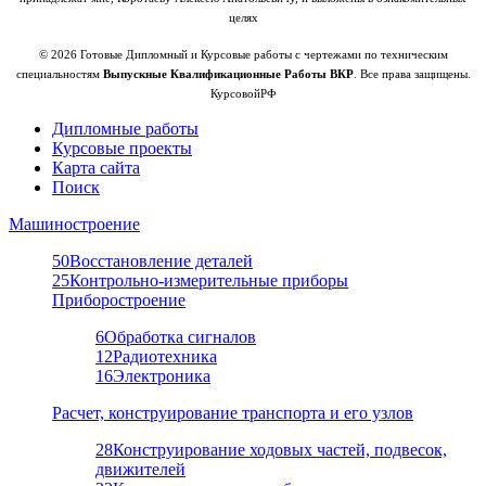
целях
© 2026 Готовые Дипломный и Курсовые работы с чертежами по техническим
специальностям
Выпускные Квалификационные Работы ВКР
. Все права защищены.
КурсовойРФ
Дипломные работы
Курсовые проекты
Карта сайта
Поиск
Машиностроение
50
Восстановление деталей
25
Контрольно-измерительные приборы
Приборостроение
6
Обработка сигналов
12
Радиотехника
16
Электроника
Расчет, конструирование транспорта и его узлов
28
Конструирование ходовых частей, подвесок,
движителей