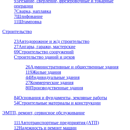
93
Резание, сверление, фрезеровочные и токарные
операции
7
Сварка, наплавка
7
Шлифование
11
Штамповка
Строительство
23
Автодорожное и ж/д строительство
27
Ангары, гаражи, мастерские
69
Строительство сооружений
Строительство зданий и цехов
26
Административные и общественные здания
119
Жилые здания
44
Индивидуальные здания
27
Коммерческие здания
80
Производственные здания
84
Основания и фундаменты, земляные работы
54
Строительные материалы и конструкции
ЭМТП, ремонт, сервисное обслуживание
111
Автотранспортные предприятия (АТП)
12
Надежность и ремонт машин