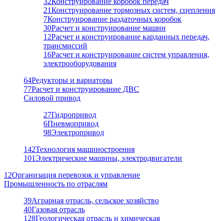
32
Конструирование коробок передач
21
Конструирование тормозных систем, сцепления
7
Конструирование раздаточных коробок
30
Расчет и конструирование машин
12
Расчет и конструирование карданных передач,
трансмиссий
16
Расчет и конструирование систем управления,
электрооборудования
64
Редукторы и вариаторы
77
Расчет и конструирование ДВС
Силовой привод
27
Гидропривод
6
Пневмопривод
98
Электропривод
142
Технология машиностроения
101
Электрические машины, электродвигатели
12
Организация перевозок и управление
Промышленность по отраслям
39
Аграрная отрасль, сельское хозяйство
40
Газовая отрасль
128
Геологическая отрасль и химическая