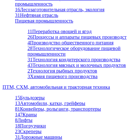
промышленность
16
Лесозаготовительная отрасль, экология
31
Нефтяная отрасль
Пищевая промышленность
11
Переработка овощей и ягод
26
Процессы и аппараты пищевых производст
4
Производство общественного питания
28
Технологическое оборудование пищевой
промышленности
31
Технология кондитерского производства
43
Технология мясных и молочных продуктов
2
Технология рыбных продуктов
3
Химия пищевого производства
ПТМ, СХМ, автомобильная и тракторная техника
15
Бульдозеры
13
Автомобили, катки, грейферы
81
Конвейеры, рольганги, транспортеры
147
Краны
8
Лифты
18
Погрузчики
23
Скреперы
31
Дорожные машины