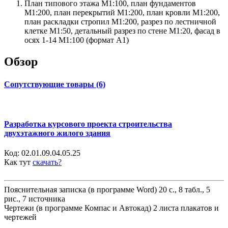
План типового этажа М1:100, план фундаментов
М1:200, план перекрытий М1:200, план кровли М1:200,
план раскладки стропил М1:200, разрез по лестничной
клетке М1:50, детальный разрез по стене М1:20, фасад в
осях 1-14 М1:100 (формат А1)
Обзор
Сопутствующие товары (6)
Разработка курсового проекта строительства
двухэтажного жилого здания
Код:
02.01.09.04.05.25
Как тут
скачать?
Пояснительная записка (в программе Word) 20 с., 8 табл., 5
рис., 7 источника
Чертежи (в программе Компас и Автокад) 2 листа плакатов и
чертежей