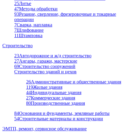
25
Литье
47
Методы обработки
93
Резание, сверление, фрезеровочные и токарные
операции
7
Сварка, наплавка
7
Шлифование
11
Штамповка
Строительство
23
Автодорожное и ж/д строительство
27
Ангары, гаражи, мастерские
69
Строительство сооружений
Строительство зданий и цехов
26
Административные и общественные здания
119
Жилые здания
44
Индивидуальные здания
27
Коммерческие здания
80
Производственные здания
84
Основания и фундаменты, земляные работы
54
Строительные материалы и конструкции
ЭМТП, ремонт, сервисное обслуживание