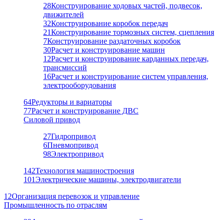
28
Конструирование ходовых частей, подвесок,
движителей
32
Конструирование коробок передач
21
Конструирование тормозных систем, сцепления
7
Конструирование раздаточных коробок
30
Расчет и конструирование машин
12
Расчет и конструирование карданных передач,
трансмиссий
16
Расчет и конструирование систем управления,
электрооборудования
64
Редукторы и вариаторы
77
Расчет и конструирование ДВС
Силовой привод
27
Гидропривод
6
Пневмопривод
98
Электропривод
142
Технология машиностроения
101
Электрические машины, электродвигатели
12
Организация перевозок и управление
Промышленность по отраслям