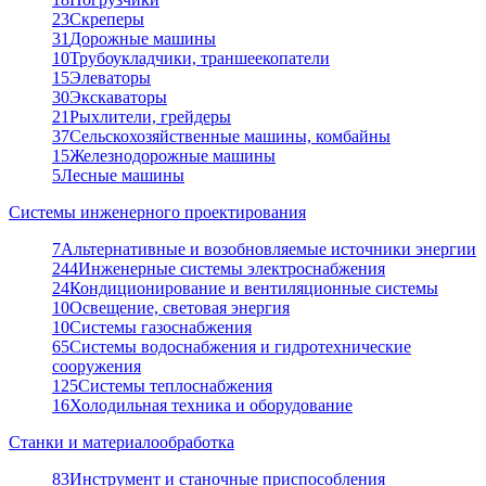
23
Скреперы
31
Дорожные машины
10
Трубоукладчики, траншеекопатели
15
Элеваторы
30
Экскаваторы
21
Рыхлители, грейдеры
37
Сельскохозяйственные машины, комбайны
15
Железнодорожные машины
5
Лесные машины
Системы инженерного проектирования
7
Альтернативные и возобновляемые источники энергии
244
Инженерные системы электроснабжения
24
Кондиционирование и вентиляционные системы
10
Освещение, световая энергия
10
Системы газоснабжения
65
Системы водоснабжения и гидротехнические
сооружения
125
Системы теплоснабжения
16
Холодильная техника и оборудование
Станки и материалообработка
83
Инструмент и станочные приспособления