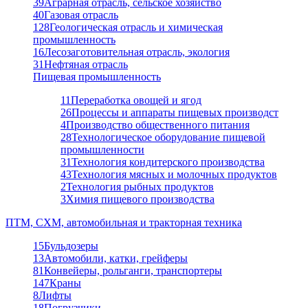
39
Аграрная отрасль, сельское хозяйство
40
Газовая отрасль
128
Геологическая отрасль и химическая
промышленность
16
Лесозаготовительная отрасль, экология
31
Нефтяная отрасль
Пищевая промышленность
11
Переработка овощей и ягод
26
Процессы и аппараты пищевых производст
4
Производство общественного питания
28
Технологическое оборудование пищевой
промышленности
31
Технология кондитерского производства
43
Технология мясных и молочных продуктов
2
Технология рыбных продуктов
3
Химия пищевого производства
ПТМ, СХМ, автомобильная и тракторная техника
15
Бульдозеры
13
Автомобили, катки, грейферы
81
Конвейеры, рольганги, транспортеры
147
Краны
8
Лифты
18
Погрузчики