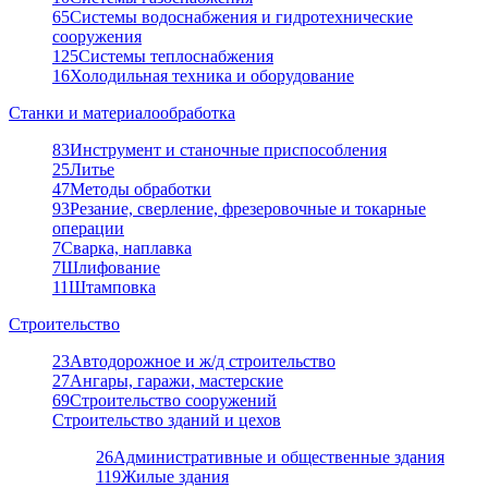
65
Системы водоснабжения и гидротехнические
сооружения
125
Системы теплоснабжения
16
Холодильная техника и оборудование
Станки и материалообработка
83
Инструмент и станочные приспособления
25
Литье
47
Методы обработки
93
Резание, сверление, фрезеровочные и токарные
операции
7
Сварка, наплавка
7
Шлифование
11
Штамповка
Строительство
23
Автодорожное и ж/д строительство
27
Ангары, гаражи, мастерские
69
Строительство сооружений
Строительство зданий и цехов
26
Административные и общественные здания
119
Жилые здания