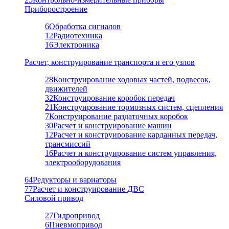
Приборостроение
6
Обработка сигналов
12
Радиотехника
16
Электроника
Расчет, конструирование транспорта и его узлов
28
Конструирование ходовых частей, подвесок,
движителей
32
Конструирование коробок передач
21
Конструирование тормозных систем, сцепления
7
Конструирование раздаточных коробок
30
Расчет и конструирование машин
12
Расчет и конструирование карданных передач,
трансмиссий
16
Расчет и конструирование систем управления,
электрооборудования
64
Редукторы и вариаторы
77
Расчет и конструирование ДВС
Силовой привод
27
Гидропривод
6
Пневмопривод