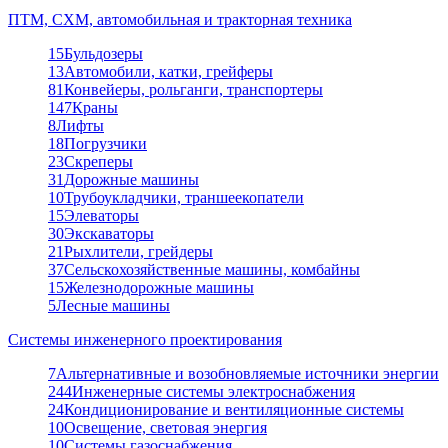
ПТМ, СХМ, автомобильная и тракторная техника
15
Бульдозеры
13
Автомобили, катки, грейферы
81
Конвейеры, рольганги, транспортеры
147
Краны
8
Лифты
18
Погрузчики
23
Скреперы
31
Дорожные машины
10
Трубоукладчики, траншеекопатели
15
Элеваторы
30
Экскаваторы
21
Рыхлители, грейдеры
37
Сельскохозяйственные машины, комбайны
15
Железнодорожные машины
5
Лесные машины
Системы инженерного проектирования
7
Альтернативные и возобновляемые источники энергии
244
Инженерные системы электроснабжения
24
Кондиционирование и вентиляционные системы
10
Освещение, световая энергия
10
Системы газоснабжения