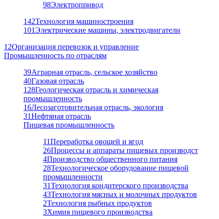
98
Электропривод
142
Технология машиностроения
101
Электрические машины, электродвигатели
12
Организация перевозок и управление
Промышленность по отраслям
39
Аграрная отрасль, сельское хозяйство
40
Газовая отрасль
128
Геологическая отрасль и химическая
промышленность
16
Лесозаготовительная отрасль, экология
31
Нефтяная отрасль
Пищевая промышленность
11
Переработка овощей и ягод
26
Процессы и аппараты пищевых производст
4
Производство общественного питания
28
Технологическое оборудование пищевой
промышленности
31
Технология кондитерского производства
43
Технология мясных и молочных продуктов
2
Технология рыбных продуктов
3
Химия пищевого производства