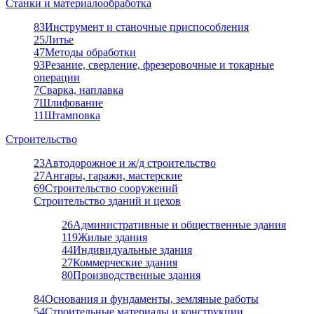
Станки и материалообработка
83
Инструмент и станочные приспособления
25
Литье
47
Методы обработки
93
Резание, сверление, фрезеровочные и токарные
операции
7
Сварка, наплавка
7
Шлифование
11
Штамповка
Строительство
23
Автодорожное и ж/д строительство
27
Ангары, гаражи, мастерские
69
Строительство сооружений
Строительство зданий и цехов
26
Административные и общественные здания
119
Жилые здания
44
Индивидуальные здания
27
Коммерческие здания
80
Производственные здания
84
Основания и фундаменты, земляные работы
54
Строительные материалы и конструкции