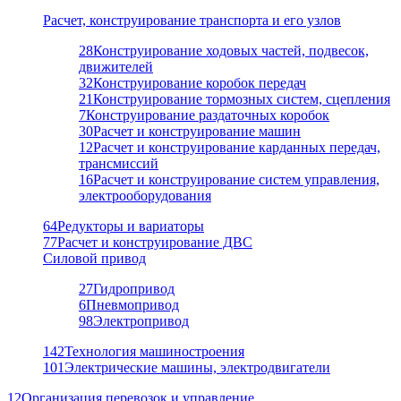
Расчет, конструирование транспорта и его узлов
28
Конструирование ходовых частей, подвесок,
движителей
32
Конструирование коробок передач
21
Конструирование тормозных систем, сцепления
7
Конструирование раздаточных коробок
30
Расчет и конструирование машин
12
Расчет и конструирование карданных передач,
трансмиссий
16
Расчет и конструирование систем управления,
электрооборудования
64
Редукторы и вариаторы
77
Расчет и конструирование ДВС
Силовой привод
27
Гидропривод
6
Пневмопривод
98
Электропривод
142
Технология машиностроения
101
Электрические машины, электродвигатели
12
Организация перевозок и управление