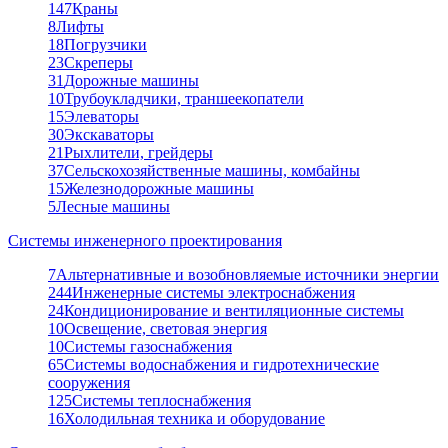
147
Краны
8
Лифты
18
Погрузчики
23
Скреперы
31
Дорожные машины
10
Трубоукладчики, траншеекопатели
15
Элеваторы
30
Экскаваторы
21
Рыхлители, грейдеры
37
Сельскохозяйственные машины, комбайны
15
Железнодорожные машины
5
Лесные машины
Системы инженерного проектирования
7
Альтернативные и возобновляемые источники энергии
244
Инженерные системы электроснабжения
24
Кондиционирование и вентиляционные системы
10
Освещение, световая энергия
10
Системы газоснабжения
65
Системы водоснабжения и гидротехнические
сооружения
125
Системы теплоснабжения
16
Холодильная техника и оборудование