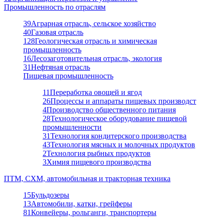
Промышленность по отраслям
39
Аграрная отрасль, сельское хозяйство
40
Газовая отрасль
128
Геологическая отрасль и химическая
промышленность
16
Лесозаготовительная отрасль, экология
31
Нефтяная отрасль
Пищевая промышленность
11
Переработка овощей и ягод
26
Процессы и аппараты пищевых производст
4
Производство общественного питания
28
Технологическое оборудование пищевой
промышленности
31
Технология кондитерского производства
43
Технология мясных и молочных продуктов
2
Технология рыбных продуктов
3
Химия пищевого производства
ПТМ, СХМ, автомобильная и тракторная техника
15
Бульдозеры
13
Автомобили, катки, грейферы
81
Конвейеры, рольганги, транспортеры