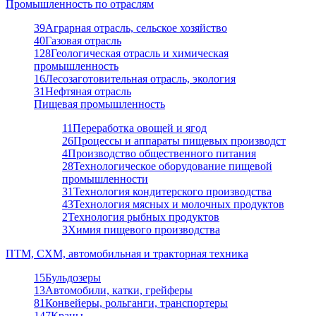
Промышленность по отраслям
39
Аграрная отрасль, сельское хозяйство
40
Газовая отрасль
128
Геологическая отрасль и химическая
промышленность
16
Лесозаготовительная отрасль, экология
31
Нефтяная отрасль
Пищевая промышленность
11
Переработка овощей и ягод
26
Процессы и аппараты пищевых производст
4
Производство общественного питания
28
Технологическое оборудование пищевой
промышленности
31
Технология кондитерского производства
43
Технология мясных и молочных продуктов
2
Технология рыбных продуктов
3
Химия пищевого производства
ПТМ, СХМ, автомобильная и тракторная техника
15
Бульдозеры
13
Автомобили, катки, грейферы
81
Конвейеры, рольганги, транспортеры
147
Краны