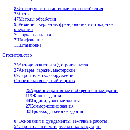
83
Инструмент и станочные приспособления
25
Литье
47
Методы обработки
93
Резание, сверление, фрезеровочные и токарные
операции
7
Сварка, наплавка
7
Шлифование
11
Штамповка
Строительство
23
Автодорожное и ж/д строительство
27
Ангары, гаражи, мастерские
69
Строительство сооружений
Строительство зданий и цехов
26
Административные и общественные здания
119
Жилые здания
44
Индивидуальные здания
27
Коммерческие здания
80
Производственные здания
84
Основания и фундаменты, земляные работы
54
Строительные материалы и конструкции