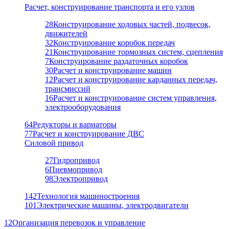
Расчет, конструирование транспорта и его узлов
28
Конструирование ходовых частей, подвесок,
движителей
32
Конструирование коробок передач
21
Конструирование тормозных систем, сцепления
7
Конструирование раздаточных коробок
30
Расчет и конструирование машин
12
Расчет и конструирование карданных передач,
трансмиссий
16
Расчет и конструирование систем управления,
электрооборудования
64
Редукторы и вариаторы
77
Расчет и конструирование ДВС
Силовой привод
27
Гидропривод
6
Пневмопривод
98
Электропривод
142
Технология машиностроения
101
Электрические машины, электродвигатели
12
Организация перевозок и управление