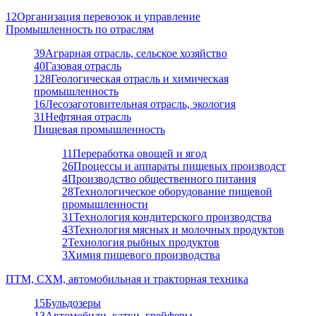
12
Организация перевозок и управление
Промышленность по отраслям
39
Аграрная отрасль, сельское хозяйство
40
Газовая отрасль
128
Геологическая отрасль и химическая
промышленность
16
Лесозаготовительная отрасль, экология
31
Нефтяная отрасль
Пищевая промышленность
11
Переработка овощей и ягод
26
Процессы и аппараты пищевых производст
4
Производство общественного питания
28
Технологическое оборудование пищевой
промышленности
31
Технология кондитерского производства
43
Технология мясных и молочных продуктов
2
Технология рыбных продуктов
3
Химия пищевого производства
ПТМ, СХМ, автомобильная и тракторная техника
15
Бульдозеры
13
Автомобили, катки, грейферы