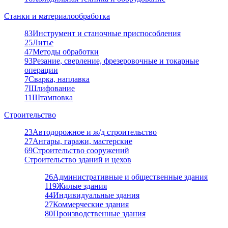
Станки и материалообработка
83
Инструмент и станочные приспособления
25
Литье
47
Методы обработки
93
Резание, сверление, фрезеровочные и токарные
операции
7
Сварка, наплавка
7
Шлифование
11
Штамповка
Строительство
23
Автодорожное и ж/д строительство
27
Ангары, гаражи, мастерские
69
Строительство сооружений
Строительство зданий и цехов
26
Административные и общественные здания
119
Жилые здания
44
Индивидуальные здания
27
Коммерческие здания
80
Производственные здания