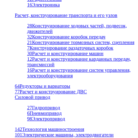
16
Электроника
Расчет, конструирование транспорта и его узлов
28
Конструирование ходовых частей, подвесок,
движителей
32
Конструирование коробок передач
21
Конструирование тормозных систем, сцепления
7
Конструирование раздаточных коробок
30
Расчет и конструирование машин
12
Расчет и конструирование карданных передач,
трансмиссий
16
Расчет и конструирование систем управления,
электрооборудования
64
Редукторы и вариаторы
77
Расчет и конструирование ДВС
Силовой привод
27
Гидропривод
6
Пневмопривод
98
Электропривод
142
Технология машиностроения
101
Электрические машины, электродвигатели