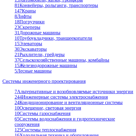
81
Конвейеры, рольганги, транспортеры
147
Краны
8
Лифты
18
Погрузчики
23
Скреперы
31
Дорожные машины
10
Трубоукладчики, траншеекопатели
15
Элеваторы
30
Экскаваторы
21
Рыхлители, грейдеры
37
Сельскохозяйственные машины, комбайны
15
Железнодорожные машины
5
Лесные машины
Системы инженерного проектирования
7
Альтернативные и возобновляемые источники энергии
244
Инженерные системы электроснабжения
24
Кондиционирование и вентиляционные системы
10
Освещение, световая энергия
10
Системы газоснабжения
65
Системы водоснабжения и гидротехнические
сооружения
125
Системы теплоснабжения
16
Холодильная техника и оборудование