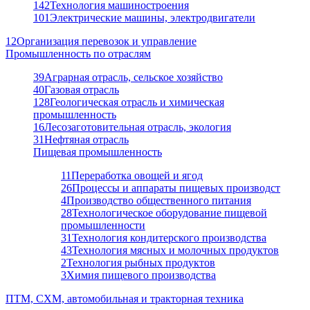
142
Технология машиностроения
101
Электрические машины, электродвигатели
12
Организация перевозок и управление
Промышленность по отраслям
39
Аграрная отрасль, сельское хозяйство
40
Газовая отрасль
128
Геологическая отрасль и химическая
промышленность
16
Лесозаготовительная отрасль, экология
31
Нефтяная отрасль
Пищевая промышленность
11
Переработка овощей и ягод
26
Процессы и аппараты пищевых производст
4
Производство общественного питания
28
Технологическое оборудование пищевой
промышленности
31
Технология кондитерского производства
43
Технология мясных и молочных продуктов
2
Технология рыбных продуктов
3
Химия пищевого производства
ПТМ, СХМ, автомобильная и тракторная техника