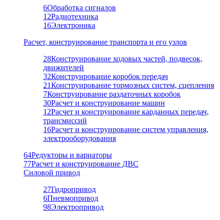
6
Обработка сигналов
12
Радиотехника
16
Электроника
Расчет, конструирование транспорта и его узлов
28
Конструирование ходовых частей, подвесок,
движителей
32
Конструирование коробок передач
21
Конструирование тормозных систем, сцепления
7
Конструирование раздаточных коробок
30
Расчет и конструирование машин
12
Расчет и конструирование карданных передач,
трансмиссий
16
Расчет и конструирование систем управления,
электрооборудования
64
Редукторы и вариаторы
77
Расчет и конструирование ДВС
Силовой привод
27
Гидропривод
6
Пневмопривод
98
Электропривод