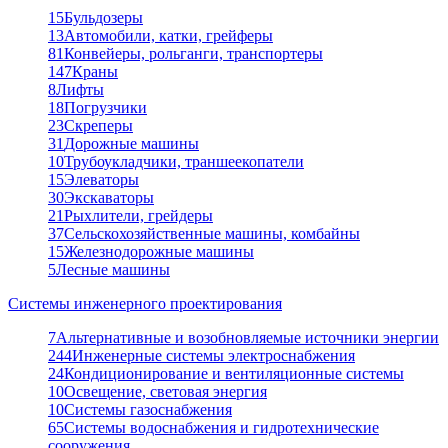
15
Бульдозеры
13
Автомобили, катки, грейферы
81
Конвейеры, рольганги, транспортеры
147
Краны
8
Лифты
18
Погрузчики
23
Скреперы
31
Дорожные машины
10
Трубоукладчики, траншеекопатели
15
Элеваторы
30
Экскаваторы
21
Рыхлители, грейдеры
37
Сельскохозяйственные машины, комбайны
15
Железнодорожные машины
5
Лесные машины
Системы инженерного проектирования
7
Альтернативные и возобновляемые источники энергии
244
Инженерные системы электроснабжения
24
Кондиционирование и вентиляционные системы
10
Освещение, световая энергия
10
Системы газоснабжения
65
Системы водоснабжения и гидротехнические
сооружения