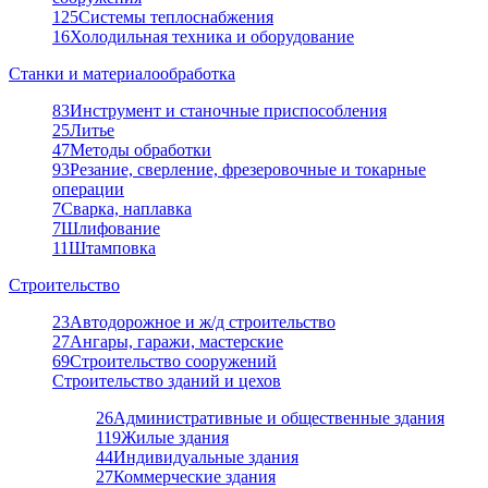
125
Системы теплоснабжения
16
Холодильная техника и оборудование
Станки и материалообработка
83
Инструмент и станочные приспособления
25
Литье
47
Методы обработки
93
Резание, сверление, фрезеровочные и токарные
операции
7
Сварка, наплавка
7
Шлифование
11
Штамповка
Строительство
23
Автодорожное и ж/д строительство
27
Ангары, гаражи, мастерские
69
Строительство сооружений
Строительство зданий и цехов
26
Административные и общественные здания
119
Жилые здания
44
Индивидуальные здания
27
Коммерческие здания