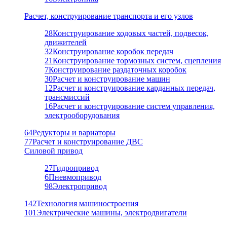
Расчет, конструирование транспорта и его узлов
28
Конструирование ходовых частей, подвесок,
движителей
32
Конструирование коробок передач
21
Конструирование тормозных систем, сцепления
7
Конструирование раздаточных коробок
30
Расчет и конструирование машин
12
Расчет и конструирование карданных передач,
трансмиссий
16
Расчет и конструирование систем управления,
электрооборудования
64
Редукторы и вариаторы
77
Расчет и конструирование ДВС
Силовой привод
27
Гидропривод
6
Пневмопривод
98
Электропривод
142
Технология машиностроения
101
Электрические машины, электродвигатели