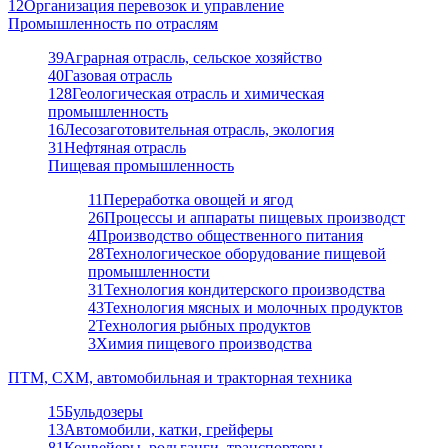
12
Организация перевозок и управление
Промышленность по отраслям
39
Аграрная отрасль, сельское хозяйство
40
Газовая отрасль
128
Геологическая отрасль и химическая
промышленность
16
Лесозаготовительная отрасль, экология
31
Нефтяная отрасль
Пищевая промышленность
11
Переработка овощей и ягод
26
Процессы и аппараты пищевых производст
4
Производство общественного питания
28
Технологическое оборудование пищевой
промышленности
31
Технология кондитерского производства
43
Технология мясных и молочных продуктов
2
Технология рыбных продуктов
3
Химия пищевого производства
ПТМ, СХМ, автомобильная и тракторная техника
15
Бульдозеры
13
Автомобили, катки, грейферы
81
Конвейеры, рольганги, транспортеры