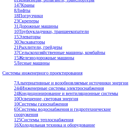
147
Краны
8
Лифты
18
Погрузчики
23
Скреперы
31
Дорожные машины
10
Трубоукладчики, траншеекопатели
15
Элеваторы
30
Экскаваторы
21
Рыхлители, грейдеры
37
Сельскохозяйственные машины, комбайны
15
Железнодорожные машины
5
Лесные машины
Системы инженерного проектирования
7
Альтернативные и возобновляемые источники энергии
244
Инженерные системы электроснабжения
24
Кондиционирование и вентиляционные системы
10
Освещение, световая энергия
10
Системы газоснабжения
65
Системы водоснабжения и гидротехнические
сооружения
125
Системы теплоснабжения
16
Холодильная техника и оборудование