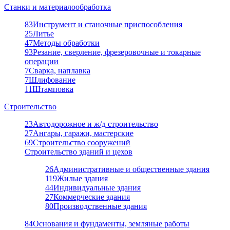
Станки и материалообработка
83
Инструмент и станочные приспособления
25
Литье
47
Методы обработки
93
Резание, сверление, фрезеровочные и токарные
операции
7
Сварка, наплавка
7
Шлифование
11
Штамповка
Строительство
23
Автодорожное и ж/д строительство
27
Ангары, гаражи, мастерские
69
Строительство сооружений
Строительство зданий и цехов
26
Административные и общественные здания
119
Жилые здания
44
Индивидуальные здания
27
Коммерческие здания
80
Производственные здания
84
Основания и фундаменты, земляные работы