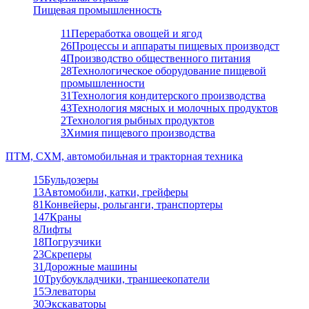
Пищевая промышленность
11
Переработка овощей и ягод
26
Процессы и аппараты пищевых производст
4
Производство общественного питания
28
Технологическое оборудование пищевой
промышленности
31
Технология кондитерского производства
43
Технология мясных и молочных продуктов
2
Технология рыбных продуктов
3
Химия пищевого производства
ПТМ, СХМ, автомобильная и тракторная техника
15
Бульдозеры
13
Автомобили, катки, грейферы
81
Конвейеры, рольганги, транспортеры
147
Краны
8
Лифты
18
Погрузчики
23
Скреперы
31
Дорожные машины
10
Трубоукладчики, траншеекопатели
15
Элеваторы
30
Экскаваторы