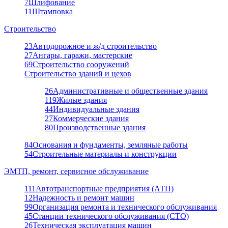
7
Шлифование
11
Штамповка
Строительство
23
Автодорожное и ж/д строительство
27
Ангары, гаражи, мастерские
69
Строительство сооружений
Строительство зданий и цехов
26
Административные и общественные здания
119
Жилые здания
44
Индивидуальные здания
27
Коммерческие здания
80
Производственные здания
84
Основания и фундаменты, земляные работы
54
Строительные материалы и конструкции
ЭМТП, ремонт, сервисное обслуживание
111
Автотранспортные предприятия (АТП)
12
Надежность и ремонт машин
99
Организация ремонта и технического обслуживания
45
Станции технического обслуживания (СТО)
26
Техническая эксплуатация машин