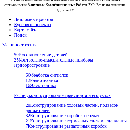
специальностям
Выпускные Квалификационные Работы ВКР
. Все права защищены.
КурсовойРФ
Дипломные работы
Курсовые проекты
Карта сайта
Поиск
Машиностроение
50
Восстановление деталей
25
Контрольно-измерительные приборы
Приборостроение
6
Обработка сигналов
12
Радиотехника
16
Электроника
Расчет, конструирование транспорта и его узлов
28
Конструирование ходовых частей, подвесок,
движителей
32
Конструирование коробок передач
21
Конструирование тормозных систем, сцепления
7
Конструирование раздаточных коробок