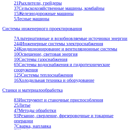
21
Рыхлители, грейдеры
37
Сельскохозяйственные машины, комбайны
15
Железнодорожные машины
5
Лесные машины
Системы инженерного проектирования
7
Альтернативные и возобновляемые источники энергии
244
Инженерные системы электроснабжения
24
Кондиционирование и вентиляционные системы
10
Освещение, световая энергия
10
Системы газоснабжения
65
Системы водоснабжения и гидротехнические
сооружения
125
Системы теплоснабжения
16
Холодильная техника и оборудование
Станки и материалообработка
83
Инструмент и станочные приспособления
25
Литье
47
Методы обработки
93
Резание, сверление, фрезеровочные и токарные
операции
7
Сварка, наплавка