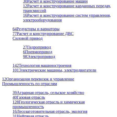
30
Расчет и конструирование машин
12
Расчет и конструирование карданных передач,
трансмиссий
16
Расчет и конструирование систем управления,
электрооборудования
64
Редукторы и вариаторы
77
Расчет и конструирование ДВС
Силовой привод
27
Гидропривод
6
Пневмопривод
98
Электропривод
142
Технология машиностроения
101
Электрические машины, электродвигатели
12
Организация перевозок и управление
Промышленность по отраслям
39
Аграрная отрасль, сельское хозяйство
40
Газовая отрасль
128
Геологическая отрасль и химическая
промышленность
16
Лесозаготовительная отрасль, экология
31
Нефтяная отрасль