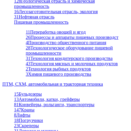
128
Геологическая отрасль и химическая
промышленность
16
Лесозаготовительная отрасль, экология
31
Нефтяная отрасль
Пищевая промышленность
11
Переработка овощей и ягод
26
Процессы и аппараты пищевых производст
4
Производство общественного питания
28
Технологическое оборудование пищевой
промышленности
31
Технология кондитерского производства
43
Технология мясных и молочных продуктов
2
Технология рыбных продуктов
3
Химия пищевого производства
ПТМ, СХМ, автомобильная и тракторная техника
15
Бульдозеры
13
Автомобили, катки, грейферы
81
Конвейеры, рольганги, транспортеры
147
Краны
8
Лифты
18
Погрузчики
23
Скреперы
31
Дорожные машины