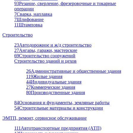
93
Резание, сверление, фрезеровочные и токарные
операции
7
Сварка, наплавка
7
Шлифование
11
Штамповка
Строительство
23
Автодорожное и ж/д строительство
27
Ангары, гаражи, мастерские
69
Строительство сооружений
Строительство зданий и цехов
26
Административные и общественные здания
119
Жилые здания
44
Индивидуальные здания
27
Коммерческие здания
80
Производственные здания
84
Основания и фундаменты, земляные работы
54
Строительные материалы и конструкции
ЭМТП, ремонт, сервисное обслуживание
111
Автотранспортные предприятия (АТП)