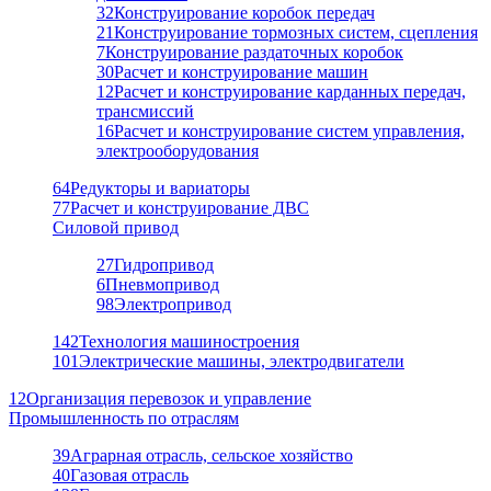
32
Конструирование коробок передач
21
Конструирование тормозных систем, сцепления
7
Конструирование раздаточных коробок
30
Расчет и конструирование машин
12
Расчет и конструирование карданных передач,
трансмиссий
16
Расчет и конструирование систем управления,
электрооборудования
64
Редукторы и вариаторы
77
Расчет и конструирование ДВС
Силовой привод
27
Гидропривод
6
Пневмопривод
98
Электропривод
142
Технология машиностроения
101
Электрические машины, электродвигатели
12
Организация перевозок и управление
Промышленность по отраслям
39
Аграрная отрасль, сельское хозяйство
40
Газовая отрасль