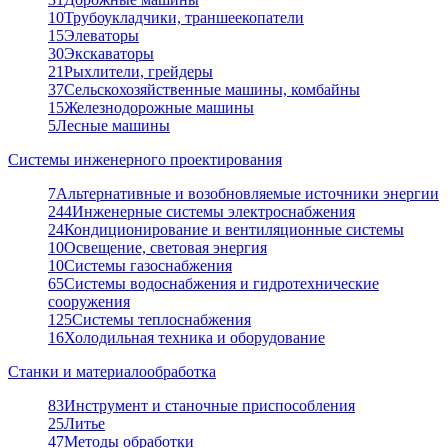
10
Трубоукладчики, траншеекопатели
15
Элеваторы
30
Экскаваторы
21
Рыхлители, грейдеры
37
Сельскохозяйственные машины, комбайны
15
Железнодорожные машины
5
Лесные машины
Системы инженерного проектирования
7
Альтернативные и возобновляемые источники энергии
244
Инженерные системы электроснабжения
24
Кондиционирование и вентиляционные системы
10
Освещение, световая энергия
10
Системы газоснабжения
65
Системы водоснабжения и гидротехнические
сооружения
125
Системы теплоснабжения
16
Холодильная техника и оборудование
Станки и материалообработка
83
Инструмент и станочные приспособления
25
Литье
47
Методы обработки