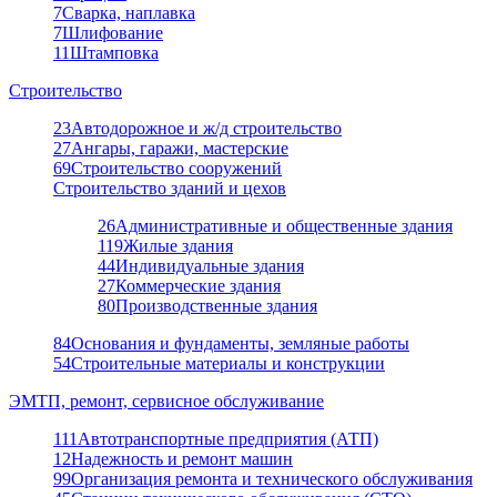
7
Сварка, наплавка
7
Шлифование
11
Штамповка
Строительство
23
Автодорожное и ж/д строительство
27
Ангары, гаражи, мастерские
69
Строительство сооружений
Строительство зданий и цехов
26
Административные и общественные здания
119
Жилые здания
44
Индивидуальные здания
27
Коммерческие здания
80
Производственные здания
84
Основания и фундаменты, земляные работы
54
Строительные материалы и конструкции
ЭМТП, ремонт, сервисное обслуживание
111
Автотранспортные предприятия (АТП)
12
Надежность и ремонт машин
99
Организация ремонта и технического обслуживания