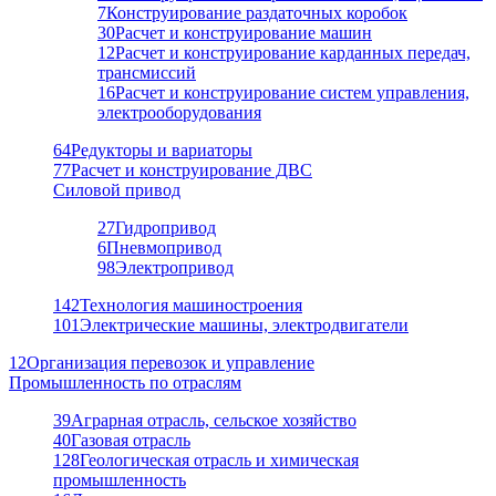
7
Конструирование раздаточных коробок
30
Расчет и конструирование машин
12
Расчет и конструирование карданных передач,
трансмиссий
16
Расчет и конструирование систем управления,
электрооборудования
64
Редукторы и вариаторы
77
Расчет и конструирование ДВС
Силовой привод
27
Гидропривод
6
Пневмопривод
98
Электропривод
142
Технология машиностроения
101
Электрические машины, электродвигатели
12
Организация перевозок и управление
Промышленность по отраслям
39
Аграрная отрасль, сельское хозяйство
40
Газовая отрасль
128
Геологическая отрасль и химическая
промышленность