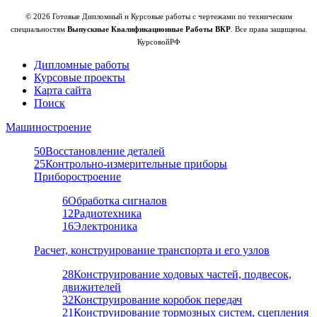
© 2026 Готовые Дипломный и Курсовые работы с чертежами по техническим
специальностям
Выпускные Квалификационные Работы ВКР
. Все права защищены.
КурсовойРФ
Дипломные работы
Курсовые проекты
Карта сайта
Поиск
Машиностроение
50
Восстановление деталей
25
Контрольно-измерительные приборы
Приборостроение
6
Обработка сигналов
12
Радиотехника
16
Электроника
Расчет, конструирование транспорта и его узлов
28
Конструирование ходовых частей, подвесок,
движителей
32
Конструирование коробок передач
21
Конструирование тормозных систем, сцепления