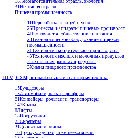
16
Лесозаготовительная отрасль, экология
31
Нефтяная отрасль
Пищевая промышленность
11
Переработка овощей и ягод
26
Процессы и аппараты пищевых производст
4
Производство общественного питания
28
Технологическое оборудование пищевой
промышленности
31
Технология кондитерского производства
43
Технология мясных и молочных продуктов
2
Технология рыбных продуктов
3
Химия пищевого производства
ПТМ, СХМ, автомобильная и тракторная техника
15
Бульдозеры
13
Автомобили, катки, грейферы
81
Конвейеры, рольганги, транспортеры
147
Краны
8
Лифты
18
Погрузчики
23
Скреперы
31
Дорожные машины
10
Трубоукладчики, траншеекопатели
15
Элеваторы