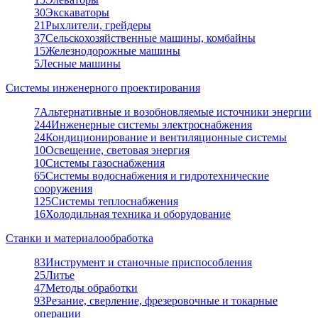
30
Экскаваторы
21
Рыхлители, грейдеры
37
Сельскохозяйственные машины, комбайны
15
Железнодорожные машины
5
Лесные машины
Системы инженерного проектирования
7
Альтернативные и возобновляемые источники энергии
244
Инженерные системы электроснабжения
24
Кондиционирование и вентиляционные системы
10
Освещение, световая энергия
10
Системы газоснабжения
65
Системы водоснабжения и гидротехнические
сооружения
125
Системы теплоснабжения
16
Холодильная техника и оборудование
Станки и материалообработка
83
Инструмент и станочные приспособления
25
Литье
47
Методы обработки
93
Резание, сверление, фрезеровочные и токарные
операции