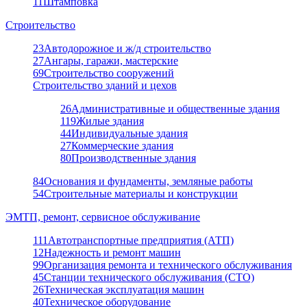
11
Штамповка
Строительство
23
Автодорожное и ж/д строительство
27
Ангары, гаражи, мастерские
69
Строительство сооружений
Строительство зданий и цехов
26
Административные и общественные здания
119
Жилые здания
44
Индивидуальные здания
27
Коммерческие здания
80
Производственные здания
84
Основания и фундаменты, земляные работы
54
Строительные материалы и конструкции
ЭМТП, ремонт, сервисное обслуживание
111
Автотранспортные предприятия (АТП)
12
Надежность и ремонт машин
99
Организация ремонта и технического обслуживания
45
Станции технического обслуживания (СТО)
26
Техническая эксплуатация машин
40
Техническое оборудование