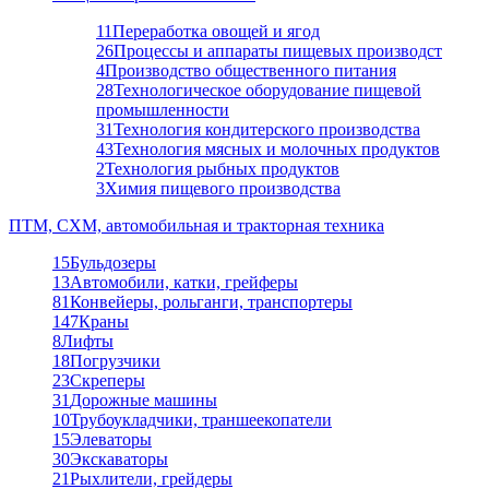
11
Переработка овощей и ягод
26
Процессы и аппараты пищевых производст
4
Производство общественного питания
28
Технологическое оборудование пищевой
промышленности
31
Технология кондитерского производства
43
Технология мясных и молочных продуктов
2
Технология рыбных продуктов
3
Химия пищевого производства
ПТМ, СХМ, автомобильная и тракторная техника
15
Бульдозеры
13
Автомобили, катки, грейферы
81
Конвейеры, рольганги, транспортеры
147
Краны
8
Лифты
18
Погрузчики
23
Скреперы
31
Дорожные машины
10
Трубоукладчики, траншеекопатели
15
Элеваторы
30
Экскаваторы
21
Рыхлители, грейдеры