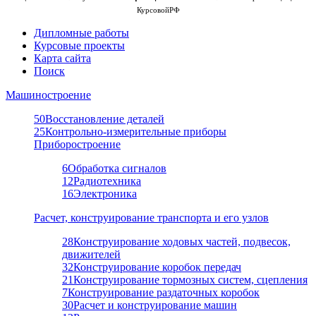
КурсовойРФ
Дипломные работы
Курсовые проекты
Карта сайта
Поиск
Машиностроение
50
Восстановление деталей
25
Контрольно-измерительные приборы
Приборостроение
6
Обработка сигналов
12
Радиотехника
16
Электроника
Расчет, конструирование транспорта и его узлов
28
Конструирование ходовых частей, подвесок,
движителей
32
Конструирование коробок передач
21
Конструирование тормозных систем, сцепления
7
Конструирование раздаточных коробок
30
Расчет и конструирование машин