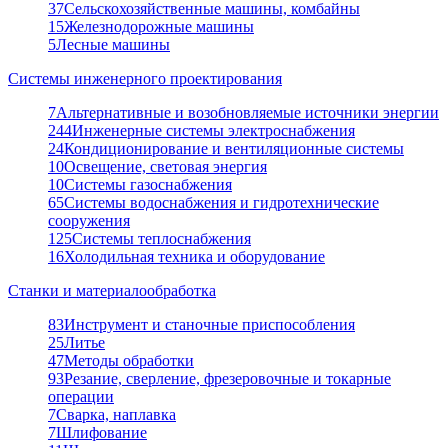
37
Сельскохозяйственные машины, комбайны
15
Железнодорожные машины
5
Лесные машины
Системы инженерного проектирования
7
Альтернативные и возобновляемые источники энергии
244
Инженерные системы электроснабжения
24
Кондиционирование и вентиляционные системы
10
Освещение, световая энергия
10
Системы газоснабжения
65
Системы водоснабжения и гидротехнические
сооружения
125
Системы теплоснабжения
16
Холодильная техника и оборудование
Станки и материалообработка
83
Инструмент и станочные приспособления
25
Литье
47
Методы обработки
93
Резание, сверление, фрезеровочные и токарные
операции
7
Сварка, наплавка
7
Шлифование