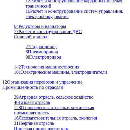
12
Расчет и конструирование карданных передач,
трансмиссий
16
Расчет и конструирование систем управления,
электрооборудования
64
Редукторы и вариаторы
77
Расчет и конструирование ДВС
Силовой привод
27
Гидропривод
6
Пневмопривод
98
Электропривод
142
Технология машиностроения
101
Электрические машины, электродвигатели
12
Организация перевозок и управление
Промышленность по отраслям
39
Аграрная отрасль, сельское хозяйство
40
Газовая отрасль
128
Геологическая отрасль и химическая
промышленность
16
Лесозаготовительная отрасль, экология
31
Нефтяная отрасль
Пищевая промышленность