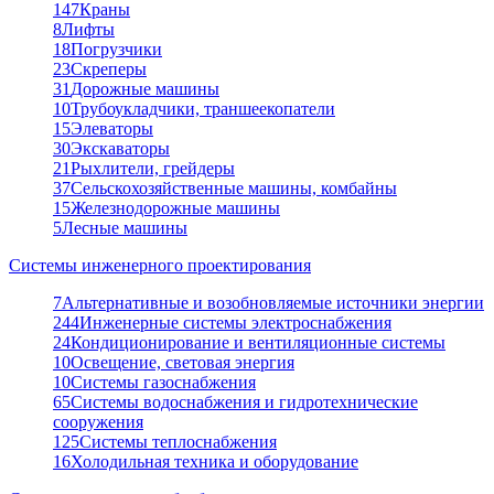
147
Краны
8
Лифты
18
Погрузчики
23
Скреперы
31
Дорожные машины
10
Трубоукладчики, траншеекопатели
15
Элеваторы
30
Экскаваторы
21
Рыхлители, грейдеры
37
Сельскохозяйственные машины, комбайны
15
Железнодорожные машины
5
Лесные машины
Системы инженерного проектирования
7
Альтернативные и возобновляемые источники энергии
244
Инженерные системы электроснабжения
24
Кондиционирование и вентиляционные системы
10
Освещение, световая энергия
10
Системы газоснабжения
65
Системы водоснабжения и гидротехнические
сооружения
125
Системы теплоснабжения
16
Холодильная техника и оборудование