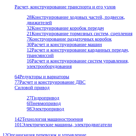
Расчет, конструирование транспорта и его узлов
28
Конструирование ходовых частей, подвесок,
движителей
32
Конструирование коробок передач
21
Конструирование тормозных систем, сцепления
7
Конструирование раздаточных коробок
30
Расчет и конструирование машин
12
Расчет и конструирование карданных передач,
трансмиссий
16
Расчет и конструирование систем управления,
электрооборудования
64
Редукторы и вариаторы
77
Расчет и конструирование ДВС
Силовой привод
27
Гидропривод
6
Пневмопривод
98
Электропривод
142
Технология машиностроения
101
Электрические машины, электродвигатели
12
Организация перевозок и управление