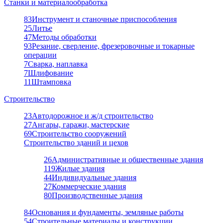
Станки и материалообработка
83
Инструмент и станочные приспособления
25
Литье
47
Методы обработки
93
Резание, сверление, фрезеровочные и токарные
операции
7
Сварка, наплавка
7
Шлифование
11
Штамповка
Строительство
23
Автодорожное и ж/д строительство
27
Ангары, гаражи, мастерские
69
Строительство сооружений
Строительство зданий и цехов
26
Административные и общественные здания
119
Жилые здания
44
Индивидуальные здания
27
Коммерческие здания
80
Производственные здания
84
Основания и фундаменты, земляные работы
54
Строительные материалы и конструкции