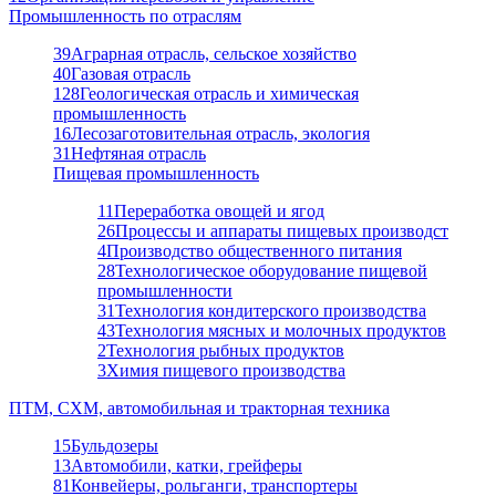
Промышленность по отраслям
39
Аграрная отрасль, сельское хозяйство
40
Газовая отрасль
128
Геологическая отрасль и химическая
промышленность
16
Лесозаготовительная отрасль, экология
31
Нефтяная отрасль
Пищевая промышленность
11
Переработка овощей и ягод
26
Процессы и аппараты пищевых производст
4
Производство общественного питания
28
Технологическое оборудование пищевой
промышленности
31
Технология кондитерского производства
43
Технология мясных и молочных продуктов
2
Технология рыбных продуктов
3
Химия пищевого производства
ПТМ, СХМ, автомобильная и тракторная техника
15
Бульдозеры
13
Автомобили, катки, грейферы
81
Конвейеры, рольганги, транспортеры