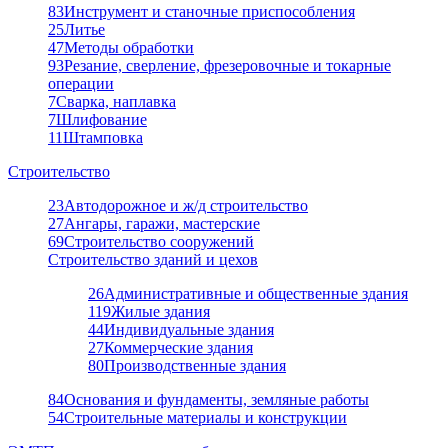
83
Инструмент и станочные приспособления
25
Литье
47
Методы обработки
93
Резание, сверление, фрезеровочные и токарные
операции
7
Сварка, наплавка
7
Шлифование
11
Штамповка
Строительство
23
Автодорожное и ж/д строительство
27
Ангары, гаражи, мастерские
69
Строительство сооружений
Строительство зданий и цехов
26
Административные и общественные здания
119
Жилые здания
44
Индивидуальные здания
27
Коммерческие здания
80
Производственные здания
84
Основания и фундаменты, земляные работы
54
Строительные материалы и конструкции