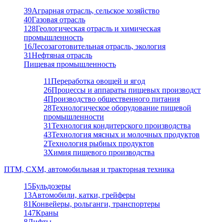
39
Аграрная отрасль, сельское хозяйство
40
Газовая отрасль
128
Геологическая отрасль и химическая
промышленность
16
Лесозаготовительная отрасль, экология
31
Нефтяная отрасль
Пищевая промышленность
11
Переработка овощей и ягод
26
Процессы и аппараты пищевых производст
4
Производство общественного питания
28
Технологическое оборудование пищевой
промышленности
31
Технология кондитерского производства
43
Технология мясных и молочных продуктов
2
Технология рыбных продуктов
3
Химия пищевого производства
ПТМ, СХМ, автомобильная и тракторная техника
15
Бульдозеры
13
Автомобили, катки, грейферы
81
Конвейеры, рольганги, транспортеры
147
Краны
8
Лифты