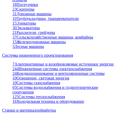
18
Погрузчики
23
Скреперы
31
Дорожные машины
10
Трубоукладчики, траншеекопатели
15
Элеваторы
30
Экскаваторы
21
Рыхлители, грейдеры
37
Сельскохозяйственные машины, комбайны
15
Железнодорожные машины
5
Лесные машины
Системы инженерного проектирования
7
Альтернативные и возобновляемые источники энергии
244
Инженерные системы электроснабжения
24
Кондиционирование и вентиляционные системы
10
Освещение, световая энергия
10
Системы газоснабжения
65
Системы водоснабжения и гидротехнические
сооружения
125
Системы теплоснабжения
16
Холодильная техника и оборудование
Станки и материалообработка