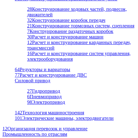
28
Конструирование ходовых частей, подвесок,
движителей
32
Конструирование коробок передач
21
Конструирование тормозных систем, сцепления
7
Конструирование раздаточных коробок
30
Расчет и конструирование машин
12
Расчет и конструирование карданных передач,
трансмиссий
16
Расчет и конструирование систем управления,
электрооборудования
64
Редукторы и вариаторы
77
Расчет и конструирование ДВС
Силовой привод
27
Гидропривод
6
Пневмопривод
98
Электропривод
142
Технология машиностроения
101
Электрические машины, электродвигатели
12
Организация перевозок и управление
Промышленность по отраслям