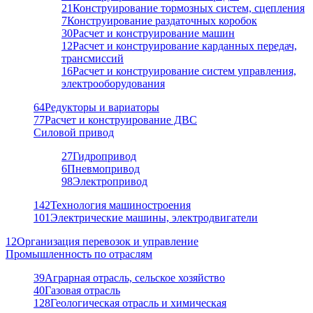
21
Конструирование тормозных систем, сцепления
7
Конструирование раздаточных коробок
30
Расчет и конструирование машин
12
Расчет и конструирование карданных передач,
трансмиссий
16
Расчет и конструирование систем управления,
электрооборудования
64
Редукторы и вариаторы
77
Расчет и конструирование ДВС
Силовой привод
27
Гидропривод
6
Пневмопривод
98
Электропривод
142
Технология машиностроения
101
Электрические машины, электродвигатели
12
Организация перевозок и управление
Промышленность по отраслям
39
Аграрная отрасль, сельское хозяйство
40
Газовая отрасль
128
Геологическая отрасль и химическая