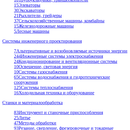
15
Элеваторы
30
Экскаваторы
21
Рыхлители, грейдеры
37
Сельскохозяйственные машины, комбайны
15
Железнодорожные машины
5
Лесные машины
Системы инженерного проектирования
7
Альтернативные и возобновляемые источники энергии
244
Инженерные системы электроснабжения
24
Кондиционирование и вентиляционные системы
10
Освещение, световая энергия
10
Системы газоснабжения
65
Системы водоснабжения и гидротехнические
сооружения
125
Системы теплоснабжения
16
Холодильная техника и оборудование
Станки и материалообработка
83
Инструмент и станочные приспособления
25
Литье
47
Методы обработки
93
Резание, сверление, фрезеровочные и токарные