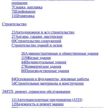
операции
7
Сварка, наплавка
7
Шлифование
11
Штамповка
Строительство
23
Автодорожное и ж/д строительство
27
Ангары, гаражи, мастерские
69
Строительство сооружений
Строительство зданий и цехов
26
Административные и общественные здания
119
Жилые здания
44
Индивидуальные здания
27
Коммерческие здания
80
Производственные здания
84
Основания и фундаменты, земляные работы
54
Строительные материалы и конструкции
ЭМТП, ремонт, сервисное обслуживание
111
Автотранспортные предприятия (АТП)
12
Надежность и ремонт машин