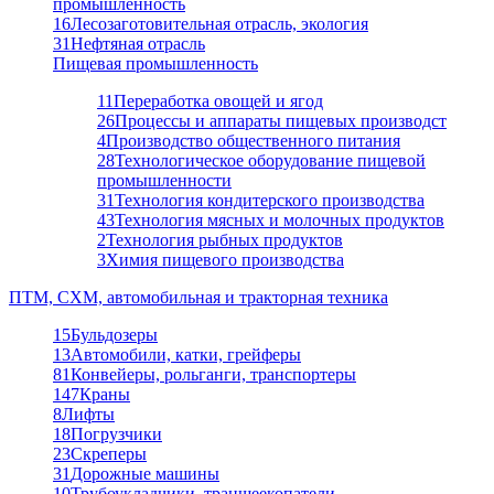
промышленность
16
Лесозаготовительная отрасль, экология
31
Нефтяная отрасль
Пищевая промышленность
11
Переработка овощей и ягод
26
Процессы и аппараты пищевых производст
4
Производство общественного питания
28
Технологическое оборудование пищевой
промышленности
31
Технология кондитерского производства
43
Технология мясных и молочных продуктов
2
Технология рыбных продуктов
3
Химия пищевого производства
ПТМ, СХМ, автомобильная и тракторная техника
15
Бульдозеры
13
Автомобили, катки, грейферы
81
Конвейеры, рольганги, транспортеры
147
Краны
8
Лифты
18
Погрузчики
23
Скреперы
31
Дорожные машины
10
Трубоукладчики, траншеекопатели