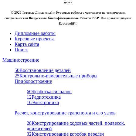
целях
© 2026 Готовые Дипломный и Курсовые работы с чертежами по техническим
специальностям
Выпускные Квалификационные Работы ВКР
. Все права защищены.
КурсовойРФ
Дипломные работы
Курсовые проекты
Карта сайта
Поиск
Машиностроение
50
Восстановление деталей
25
Контрольно-измерительные приборы
Приборостроение
6
Обработка сигналов
12
Радиотехника
16
Электроника
Расчет, конструирование транспорта и его узлов
28
Конструирование ходовых частей, подвесок,
движителей
32
Конструирование коробок передач