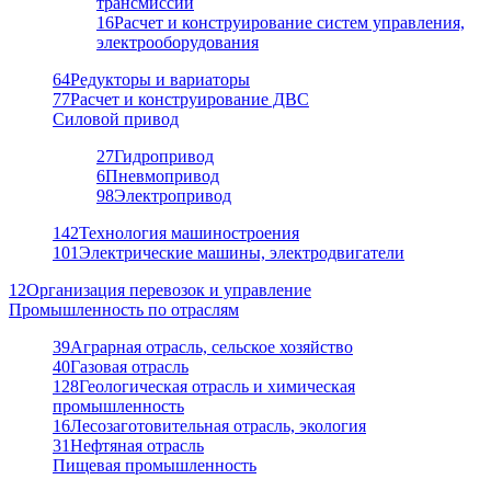
трансмиссий
16
Расчет и конструирование систем управления,
электрооборудования
64
Редукторы и вариаторы
77
Расчет и конструирование ДВС
Силовой привод
27
Гидропривод
6
Пневмопривод
98
Электропривод
142
Технология машиностроения
101
Электрические машины, электродвигатели
12
Организация перевозок и управление
Промышленность по отраслям
39
Аграрная отрасль, сельское хозяйство
40
Газовая отрасль
128
Геологическая отрасль и химическая
промышленность
16
Лесозаготовительная отрасль, экология
31
Нефтяная отрасль
Пищевая промышленность