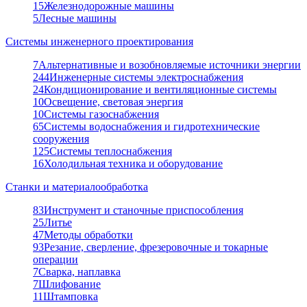
15
Железнодорожные машины
5
Лесные машины
Системы инженерного проектирования
7
Альтернативные и возобновляемые источники энергии
244
Инженерные системы электроснабжения
24
Кондиционирование и вентиляционные системы
10
Освещение, световая энергия
10
Системы газоснабжения
65
Системы водоснабжения и гидротехнические
сооружения
125
Системы теплоснабжения
16
Холодильная техника и оборудование
Станки и материалообработка
83
Инструмент и станочные приспособления
25
Литье
47
Методы обработки
93
Резание, сверление, фрезеровочные и токарные
операции
7
Сварка, наплавка
7
Шлифование
11
Штамповка