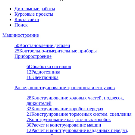
Дипломные работы
Курсовые проекты
Карта сайта
Поиск
Машиностроение
50
Восстановление деталей
25
Контрольно-измерительные приборы
Приборостроение
6
Обработка сигналов
12
Радиотехника
16
Электроника
Расчет, конструирование транспорта и его узлов
28
Конструирование ходовых частей, подвесок,
движителей
32
Конструирование коробок передач
21
Конструирование тормозных систем, сцепления
7
Конструирование раздаточных коробок
30
Расчет и конструирование машин
12
Расчет и конструирование карданных передач,