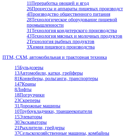
11
Переработка овощей и ягод
26
Процессы и аппараты пищевых производст
4
Производство общественного питания
28
Технологическое оборудование пищевой
промышленности
31
Технология кондитерского производства
43
Технология мясных и молочных продуктов
2
Технология рыбных продуктов
3
Химия пищевого производства
ПТМ, СХМ, автомобильная и тракторная техника
15
Бульдозеры
13
Автомобили, катки, грейферы
81
Конвейеры, рольганги, транспортеры
147
Краны
8
Лифты
18
Погрузчики
23
Скреперы
31
Дорожные машины
10
Трубоукладчики, траншеекопатели
15
Элеваторы
30
Экскаваторы
21
Рыхлители, грейдеры
37
Сельскохозяйственные машины, комбайны