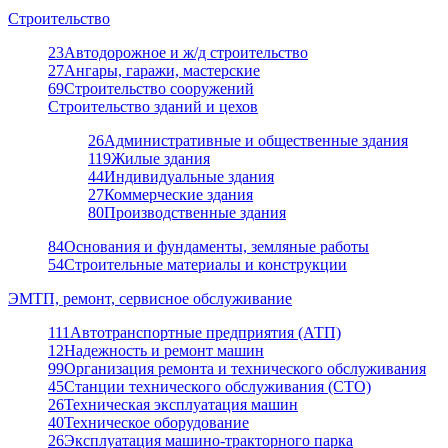
Строительство
23
Автодорожное и ж/д строительство
27
Ангары, гаражи, мастерские
69
Строительство сооружений
Строительство зданий и цехов
26
Административные и общественные здания
119
Жилые здания
44
Индивидуальные здания
27
Коммерческие здания
80
Производственные здания
84
Основания и фундаменты, земляные работы
54
Строительные материалы и конструкции
ЭМТП, ремонт, сервисное обслуживание
111
Автотранспортные предприятия (АТП)
12
Надежность и ремонт машин
99
Организация ремонта и технического обслуживания
45
Станции технического обслуживания (СТО)
26
Техническая эксплуатация машин
40
Техническое оборудование
26
Эксплуатация машино-тракторного парка