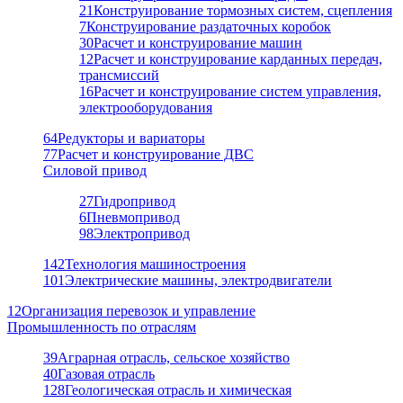
21
Конструирование тормозных систем, сцепления
7
Конструирование раздаточных коробок
30
Расчет и конструирование машин
12
Расчет и конструирование карданных передач,
трансмиссий
16
Расчет и конструирование систем управления,
электрооборудования
64
Редукторы и вариаторы
77
Расчет и конструирование ДВС
Силовой привод
27
Гидропривод
6
Пневмопривод
98
Электропривод
142
Технология машиностроения
101
Электрические машины, электродвигатели
12
Организация перевозок и управление
Промышленность по отраслям
39
Аграрная отрасль, сельское хозяйство
40
Газовая отрасль
128
Геологическая отрасль и химическая