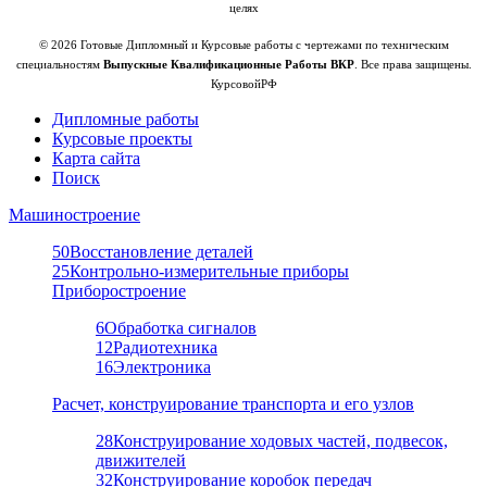
целях
© 2026 Готовые Дипломный и Курсовые работы с чертежами по техническим
специальностям
Выпускные Квалификационные Работы ВКР
. Все права защищены.
КурсовойРФ
Дипломные работы
Курсовые проекты
Карта сайта
Поиск
Машиностроение
50
Восстановление деталей
25
Контрольно-измерительные приборы
Приборостроение
6
Обработка сигналов
12
Радиотехника
16
Электроника
Расчет, конструирование транспорта и его узлов
28
Конструирование ходовых частей, подвесок,
движителей
32
Конструирование коробок передач