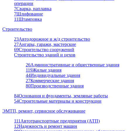
операции
7
Сварка, наплавка
7
Шлифование
11
Штамповка
Строительство
23
Автодорожное и ж/д строительство
27
Ангары, гаражи, мастерские
69
Строительство сооружений
Строительство зданий и цехов
26
Административные и общественные здания
119
Жилые здания
44
Индивидуальные здания
27
Коммерческие здания
80
Производственные здания
84
Основания и фундаменты, земляные работы
54
Строительные материалы и конструкции
ЭМТП, ремонт, сервисное обслуживание
111
Автотранспортные предприятия (АТП)
12
Надежность и ремонт машин