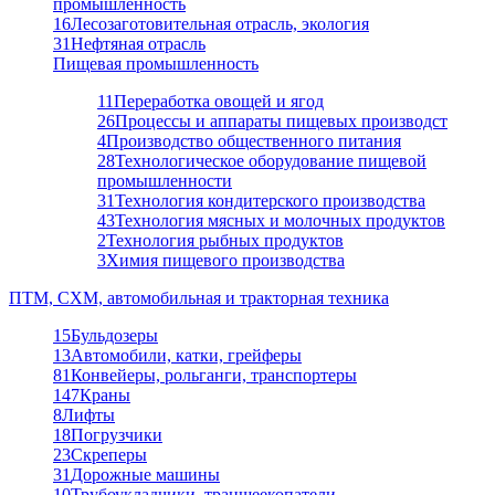
промышленность
16
Лесозаготовительная отрасль, экология
31
Нефтяная отрасль
Пищевая промышленность
11
Переработка овощей и ягод
26
Процессы и аппараты пищевых производст
4
Производство общественного питания
28
Технологическое оборудование пищевой
промышленности
31
Технология кондитерского производства
43
Технология мясных и молочных продуктов
2
Технология рыбных продуктов
3
Химия пищевого производства
ПТМ, СХМ, автомобильная и тракторная техника
15
Бульдозеры
13
Автомобили, катки, грейферы
81
Конвейеры, рольганги, транспортеры
147
Краны
8
Лифты
18
Погрузчики
23
Скреперы
31
Дорожные машины
10
Трубоукладчики, траншеекопатели