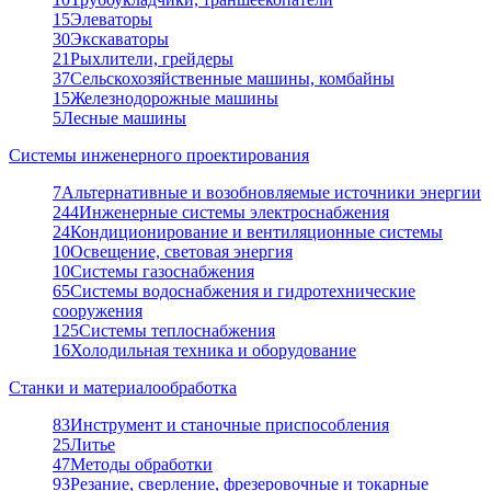
15
Элеваторы
30
Экскаваторы
21
Рыхлители, грейдеры
37
Сельскохозяйственные машины, комбайны
15
Железнодорожные машины
5
Лесные машины
Системы инженерного проектирования
7
Альтернативные и возобновляемые источники энергии
244
Инженерные системы электроснабжения
24
Кондиционирование и вентиляционные системы
10
Освещение, световая энергия
10
Системы газоснабжения
65
Системы водоснабжения и гидротехнические
сооружения
125
Системы теплоснабжения
16
Холодильная техника и оборудование
Станки и материалообработка
83
Инструмент и станочные приспособления
25
Литье
47
Методы обработки
93
Резание, сверление, фрезеровочные и токарные