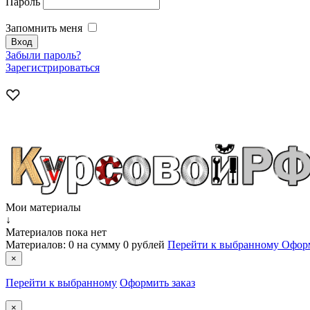
Пароль
Запомнить меня
Забыли пароль?
Зарегистрироваться
Мои материалы
↓
Материалов пока нет
Материалов:
0
на сумму
0 рублей
Перейти к выбранному
Оформ
×
Перейти к выбранному
Оформить заказ
×